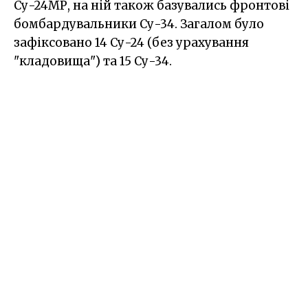
Су-24МР, на ній також базувались фронтові
бомбардувальники Су-34. Загалом було
зафіксовано 14 Су-24 (без урахування
"кладовища") та 15 Су-34.