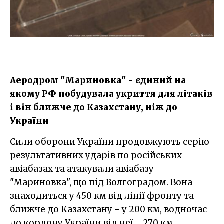
Аеродром "Мариновка" - єдиний на
якому РФ побудувала укриття для літаків
і він ближче до Казахстану, ніж до
України
Сили оборони України продовжують серію
результативних ударів по російських
авіабазах та атакували авіабазу
"Мариновка", що під Волгоградом. Вона
знаходиться у 450 км від лінії фронту та
ближче до Казахстану - у 200 км, водночас
до кордону України від неї - 270 км.