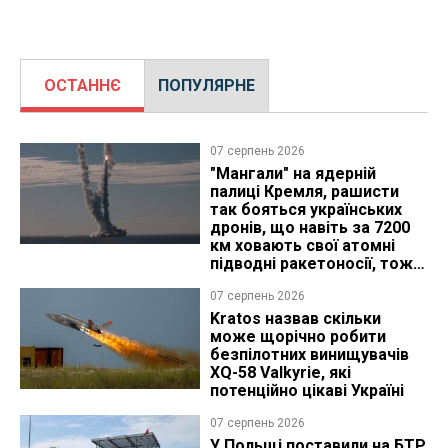
ОСТАННЄ
ПОПУЛЯРНЕ
07 серпень 2026
"Мангали" на ядерній
палиці Кремля, рашисти
так бояться українських
дронів, що навіть за 7200
км ховають свої атомні
підводні ракетоносії, тож
що видно з космосу
07 серпень 2026
Kratos назвав скільки
може щорічно робити
безпілотних винищувачів
XQ-58 Valkyrie, які
потенційно цікаві Україні
07 серпень 2026
У Польщі поставили на БТР