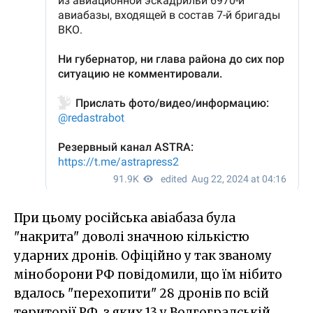
При цьому російська авіабаза була
"накрита" доволі значною кількістю
ударних дронів. Офіційно у так званому
міноборони РФ повідомили, що їм нібито
вдалось "перехопити" 28 дронів по всій
території РФ, з яких 13 у Волгоградській