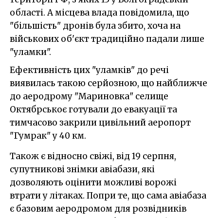
області. А місцева влада повідомила, що
"більшість" дронів була збито, хоча на
військових об'єкт традиційно падали лише
"уламки".
Ефективність цих "уламків" до речі
виявилась такою серйозною, що найближче
до аеродрому "Мариновка" селище
Октябрськоє готували до евакуації та
тимчасово закрили цивільний аеропорт
"Гумрак" у 40 км.
Також є відносно свіжі, від 19 серпня,
супутникові знімки авіабази, які
дозволяють оцінити можливі ворожі
втрати у літаках. Попри те, що сама авіабаза
є базовим аеродромом для розвідників