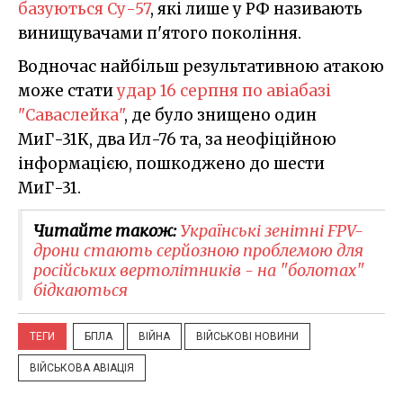
базуються Су-57
, які лише у РФ називають
винищувачами п'ятого покоління.
Водночас найбільш результативною атакою
може стати
удар 16 серпня по авіабазі
"Саваслейка"
, де було знищено один
МиГ-31К, два Ил-76 та, за неофіційною
інформацією, пошкоджено до шести
МиГ-31.
Читайте також:
Українські зенітні FPV-
дрони стають серйозною проблемою для
російських вертолітників - на "болотах"
бідкаються
ТЕГИ
БПЛА
ВІЙНА
ВІЙСЬКОВІ НОВИНИ
ВІЙСЬКОВА АВІАЦІЯ