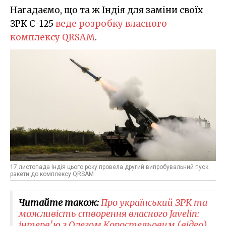
Нагадаємо, що та ж Індія для заміни своїх
ЗРК С-125
веде розробку власного
комплексу QRSAM
.
17 листопада Індія цього року провела другий випробувальний пуск
ракети до комплексу QRSAM
Читайте також:
​Про український ЗРК та
можливість створення власного Javelin:
інтерв'ю з Олегом Коростельовим (відео)