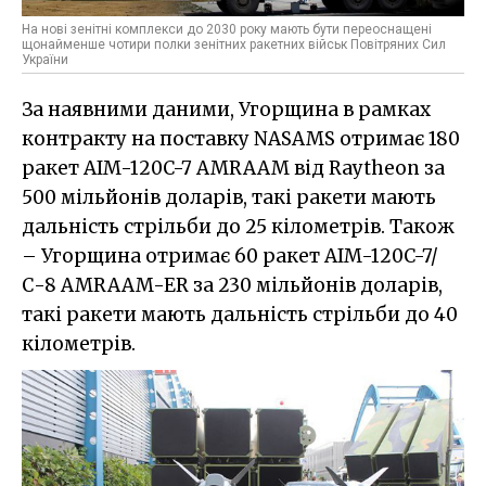
На нові зенітні комплекси до 2030 року мають бути переоснащені
щонайменше чотири полки зенітних ракетних військ Повітряних Сил
України
За наявними даними, Угорщина в рамках
контракту на поставку NASAMS отримає 180
ракет AIM-120C-7 AMRAAM від Raytheon за
500 мільйонів доларів, такі ракети мають
дальність стрільби до 25 кілометрів. Також
– Угорщина отримає 60 ракет AIM-120C-7/
С-8 AMRAAM-ER за 230 мільйонів доларів,
такі ракети мають дальність стрільби до 40
кілометрів.