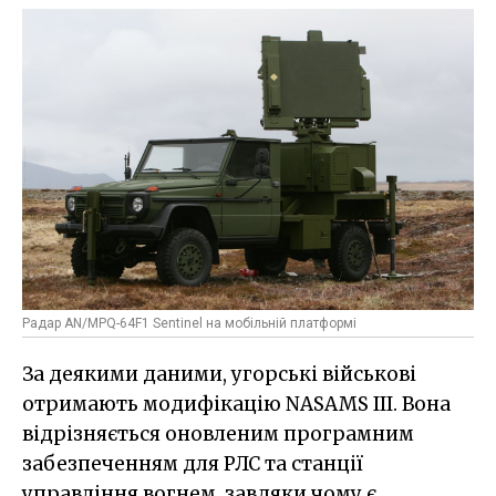
Радар AN/MPQ-64F1 Sentinel на мобільній платформі
За деякими даними, угорські військові
отримають модифікацію NASAMS III. Вона
відрізняється оновленим програмним
забезпеченням для РЛС та станції
управління вогнем, завдяки чому є