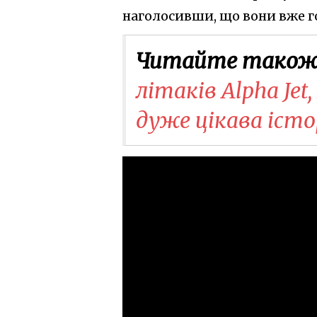
наголосивши, що вони вже г
Читайте також
літаків Alpha Jet,
дуже цікава істо