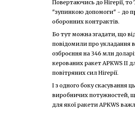
Повертаючись до Нігерії, то
"зупинкою допомоги" - до п
оборонних контрактів.
Бо тут можна згадати, що ві
повідомили про укладання в
озброєння на 346 млн доларів
керованих ракет APKWS II дл
повітряних сил Нігерії.
І з одного боку скасування 
виробничих потужностей, щ
для якої ракети APKWS важл