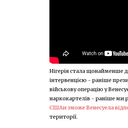
Нігерія стала щонайменше д
інтервенцією - раніше през
військову операцію у Венесу
наркокартелів - раніше ми 
США
и зможе Венесуела від
території.