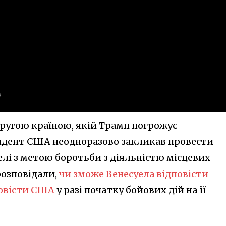
ругою країною, якій Трамп погрожує
идент США неодноразово закликав провести
елі з метою боротьби з діяльністю місцевих
розповідали,
чи зможе Венесуела відповісти
повісти США
у разі початку бойових дій на її