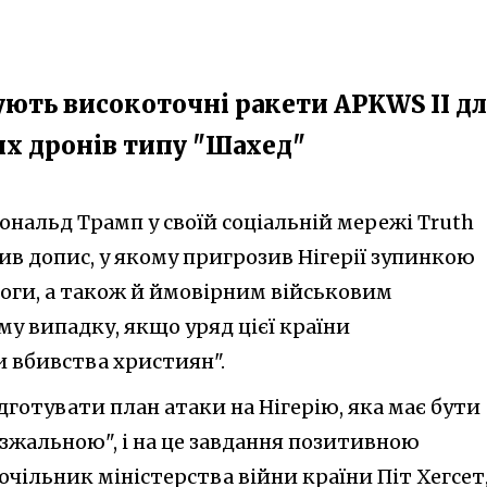
вують високоточні ракети APKWS II д
их дронів типу "Шахед"
нальд Трамп у своїй соціальній мережі Truth
ив допис, у якому пригрозив Нігерії зупинкою
оги, а також й ймовірним військовим
му випадку, якщо уряд цієї країни
 вбивства християн".
готувати план атаки на Нігерію, яка має бути
жальною", і на це завдання позитивною
очільник міністерства війни країни Піт Хегсет