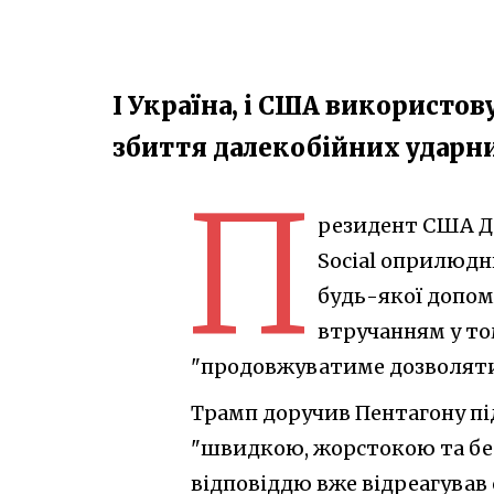
І Україна, і США використо
збиття далекобійних ударн
П
резидент США До
Social оприлюдн
будь-якої допом
втручанням у то
"продовжуватиме дозволяти
Трамп доручив Пентагону під
"швидкою, жорстокою та без
відповіддю вже відреагував 