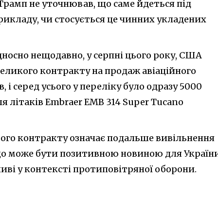
 Трамп не уточнював, що саме йдеться під
рикладу, чи стосується це чинних укладених
дносно нещодавно, у серпні цього року, США
еликого контракту на продаж авіаційного
, і серед усього у переліку було одразу 5000
я літаків Embraer EMB 314 Super Tucano
цього контракту означає подальше вивільнення
о може бути позитивною новиною для України
иві у контексті протиповітряної оборони.