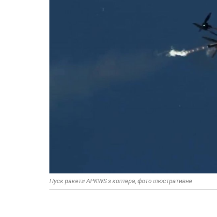
Пуск ракети APKWS з коптера, фото ілюстративне