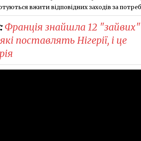
отуються вжити відповідних заходів за потреб
:
Франція знайшла 12 "зайвих"
 які поставлять Нігерії, і це
рія