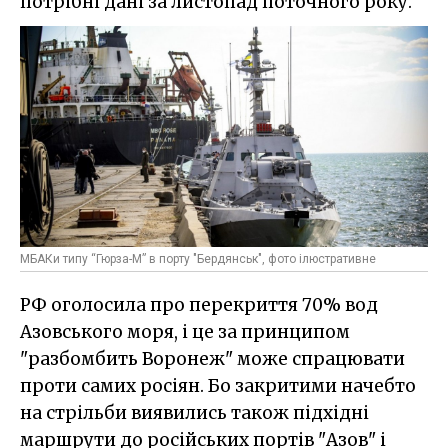
потрібні дані за листопад поточного року.
МБАКи типу “Гюрза-М” в порту "Бердянськ", фото ілюстративне
РФ оголосила про перекриття 70% вод
Азовського моря, і це за принципом
"разбомбить Воронеж" може спрацювати
проти самих росіян. Бо закритими начебто
на стрільби виявились також підхідні
маршрути до російських портів "Азов" і