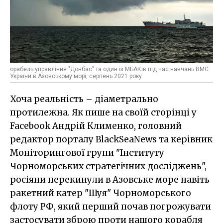
орабель управління "Донбас" та один із МБАКів під час навчань ВМС
України в Азовському морі, серпень 2021 року
Хоча реальність – діаметрально
протилежна. Як пише на своїй сторінці у
Facebook Андрій Клименко, головний
редактор порталу BlackSeaNews та керівник
Моніторингової групи "Інституту
Чорноморських стратегічних досліджень",
росіяни перекинули в Азовське море навіть
ракетний катер "Шуя" Чорноморського
флоту РФ, який перший почав погрожувати
застосувати зброю проти нашого корабля