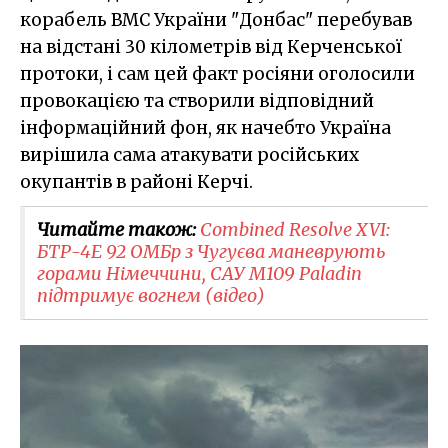
корабель ВМС України "Донбас" перебував
на відстані 30 кілометрів від Керченської
протоки, і сам цей факт росіяни оголосили
провокацією та створили відповідний
інформаційний фон, як начебто Україна
вирішила сама атакувати російських
окупантів в районі Керчі.
Читайте також:
​Combined Resolve XVI:
БТР-4Е 92 ОМБр з Чугуєва маневрують
горами Німеччини, САУ M109 Paladin
підтримує вогнем (відео)