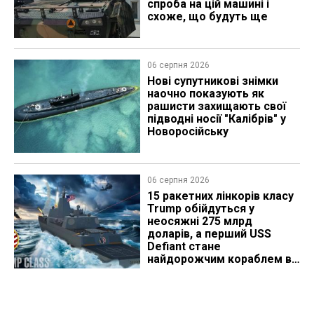
спроба на цій машині і
схоже, що будуть ще
06 серпня 2026
Нові супутникові знімки
наочно показують як
рашисти захищають свої
підводні носії "Калібрів" у
Новоросійську
06 серпня 2026
15 ракетних лінкорів класу
Trump обійдуться у
неосяжні 275 млрд
доларів, а перший USS
Defiant стане
найдорожчим кораблем в
історії