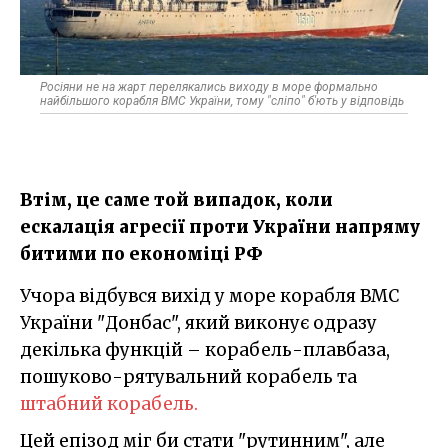
Росіяни не на жарт перелякались виходу в море формально
найбільшого корабля ВМС України, тому "сліпо" б'ють у відповідь
Втім, це саме той випадок, коли
ескалація агресії проти України напряму
битими по економіці РФ
Учора відбувся вихід у море корабля ВМС
України "Донбас", який виконує одразу
декілька функцій – корабель-плавбаза,
пошуково-рятувальний корабель та
штабний корабель.
Цей епізод міг би стати "рутинним", але