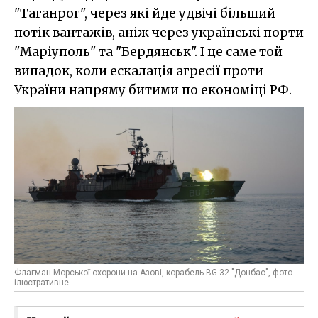
"Таганрог", через які йде удвічі більший
потік вантажів, аніж через українські порти
"Маріуполь" та "Бердянськ". І це саме той
випадок, коли ескалація агресії проти
України напряму битими по економіці РФ.
Флагман Морської охорони на Азові, корабель BG 32 "Донбас", фото
ілюстративне