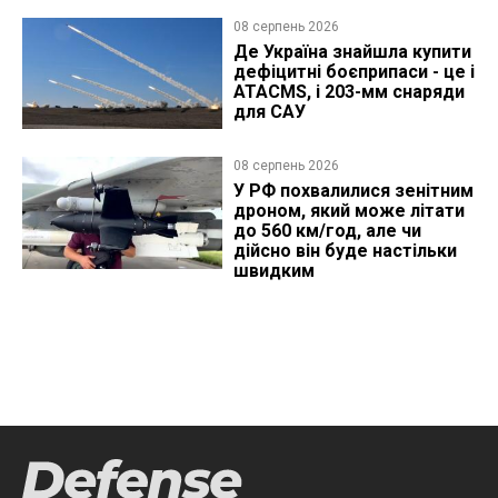
08 серпень 2026
Де Україна знайшла купити
дефіцитні боєприпаси - це і
ATACMS, і 203-мм снаряди
для САУ
08 серпень 2026
У РФ похвалилися зенітним
дроном, який може літати
до 560 км/год, але чи
дійсно він буде настільки
швидким