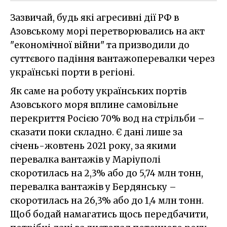
Зазвичай, будь які агресивні дії РФ в
Азовському морі перетворювались на акт
"економічної війни" та призводили до
суттєвого падіння вантажоперевалки через
українські порти в регіоні.
Як саме на роботу українських портів
Азовського моря вплине самовільне
перекриття Росією 70% вод на стрільби –
сказати поки складно. Є дані лише за
січень-жовтень 2021 року, за якими
перевалка вантажів у Маріуполі
скоротилась на 2,3% або до 5,74 млн тонн,
перевалка вантажів у Бердянську –
скоротилась на 26,3% або до 1,4 млн тонн.
Щоб бодай намагатись щось передбачити,