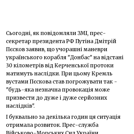
Сьогодні, як повідомляли ЗМІ, прес-
секретар президента РФ Путіна Дмітрій
Пєсков заявив, що учорашні маневри
українського корабля "Донбас" на відстані
30 кілометрів від Керченської протоки
матимуть наслідки. При цьому Кремль
вустами Пєскова став погрожувати так -
"будь-яка незначна провокація може
призвести до дуже і дуже серйозних
наслідків".
І буквально за декілька годин ця ситуація
отримала розвиток. Прес-служба
Військово-Морських Сил України