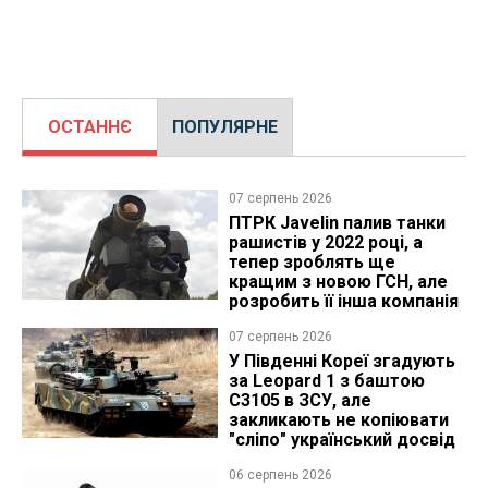
ОСТАННЄ
ПОПУЛЯРНЕ
07 серпень 2026
ПТРК Javelin палив танки
рашистів у 2022 році, а
тепер зроблять ще
кращим з новою ГСН, але
розробить її інша компанія
07 серпень 2026
У Південні Кореї згадують
за Leopard 1 з баштою
C3105 в ЗСУ, але
закликають не копіювати
"сліпо" український досвід
06 серпень 2026