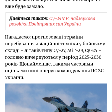
вже буде замало.
Дивіться також:
Су-24МР: надзвукова
розвідка Повітряних сил України
Нагадаємо: прогнозовані терміни
перебування авіаційної техніки у бойовому
складі - літаків типу Су-27, МіГ-29, Су-25 –
головно вичерпуються у період 2025-2030
років. Щонайменше, такими часовими
оцінками нині оперує командування ПС ЗС
України.