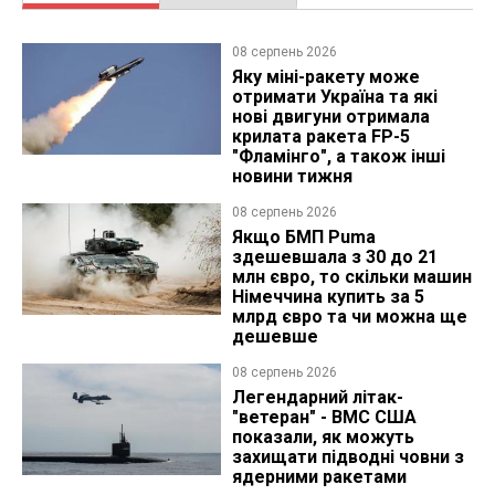
08 серпень 2026
Яку міні-ракету може
отримати Україна та які
нові двигуни отримала
крилата ракета FP-5
"Фламінго", а також інші
новини тижня
08 серпень 2026
Якщо БМП Puma
здешевшала з 30 до 21
млн євро, то скільки машин
Німеччина купить за 5
млрд євро та чи можна ще
дешевше
08 серпень 2026
Легендарний літак-
"ветеран" - ВМС США
показали, як можуть
захищати підводні човни з
ядерними ракетами