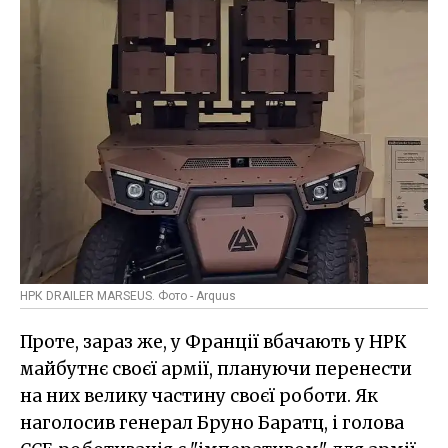
НРК DRAILER MARSEUS. Фото - Arquus
Проте, зараз же, у Франції вбачають у НРК
майбутнє своєї армії, плануючи перенести
на них велику частину своєї роботи. Як
наголосив генерал Бруно Баратц, і голова