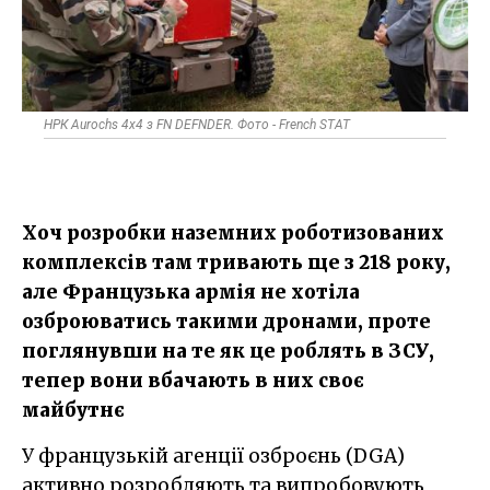
НРК Aurochs 4x4 з FN DEFNDER. Фото - French STAT
Хоч розробки наземних роботизованих
комплексів там тривають ще з 218 року,
але Французька армія не хотіла
озброюватись такими дронами, проте
поглянувши на те як це роблять в ЗСУ,
тепер вони вбачають в них своє
майбутнє
У французькій агенції озброєнь (DGA)
активно розробляють та випробовують