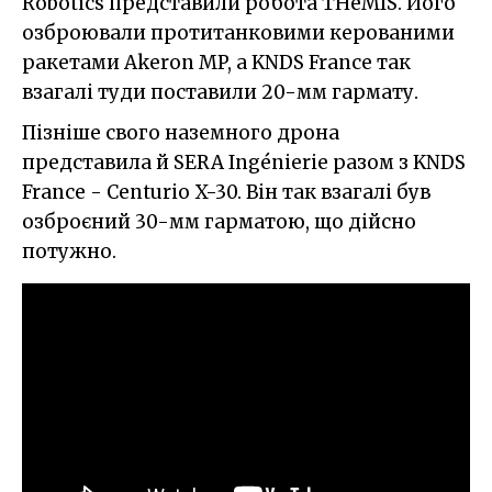
Robotics представили робота THeMIS. Його
озброювали протитанковими керованими
ракетами Akeron MP, а KNDS France так
взагалі туди поставили 20-мм гармату.
Пізніше свого наземного дрона
представила й SERA Ingénierie разом з KNDS
France - Centurio X-30. Він так взагалі був
озброєний 30-мм гарматою, що дійсно
потужно.