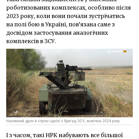
роботизованих комплексах, особливо після
2023 року, коли вони почали зустрічатись
на полі бою в Україні, пов’язана саме з
досвідом застосування аналогічних
комплексів в ЗСУ.
Наземний дрон в строю однієї з бригад ЗСУ, жовтень 2024 року
І з часом, такі НРК набувають все більшої