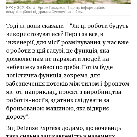
НРК у ЗСУ. Фото - Артем Гвоздков, 1 центр інформаційно-
комунікаційної підтримки Сухопутних військ
Тоді ж, вони сказали - "Як ці роботи будуть
використовуватися? Перш за все, в
інженерії, для місії розмінування; у нас вже
є роботи в цій галузі, це функція, яка
дозволяє нам не наражати людей на
небезпеку зайвої потреби. Потім буде
логістична функція, зокрема, для
забезпечення потоків між тилом і фронтом,
як-от, наприклад, проєкт з виробництва
роботів-носіїв, здатних слідувати за
броньованою машиною, яка відкриє
дорогу".
Від Defense Express додамо, що вочевидь
така сильна зацікавленість у наземних