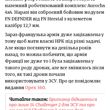
наземний роботизований комплекс Aurochs
4x4. Наразі він озброєний бойовим модулем
FN DEFNDER від FN Herstal з кулеметом
калібру 12,7 мм.
Зараз французька армія дуже зацікавлена у
тому щоб мати власні НРК під різні задачі.
Але якщо поглянути на декілька років
назад, то можна побачити, що армія
Франції не дуже то і була зацікавлена у
такого роду дронах, але все змінилось після
того, як такі дрони почали
використовувати у ЗСУ. Про це повідомляє
видання
Opex 360
.
Читайте також:
Британці бідкаються
про лише 14 Challenger 2 для ЗСУ та про