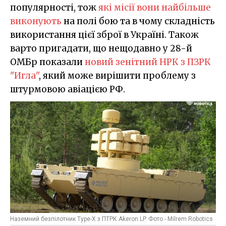
популярності, тож
які місії вони найбільше
виконують
на полі бою та в чому складність
використання цієї зброї в Україні. Також
варто пригадати, що нещодавно у 28-й
ОМБр показали
новий зенітний НРК з ПЗРК
"Игла"
, який може вирішити проблему з
штурмовою авіацією РФ.
Наземний безпілотник Type-X з ПТРК Akeron LP. Фото - Milrem Robotics