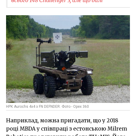
всього 148 Challenger 3, але що далі
НРК Aurochs 4x4 з FN DEFNDER. Фото - Opex 360
Наприклад, можна пригадати, що у 2018
році MBDA у співпраці з естонською Milrem