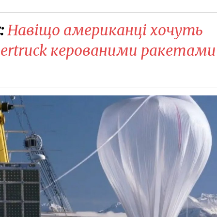
:
Навіщо американці хочуть
ertruck керованими ракетами