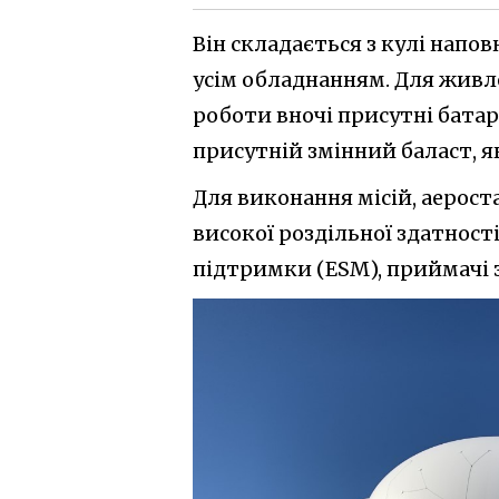
Він складається з кулі напов
усім обладнанням. Для живле
роботи вночі присутні батар
присутній змінний баласт, я
Для виконання місій, аерос
високої роздільної здатност
підтримки (ESM), приймачі з