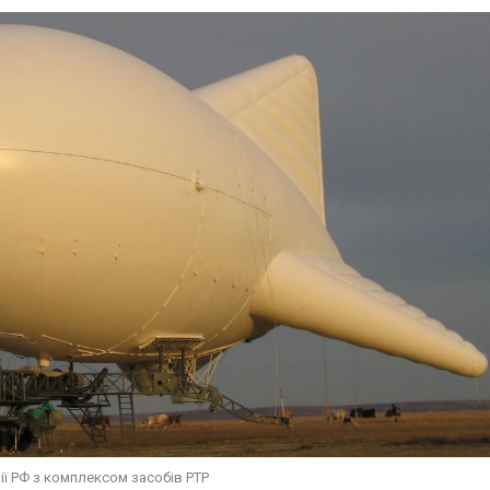
ії РФ з комплексом засобів РТР