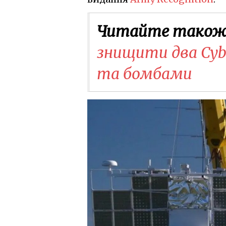
Читайте також
знищити два Cyb
та бомбами