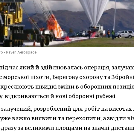
о - Raven Aerospace
під час який й здійснювалась операція, залуча
 морської піхоти, Берегову охорону та Збройн
ідкреслюють швидкі зміни в оборонних позиція
у, відкриваються й нові оборонні рубежі.
залучений, розроблений для робіт на висотах 
 дуже важко виявити та перехопити, а звідти ві
дразу за великими площами на значні дистанці