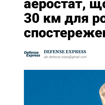
аеростат, що
30 км для р
спостереже
DEFENSE EXPRESS
ukr.defense.news@gmail.com