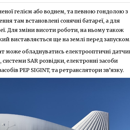
неної гелієм або воднем, та певною гондолою з
ння там встановлені сонячні батареї, а для
еї. Для зміни висоти роботи, на ньому також
кий виставляється ще на землі перед запуском
тат може обладнуватись електрооптичні датч
і, системи SAR розвідки, електронні засоби
асобів РЕР SIGINT, та ретранслятори зв’язку.