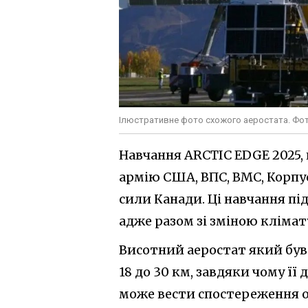
Ілюстративне фото схожого аеростата. Фот
Навчання ARCTIC EDGE 2025, 
армію США, ВПС, ВМС, Корпус
сили Канади. Ці навчання п
адже разом зі зміною клімат
Висотний аеростат який був 
18 до 30 км, завдяки чому її
може вести спостереження о