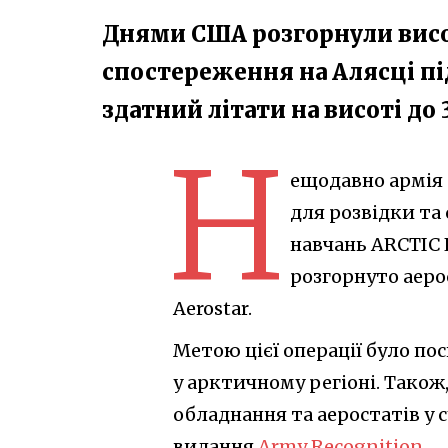
Днями США розгорнули висо
спостереження на Алясці під
здатний літати на висоті до 
Н
ещодавно армія
для розвідки та
навчань ARCTIC E
розгорнуто аеро
Aerostar.
Метою цієї операції було по
у арктичному регіоні. Тако
обладнання та аеростатів у 
видання
Army Recognition
.