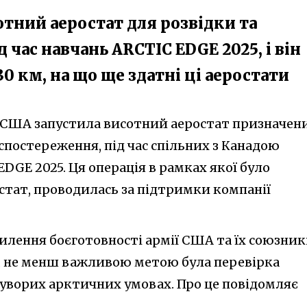
тний аеростат для розвідки та
 час навчань ARCTIC EDGE 2025, і він
30 км, на що ще здатні ці аеростати
 США запустила висотний аеростат призначен
 спостереження, під час спільних з Канадою
DGE 2025. Ця операція в рамках якої було
стат, проводилась за підтримки компанії
силення боєготовності армії США та їх союзник
ж, не менш важливою метою була перевірка
суворих арктичних умовах. Про це повідомляє