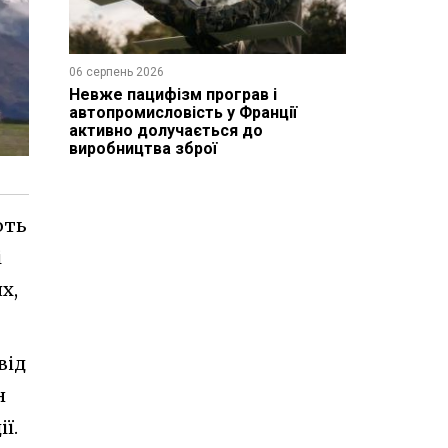
06 серпень 2026
Невже пацифізм програв і
автопромисловість у Франції
активно долучається до
виробництва зброї
ють
і
х,
від
н
ї.