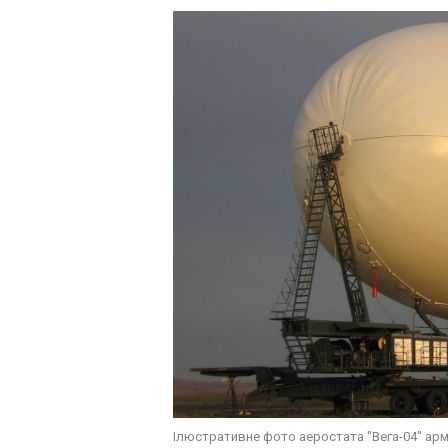
Ілюстративне фото аеростата "Вега-04" арм