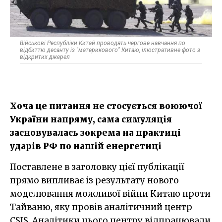
Військові Республіки Китай проводять чергове навчання по
відбиттю десанту із "материкового" Китаю, ілюстративне фото з
відкритих джерел
Хоча це питання не стосується воюючої
України напряму, сама симуляція
засновувалась зокрема на практиці
ударів РФ по нашій енергетиці
Поставлене в заголовку цієї публікації
прямо випливає із результату нового
моделювання можливої війни Китаю проти
Тайваню, яку провів аналітичний центр
CSIS. Аналітики цього центру відпрацювали