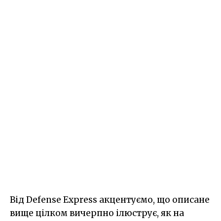
Від Defense Express акцентуємо, що описане
вище цілком вичерпно ілюструє, як на