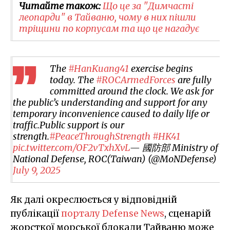
Читайте також:
Що це за "Димчасті
леопарди" в Тайваню, чому в них пішли
тріщини по корпусам та що це нагадує
The
#HanKuang41
exercise begins
today. The
#ROCArmedForces
are fully
committed around the clock. We ask for
the public’s understanding and support for any
temporary inconvenience caused to daily life or
traffic.Public support is our
strength.
#PeaceThroughStrength
#HK41
pic.twitter.com/OF2vTxhXvL
— 國防部 Ministry of
National Defense, ROC(Taiwan) (@MoNDefense)
July 9, 2025
Як далі окреслюється у відповідній
публікації
порталу Defense News
, сценарій
жорсткої морської блокади Тайваню може