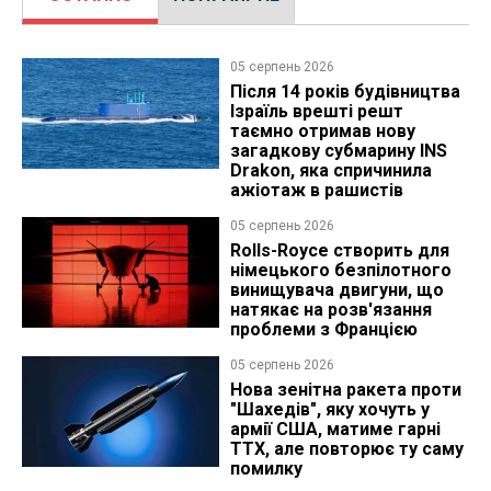
05 серпень 2026
Після 14 років будівництва
Ізраїль врешті решт
таємно отримав нову
загадкову субмарину INS
Drakon, яка спричинила
ажіотаж в рашистів
05 серпень 2026
Rolls-Royce створить для
німецького безпілотного
винищувача двигуни, що
натякає на розв'язання
проблеми з Францією
05 серпень 2026
Нова зенітна ракета проти
"Шахедів", яку хочуть у
армії США, матиме гарні
ТТХ, але повторює ту саму
помилку