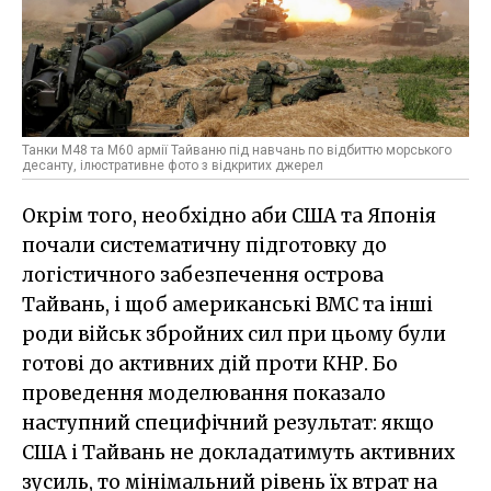
Танки М48 та М60 армії Тайваню під навчань по відбиттю морського
десанту, ілюстративне фото з відкритих джерел
Окрім того, необхідно аби США та Японія
почали систематичну підготовку до
логістичного забезпечення острова
Тайвань, і щоб американські ВМС та інші
роди військ збройних сил при цьому були
готові до активних дій проти КНР. Бо
проведення моделювання показало
наступний специфічний результат: якщо
США і Тайвань не докладатимуть активних
зусиль, то мінімальний рівень їх втрат на