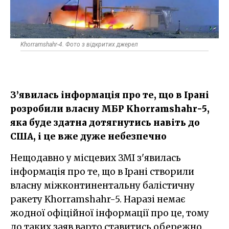
Khorramshahr-4. Фото з відкритих джерел
З’явилась інформація про те, що в Ірані
розробили власну МБР Khorramshahr-5,
яка буде здатна дотягнутись навіть до
США, і це вже дуже небезпечно
Нещодавно у місцевих ЗМІ з'явилась
інформація про те, що в Ірані створили
власну міжконтинентальну балістичну
ракету Khorramshahr-5. Наразі немає
жодної офіційної інформації про це, тому
до таких заяв варто ставитись обережно.