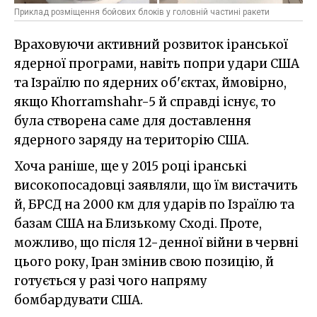
Приклад розміщення бойових блоків у головній частині ракети
Враховуючи активний розвиток іранської
ядерної програми, навіть попри удари США
та Ізраїлю по ядерних об'єктах, ймовірно,
якщо Khorramshahr-5 й справді існує, то
була створена саме для доставлення
ядерного заряду на територію США.
Хоча раніше, ще у 2015 році іранські
високопосадовці заявляли, що їм вистачить
й, БРСД на 2000 км для ударів по Ізраїлю та
базам США на Близькому Сході. Проте,
можливо, що після 12-денної війни в червні
цього року, Іран змінив свою позицію, й
готується у разі чого напряму
бомбардувати США.