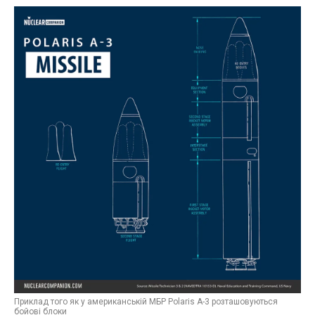
Приклад того як у американській МБР Polaris A-3 розташовуються
бойові блоки