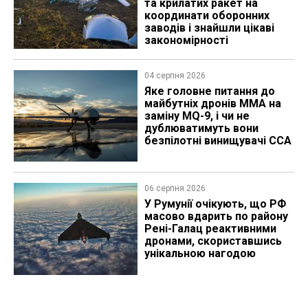
та крилатих ракет на
координати оборонних
заводів і знайшли цікаві
закономірності
04 серпня 2026
Яке головне питання до
майбутніх дронів MMA на
заміну MQ-9, і чи не
дублюватимуть вони
безпілотні винищувачі CCA
06 серпня 2026
У Румунії очікують, що РФ
масово вдарить по району
Рені-Галац реактивними
дронами, скориставшись
унікальною нагодою