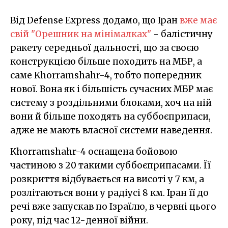
Від Defense Express додамо, що Іран
вже має
свій "Орешник на мінімалках"
- балістичну
ракету середньої дальності, що за своєю
конструкцією більше походить на МБР, а
саме Khorramshahr-4, тобто попередник
нової. Вона як і більшість сучасних МБР має
систему з роздільними блоками, хоч на ній
вони й більше походять на суббоєприпаси,
адже не мають власної системи наведення.
Khorramshahr-4 оснащена бойовою
частиною з 20 такими суббоєприпасами. Її
розкриття відбувається на висоті у 7 км, а
розлітаються вони у радіусі 8 км. Іран її до
речі вже запускав по Ізраїлю, в червні цього
року, під час 12-денної війни.