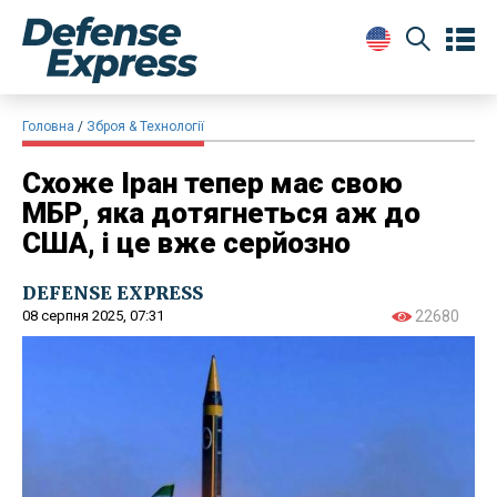
Головна
Зброя & Технології
Схоже Іран тепер має свою
МБР, яка дотягнеться аж до
США, і це вже серйозно
DEFENSE EXPRESS
08 серпня 2025, 07:31
22680