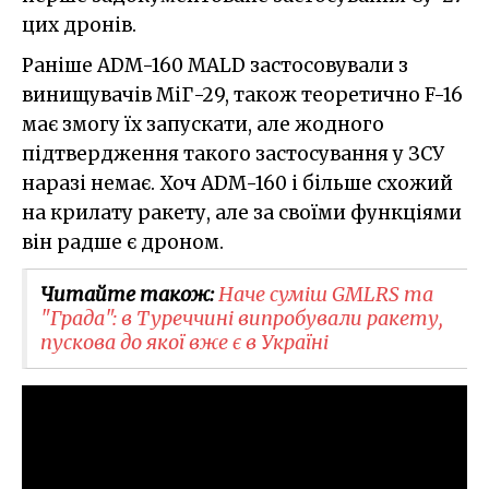
цих дронів.
Раніше ADM-160 MALD застосовували з
винищувачів МіГ-29, також теоретично F-16
має змогу їх запускати, але жодного
підтвердження такого застосування у ЗСУ
наразі немає. Хоч ADM-160 і більше схожий
на крилату ракету, але за своїми функціями
він радше є дроном.
Читайте також:
Наче суміш GMLRS та
"Града": в Туреччині випробували ракету,
пускова до якої вже є в Україні