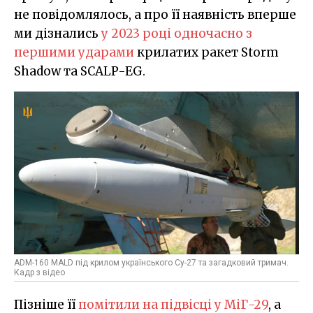
не повідомлялось, а про її наявність вперше
ми дізнались
у 2023 році одночасно з
першими ударами
крилатих ракет Storm
Shadow та SCALP-EG.
ADM-160 MALD під крилом українського Су-27 та загадковий тримач.
Кадр з відео
Пізніше її
помітили на підвісці у МіГ-29
, а