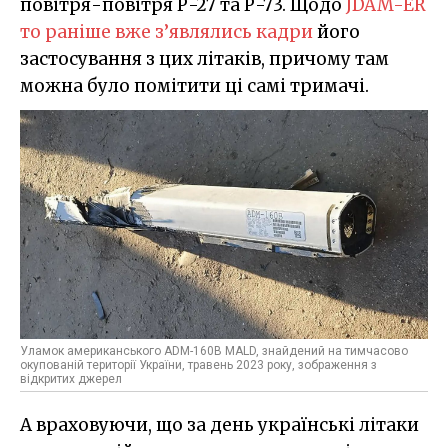
повітря-повітря Р-27 та Р-73. Щодо
JDAM-ER
то раніше вже з’являлись кадри
його
застосування з цих літаків, причому там
можна було помітити ці самі тримачі.
Уламок американського ADM-160B MALD, знайдений на тимчасово
окупованій території України, травень 2023 року, зображення з
відкритих джерел
А враховуючи, що за день українські літаки