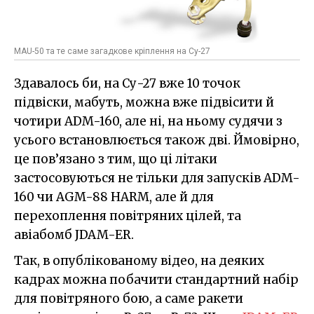
MAU-50 та те саме загадкове кріплення на Су-27
Здавалось би, на Су-27 вже 10 точок
підвіски, мабуть, можна вже підвісити й
чотири ADM-160, але ні, на ньому судячи з
усього встановлюється також дві. Ймовірно,
це пов’язано з тим, що ці літаки
застосовуються не тільки для запусків ADM-
160 чи AGM-88 HARM, але й для
перехоплення повітряних цілей, та
авіабомб JDAM-ER.
Так, в опублікованому відео, на деяких
кадрах можна побачити стандартний набір
для повітряного бою, а саме ракети