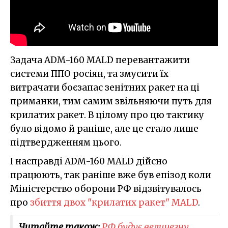
Задача ADM-160 MALD перевантажити
системи ППО росіян, та змусити їх
витрачати боєзапас зенітних ракет на ці
приманки, тим самим звільняючи путь для
крилатих ракет. В цілому про цю тактику
було відомо й раніше, але це стало лише
підтвердженням цього.
І насправді ADM-160 MALD дійсно
працюють, так раніше вже був епізод коли
Міністерство оборони РФ відзвітувалось
про
збиття двох "крилатих ракет" MALD
.
Читайте також:
РФ будує величезну