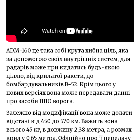
ADM-160 це така собі крута хибна ціль, яка
за допомогою своїх внутрішніх систем, для
радарів може при кидатись будь-якою
ціллю, від крилатої ракети, до
бомбардувальників B-52. Крім цього у
нових версіях вона може передавати данні
про засоби ППО ворога.
Залежно від модифікації вона може долати
відстані від 450 до 570 км. Важить вона
всього 45 кг, в довжину 2,38 метра, а розмах
крил у 0,65 метра. Офіційно про її передачу