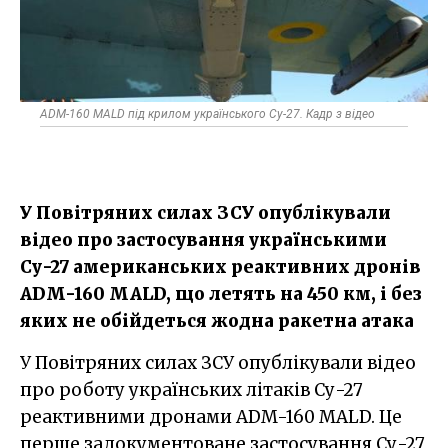
ADM-160 MALD під крилом українського Су-27. Кадр з відео
У Повітряних силах ЗСУ опублікували
відео про застосування українськими
Су-27 американських реактивних дронів
ADM-160 MALD, що летять на 450 км, і без
яких не обійдеться жодна ракетна атака
У Повітряних силах ЗСУ опублікували відео
про роботу українських літаків Су-27
реактивними дронами ADM-160 MALD. Це
перше задокументоване застосування Су-27