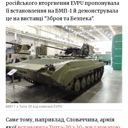
російського вторгнення EVPU пропонувала
її встановлення на БМП-1 й демонструвала
це на виставці "Зброя та Безпека".
БМП-1 з Turra 30 від компанії EVPU
Саме тому, наприклад, Словаччина, армія
якої
встановила Turra-30 з 30-мм гарматою