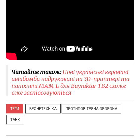
Читайте також:
Нові українські керовані
авіабомби надруковані на 3D-принтері та
натхнені MAM-L для Bayraktar TB2 схоже
вже застосовуються
ТЕГИ
БРОНЕТЕХНІКА
ПРОТИПОВІТРЯНА ОБОРОНА
ТАНК