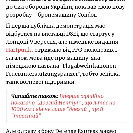
до Сил оборони України, показав свою нову
розробку - бронемашину Condor.
Її перша публічна демонстрація має
відбутися на виставці DSEi, що стартує у
Лондоні 9 вересня, але німецьке видання
Hartpunkt
отримало від FFG ексклюзив. І
загалом мова йде про машину, яка
німецькою названа "Flugabwehrkanonen-
Feuerunterstützungspanzer", тобто зенітка-
танк вогневої підтримки.
Читайте також:
Вперше офіційно
показано "Довгий Нептун", що літає на
1000 км і він не лише "довгий", ще й
"товстий"
Але одразу з боку Defense Express маємо