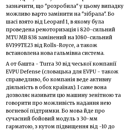
зазначити, що "розробила" у цьому випадку
можливо варто замінити на "зібрала". Бо
шасі взято від Leopard 1, в якому була
проведена ремоторизація і 820-сильний
MTU MB 838 замінений на 1080-сильний
8V199TE23 від Rolls-Royce, а також
встановлена нова гальмівна система.
А от башта - Turra 30 від чеської компанії
EVPU Defense (словацька для EVPU - також
справедливо, бо компанія веде активну
діяльність в обох країнах). І саме вона
дозволяє називати цю машину зенітною та
говорити про можливість надання нею
вогневої підтримки. Бо мова йде про
сучасний бойовий модуль з 30-мм
гарматою, з кутом підвищення від -10 до