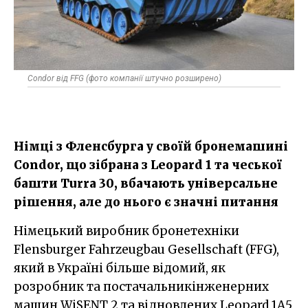
Condor від FFG (фото компанії штучно розширено)
Німці з Фленсбурга у своїй бронемашині
Condor, що зібрана з Leopard 1 та чеської
башти Turra 30, вбачають універсальне
рішення, але до нього є значні питання
Німецький виробник бронетехніки
Flensburger Fahrzeugbau Gesellschaft (FFG),
який в Україні більше відомий, як
розробник та постачальникінженерних
машин WiSENT 2 та відновлених Leopard 1A5