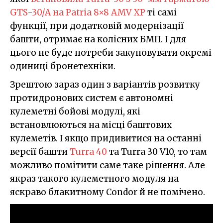
GTS-30/A на Patria 8×8 AMV XP
ті самі
функції, при додатковій модернізації
башти, отримає на колісних БМП. І для
цього не буде потреби закуповувати окремі
одиниці бронетехніки.
Зрештою зараз один з варіантів розвитку
протидронових систем є автономні
кулеметні бойові модулі, які
встановлюються на місці баштових
кулеметів. І якщо придивитися на останні
версії башти
Turra 40
та Turra 30 V10, то там
можливо помітити саме таке рішення. Але
якраз такого кулеметного модуля на
яскраво блакитному Condor й не помічено.