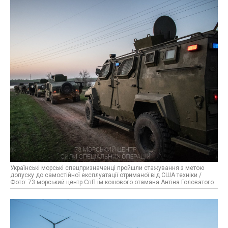
Українські морські спецпризначенці пройшли стажування з метою
допуску до самостійної експлуатації отриманої від США техніки /
Фото: 73 морський центр СпП ім кошового отамана Антіна Головатого