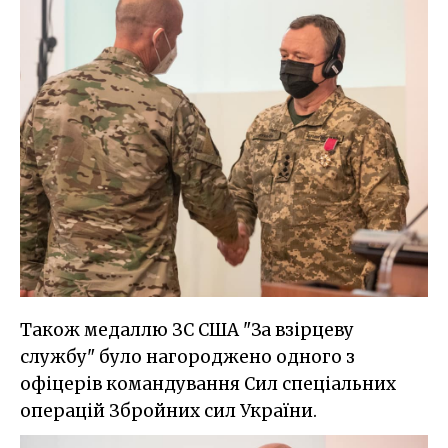
Також медаллю ЗС США "За взірцеву
службу" було нагороджено одного з
офіцерів командування Сил спеціальних
операцій Збройних сил України.