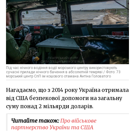
Під час нічного водіння водії морського центру використовують
сучасні прилади нічного бачення в абсолютній темряві / Фото: 73
морський центр СпП ім кошового отамана Антіна Головатого
Нагадаємо, що з 2014 року Україна отримала
від США безпекової допомоги на загальну
суму понад 2 мільярди доларів.
Читайте також:
Про військове
партнерство України та США