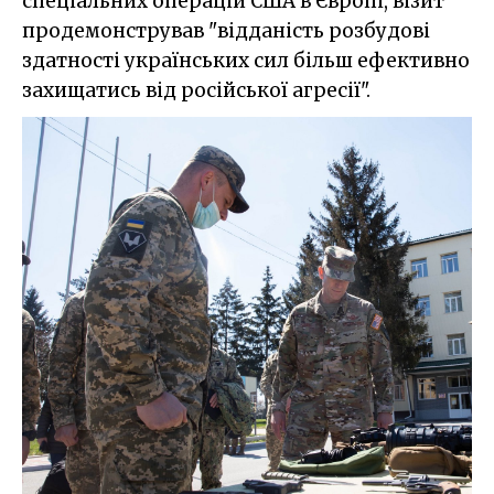
спеціальних операцій США в Європі, візит
продемонстрував "відданість розбудові
здатності українських сил більш ефективно
захищатись від російської агресії".