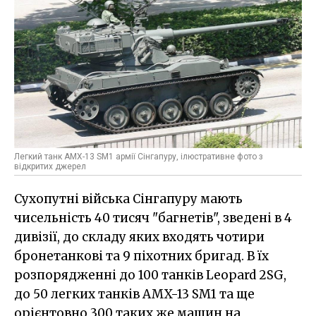
Легкий танк AMX-13 SM1 армії Сінгапуру, ілюстративне фото з
відкритих джерел
Сухопутні війська Сінгапуру мають
чисельність 40 тисяч "багнетів", зведені в 4
дивізії, до складу яких входять чотири
бронетанкові та 9 піхотних бригад. В їх
розпорядженні до 100 танків Leopard 2SG,
до 50 легких танків AMX-13 SM1 та ще
орієнтовно 300 таких же машин на