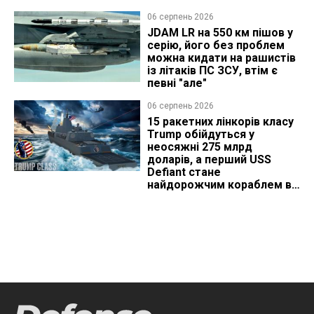
06 серпень 2026
JDAM LR на 550 км пішов у
серію, його без проблем
можна кидати на рашистів
із літаків ПС ЗСУ, втім є
певні "але"
06 серпень 2026
15 ракетних лінкорів класу
Trump обійдуться у
неосяжні 275 млрд
доларів, а перший USS
Defiant стане
найдорожчим кораблем в
історії