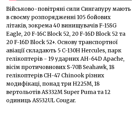
Військово-повітряні сили Сингапуру мають
в своєму розпорядженні 105 бойових
літаків, зокрема 40 винищувачів F-15SG
Eagle, 20 F-16C Block 52, 20 F-16D Block 52 та
20 F-16D Block 52+. Основу транспортної
авіації складають 5 C-130H Hercules, парк
гелікоптерів - 19 ударних AH-64D Apache,
вісім протичовнових S-70B Seahawk, 18
гелікоптерів CH-47 Chinook різних
модифікаці, понад три H225M, 18
вертольотів AS332M Super Puma та 12
одиниць AS532UL Cougar.