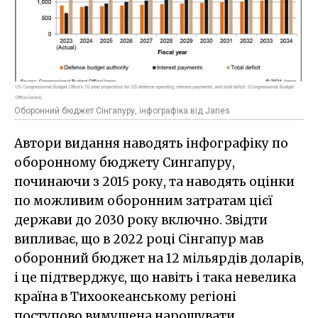
Оборонний бюджет Сінгапуру, інфографіка від Janes
Автори видання наводять інфографіку по
оборонному бюджету Сингапуру,
починаючи з 2015 року, та наводять оцінки
по можливим оборонним затратам цієї
держави до 2030 року включно. Звідти
випливає, що в 2022 році Сінгапур мав
оборонний бюджет на 12 мільярдів доларів,
і це підтверджує, що навіть і така невелика
країна в Тихоокеанському регіоні
поступово вимушена нарощувати