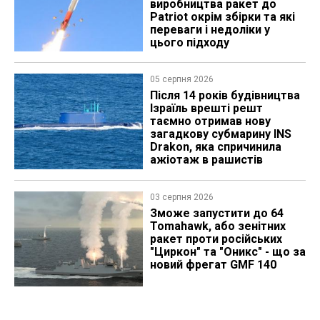
виробництва ракет до
Patriot окрім збірки та які
переваги і недоліки у
цього підходу
05 серпня 2026
Після 14 років будівництва
Ізраїль врешті решт
таємно отримав нову
загадкову субмарину INS
Drakon, яка спричинила
ажіотаж в рашистів
03 серпня 2026
Зможе запустити до 64
Tomahawk, або зенітних
ракет проти російських
"Циркон" та "Оникс" - що за
новий фрегат GMF 140