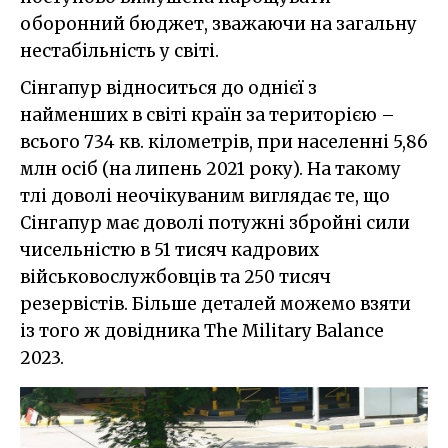
оборонний бюджет, зважаючи на загальну
нестабільність у світі.
Сінгапур відноситься до однієї з
найменших в світі країн за територією –
всього 734 кв. кілометрів, при населенні 5,86
млн осіб (на липень 2021 року). На такому
тлі доволі неочікуваним виглядає те, що
Сінгапур має доволі потужні збройні сили
чисельністю в 51 тисяч кадрових
військовослужбовців та 250 тисяч
резервістів. Більше деталей можемо взяти
із того ж довідника The Military Balance
2023.