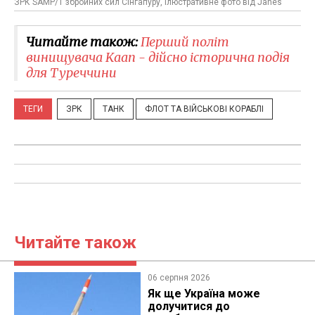
ЗРК SAMP/T збройних сил Сінгапуру, ілюстративне фото від Janes
Читайте також:
Перший політ
винищувача Kaan - дійсно історична подія
для Туреччини
ТЕГИ
ЗРК
ТАНК
ФЛОТ ТА ВІЙСЬКОВІ КОРАБЛІ
Читайте також
06 серпня 2026
Як ще Україна може
долучитися до