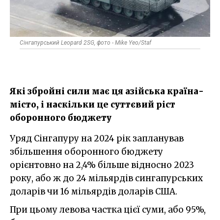
Сінгапурський Leopard 2SG, фото - Mike Yeo/Staf
Які збройні сили має ця азійська країна-
місто, і наскільки це суттєвий ріст
оборонного бюджету
Уряд Сінгапуру на 2024 рік запланував
збільшення оборонного бюджету
орієнтовно на 2,4% більше відносно 2023
року, або ж до 24 мільярдів сингапурських
доларів чи 16 мільярдів доларів США.
При цьому левова частка цієї суми, або 95%,