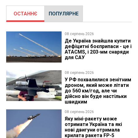
ОСТАННЄ
ПОПУЛЯРНЕ
08 серпень 2026
Де Україна знайшла купити
дефіцитні боєприпаси - це і
ATACMS, і 203-мм снаряди
для САУ
08 серпень 2026
У РФ похвалилися зенітним
дроном, який може літати
до 560 км/год, але чи
дійсно він буде настільки
швидким
08 серпень 2026
Яку міні-ракету може
отримати Україна та які
нові двигуни отримала
крилата ракета FP-5