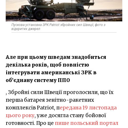
Пускова установка ЗРК Patriot збройних сил Швеції, фото з
відкритих джерел
Але при цьому шведам знадобиться
декілька років, щоб повністю
інтегрувати американські ЗРК в
об’єднану систему ППО
, Збройні сили Швеції проголосили, що їх
перша батарея зенітно-ракетних
комплексів Patriot,
передана 19 листопада
цього року
, уже досягла стану бойової
готовності. Про це
пише польський портал