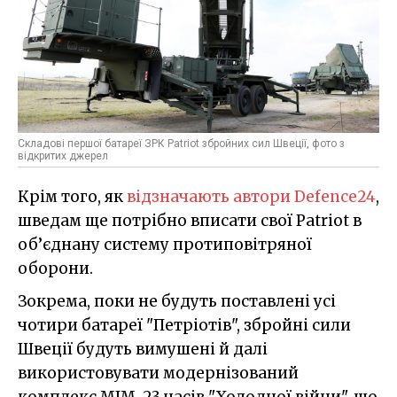
Складові першої батареї ЗРК Patriot збройних сил Швеції, фото з
відкритих джерел
Крім того, як
відзначають автори Defence24
,
шведам ще потрібно вписати свої Patriot в
об’єднану систему протиповітряної
оборони.
Зокрема, поки не будуть поставлені усі
чотири батареї "Петріотів", збройні сили
Швеції будуть вимушені й далі
використовувати модернізований
комплекс МІМ-23 часів "Холодної війни", що