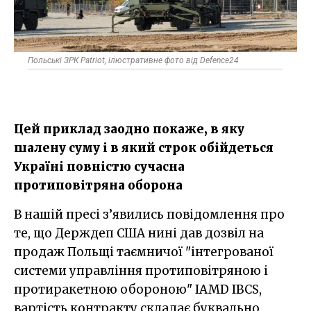
Польські ЗРК Patriot, ілюстративне фото від Defence24
Цей приклад заодно покаже, в яку
шалену суму і в який строк обійдеться
Україні повністю сучасна
протиповітряна оборона
В нашій пресі з’явились повідомлення про
те, що Держдеп США нині дав дозвіл на
продаж Польщі таємничої "інтегрованої
системи управління протиповітряною і
протиракетною обороною" IAMD IBCS,
вартість контракту складає буквально