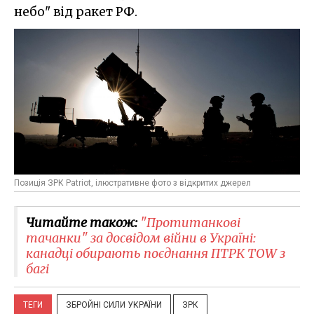
небо" від ракет РФ.
Позиція ЗРК Patriot, ілюстративне фото з відкритих джерел
Читайте також:
"Протитанкові
тачанки" за досвідом війни в Україні:
канадці обирають поєднання ПТРК TOW з
багі
ТЕГИ
ЗБРОЙНІ СИЛИ УКРАЇНИ
ЗРК