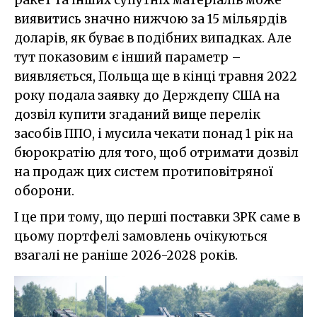
ракет та інших супутніх матеріалів може
виявитись значно нижчою за 15 мільярдів
доларів, як буває в подібних випадках. Але
тут показовим є інший параметр –
виявляється, Польща ще в кінці травня 2022
року подала заявку до Держдепу США на
дозвіл купити згаданий вище перелік
засобів ППО, і мусила чекати понад 1 рік на
бюрократію для того, щоб отримати дозвіл
на продаж цих систем протиповітряної
оборони.
І це при тому, що перші поставки ЗРК саме в
цьому портфелі замовлень очікуються
взагалі не раніше 2026-2028 років.