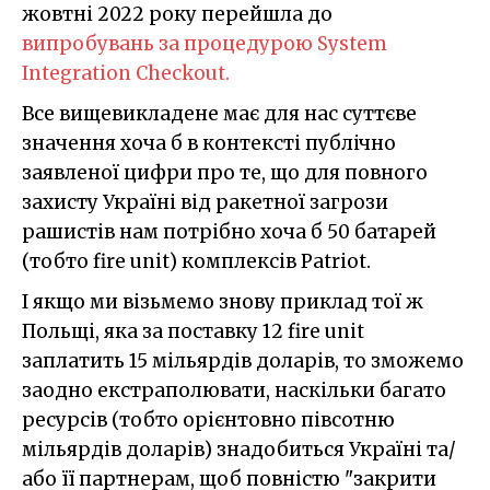
жовтні 2022 року перейшла до
випробувань за процедурою System
Integration Checkout.
Все вищевикладене має для нас суттєве
значення хоча б в контексті публічно
заявленої цифри про те, що для повного
захисту Україні від ракетної загрози
рашистів нам потрібно хоча б 50 батарей
(тобто fire unit) комплексів Patriot.
І якщо ми візьмемо знову приклад тої ж
Польщі, яка за поставку 12 fire unit
заплатить 15 мільярдів доларів, то зможемо
заодно екстраполювати, наскільки багато
ресурсів (тобто орієнтовно півсотню
мільярдів доларів) знадобиться Україні та/
або її партнерам, щоб повністю "закрити