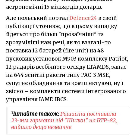
астрономічні 15 мільярдів доларів.
Але польський портал
Defence24
в своїй
публікації уточнює, що в цьому випадку
йдеться про більш "прозаїчніші" та
зрозуміліші нам речі, як то взагалі-то
поставка 12 батарей (fire unit) на 48
пускових установок M903 комплексу Patriot,
12 радарів всебічного огляду LTAMDS, запас
на 644 зенітні ракети типу PAC-3 MSE,
супутнє обладнання та комплектуючі, ну і
звісно – комплекти системи інтегрованого
управління IAMD IBCS.
Читайте також:
Рашисти поставили
23-мм гармати від "Шилки" на БТР-82,
вийшло дещо незвичне