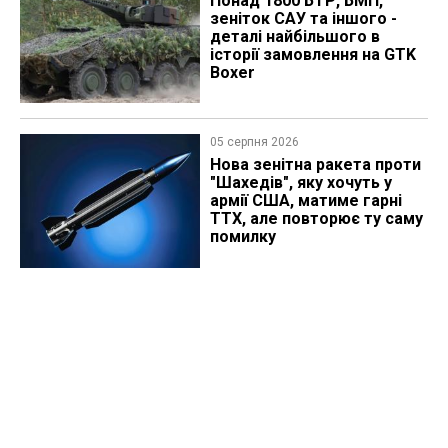
Понад 1800 БТР, БМП,
зеніток САУ та іншого -
деталі найбільшого в
історії замовлення на GTK
Boxer
05 серпня 2026
Нова зенітна ракета проти
"Шахедів", яку хочуть у
армії США, матиме гарні
ТТХ, але повторює ту саму
помилку