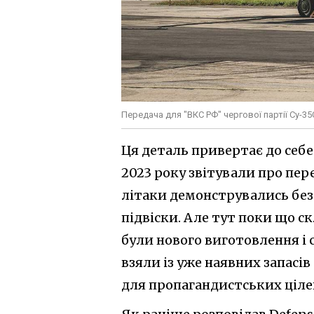
Передача для "ВКС РФ" чергової партії Су-3
Ця деталь привертає до себе
2023 року звітували про пере
літаки демонструвались без 
підвіски. Але тут поки що 
були нового виготовлення і с
взяли із уже наявних запасів
для пропагандистських цілей