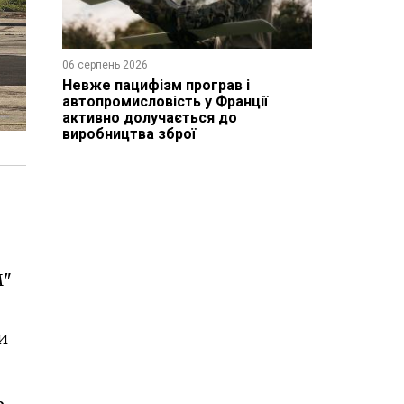
06 серпень 2026
Невже пацифізм програв і
автопромисловість у Франції
активно долучається до
виробництва зброї
М"
и