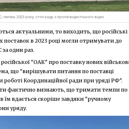
С, липень 2023 року, стоп-кадр з пропагандистського відео
ться актуальними, то виходить, що російські
х поставок в 2023 році могли отримувати до
 за один раз.
 російської "ОАК" про поставку нових військо
ема, що "вирішувати питання по поставці
и роботі Координаційної ради при уряді РФ".
ти фактично визнають, що тримати темпи по
в їм вдається скоріше завдяки "ручному
они уряду.