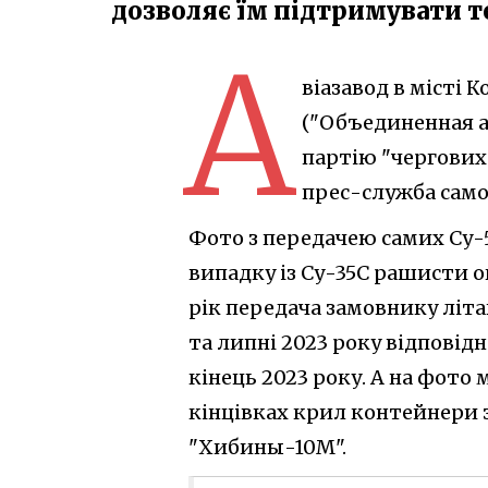
дозволяє їм підтримувати т
А
віазавод в місті
("Объединенная а
партію "чергових 
прес-служба само
Фото з передачею самих Су-5
випадку із Су-35С рашисти о
рік передача замовнику літак
та липні 2023 року відповідн
кінець 2023 року. А на фото
кінцівках крил контейнери 
"Хибины-10М".