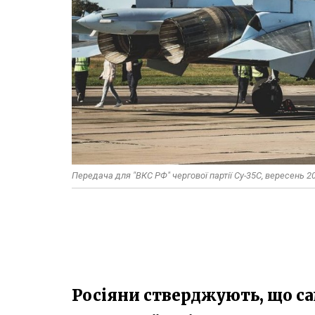
Передача для "ВКС РФ" чергової партії Су-35С, вересень 
Росіяни стверджують, що са