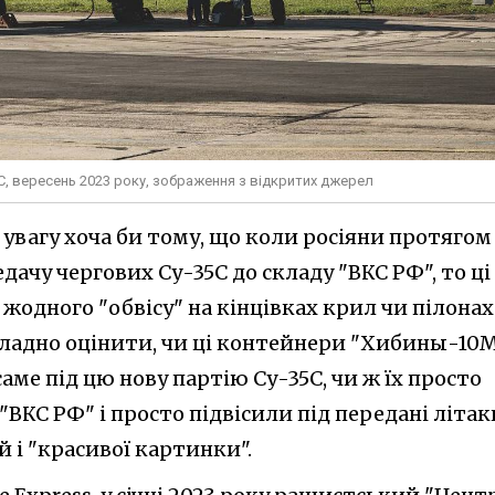
5С, вересень 2023 року, зображення з відкритих джерел
 увагу хоча би тому, що коли росіяни протягом
дачу чергових Су-35С до складу "ВКС РФ", то ці
жодного "обвісу" на кінцівках крил чи пілонах
складно оцінити, чи ці контейнери "Хибины-10
аме під цю нову партію Су-35С, чи ж їх просто
 "ВКС РФ" і просто підвісили під передані літак
 і "красивої картинки".