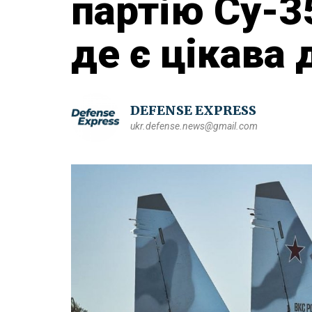
партію Су-35
де є цікава 
DEFENSE EXPRESS
ukr.defense.news@gmail.com