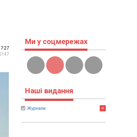
Ми у соцмережах
17:27
5147
Наші видання
Журнали
42