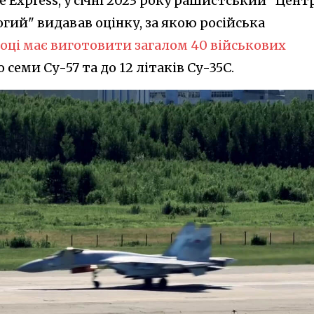
e Express, у січні 2023 року рашистський "Цент
гий" видавав оцінку, за якою російська
році має виготовити загалом 40 військових
о семи Су-57 та до 12 літаків Су-35С.