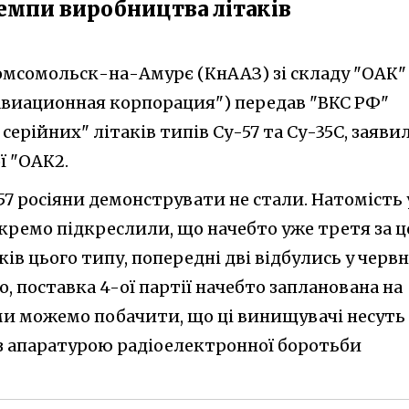
емпи виробництва літаків
 Комсомольск-на-Амурє (КнААЗ) зі складу "ОАК"
виационная корпорация") передав "ВКС РФ"
серійних" літаків типів Су-57 та Су-35С, заяви
ї "ОАК2.
7 росіяни демонструвати не стали. Натомість 
кремо підкреслили, що начебто уже третя за ц
ів цього типу, попередні дві відбулись у червн
о, поставка 4-ої партії начебто запланована на
 ми можемо побачити, що ці винищувачі несуть
з апаратурою радіоелектронної боротьби