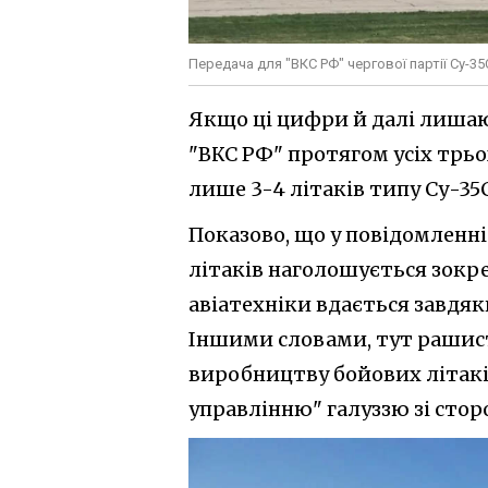
Передача для "ВКС РФ" чергової партії Су-35
Якщо ці цифри й далі лишаю
"ВКС РФ" протягом усіх трьо
лише 3-4 літаків типу Су-35С
Показово, що у повідомленні
літаків наголошується зокр
авіатехніки вдається завдяк
Іншими словами, тут рашис
виробництву бойових літакі
управлінню" галуззю зі стор