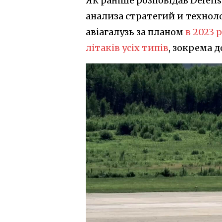
Як раніше розповідав Defens
анализа стратегий и техноло
авіагалузь за планом
в 2023 
літаків усіх типів
, зокрема д