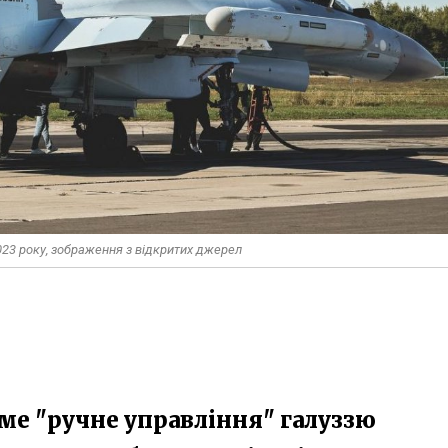
2023 року, зображення з відкритих джерел
ме "ручне управління" галуззю