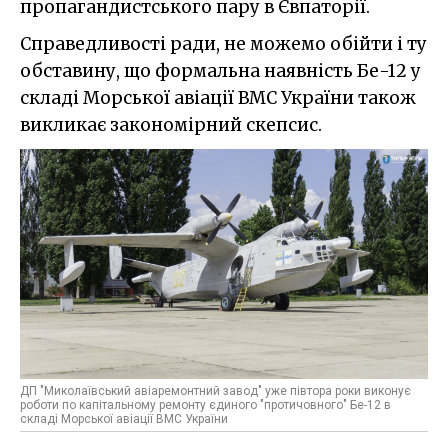
пропагандистського пару в Євпаторії.
Справедливості ради, не можемо обійти і ту
обставину, що формальна наявність Бе-12 у
складі Морської авіації ВМС України також
викликає закономірний скепсис.
ДП "Миколаївський авіаремонтний завод" уже півтора роки виконує
роботи по капітальному ремонту єдиного "протичовного" Бе-12 в
складі Морської авіації ВМС України