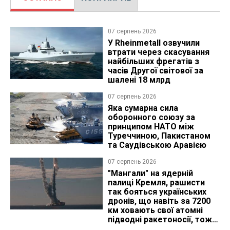
07 серпень 2026
У Rheinmetall озвучили
втрати через скасування
найбільших фрегатів з
часів Другої світової за
шалені 18 млрд
07 серпень 2026
Яка сумарна сила
оборонного союзу за
принципом НАТО між
Туреччиною, Пакистаном
та Саудівською Аравією
07 серпень 2026
"Мангали" на ядерній
палиці Кремля, рашисти
так бояться українських
дронів, що навіть за 7200
км ховають свої атомні
підводні ракетоносії, тож
що видно з космосу