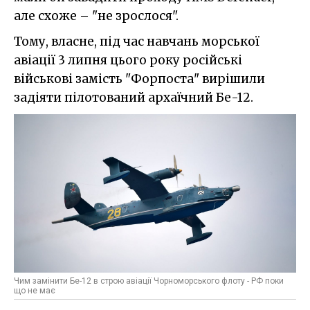
але схоже – "не зрослося".
Тому, власне, під час навчань морської
авіації 3 липня цього року російські
військові замість "Форпоста" вирішили
задіяти пілотований архаїчний Бе-12.
Чим замінити Бе-12 в строю авіації Чорноморського флоту - РФ поки
що не має