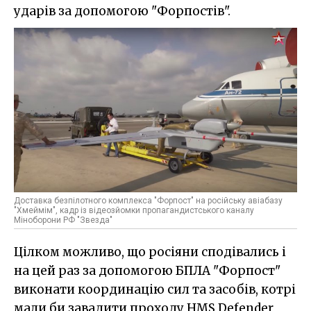
ударів за допомогою "Форпостів".
Доставка безпілотного комплекса "Форпост" на російську авіабазу
"Хмеймім", кадр із відеозйомки пропагандистського каналу
Міноборони РФ "Звезда"
Цілком можливо, що росіяни сподівались і
на цей раз за допомогою БПЛА "Форпост"
виконати координацію сил та засобів, котрі
мали би завадити проходу HMS Defender,