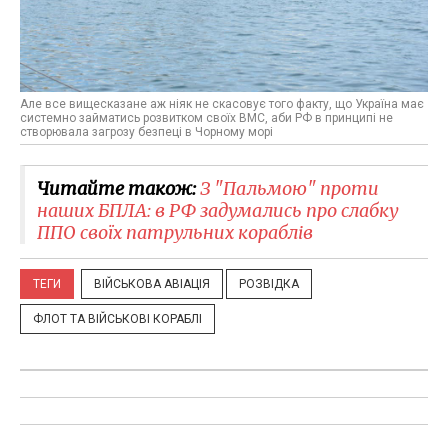
Але все вищесказане аж ніяк не скасовує того факту, що Україна має
системно займатись розвитком своїх ВМС, аби РФ в принципі не
створювала загрозу безпеці в Чорному морі
Читайте також:
З "Пальмою" проти
наших БПЛА: в РФ задумались про слабку
ППО своїх патрульних кораблів
ТЕГИ
ВІЙСЬКОВА АВІАЦІЯ
РОЗВІДКА
ФЛОТ ТА ВІЙСЬКОВІ КОРАБЛІ