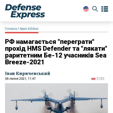
Головна
Армії & Війни
РФ намагається "переграти"
прохід HMS Defender та "лякати"
раритетним Бе-12 учасників Sea
Breeze-2021
Іван Киричевський
06 липня 2021, 11:47
3185