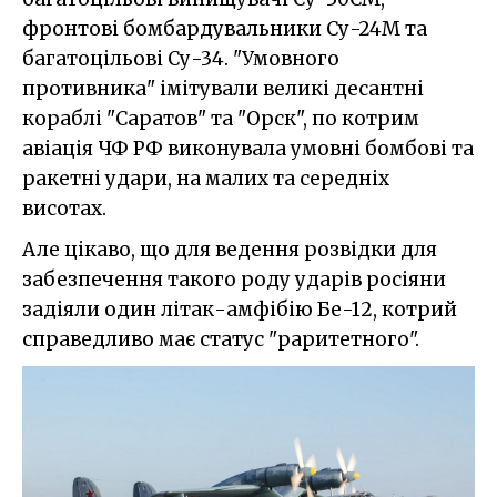
фронтові бомбардувальники Су-24М та
багатоцільові Су-34. "Умовного
противника" імітували великі десантні
кораблі "Саратов" та "Орск", по котрим
авіація ЧФ РФ виконувала умовні бомбові та
ракетні удари, на малих та середніх
висотах.
Але цікаво, що для ведення розвідки для
забезпечення такого роду ударів росіяни
задіяли один літак-амфібію Бе-12, котрий
справедливо має статус "раритетного".