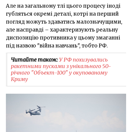
Але на загальному тлі цього процесу іноді
губляться окремі деталі, котрі на перший
погляд можуть здаватись малозначущими,
але насправді – характеризують реальну
диспозицію противника у цьому змаганні
під назвою "війна навчань", тобто РФ.
Читайте також:
​У РФ похизувались
ракетними пусками з унікального 50-
річного "Объект-100" у окупованому
Криму