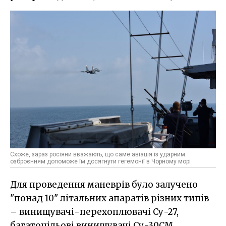
Схоже, зараз росіяни вважають, що саме авіація із ударним
озброєнням допоможе їм досягнути гегемонії в Чорному морі
Для проведення маневрів було залучено
"понад 10" літальних апаратів різних типів
– винищувачі-перехоплювачі Су-27,
багатоцільові винищувачі Су-30СМ,