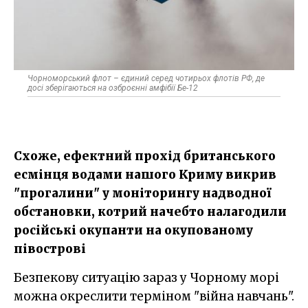
Чорноморський флот – єдиний серед чотирьох флотів РФ, де
досі зберігаються на озброєнні амфібії Бе-12
Схоже, ефектний прохід британського
есмінця водами нашого Криму викрив
"прогалини" у моніторингу надводної
обстановки, котрий начебто налагодили
російські окупанти на окупованому
півострові
Безпекову ситуацію зараз у Чорному морі
можна окреслити терміном "війна навчань".