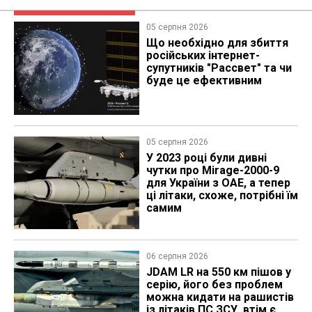
05 серпня 2026
Що необхідно для збиття
російських інтернет-
супутників "Рассвет" та чи
буде це ефективним
05 серпня 2026
У 2023 році були дивні
чутки про Mirage-2000-9
для України з ОАЕ, а тепер
ці літаки, схоже, потрібні їм
самим
06 серпня 2026
JDAM LR на 550 км пішов у
серію, його без проблем
можна кидати на рашистів
із літаків ПС ЗСУ, втім є