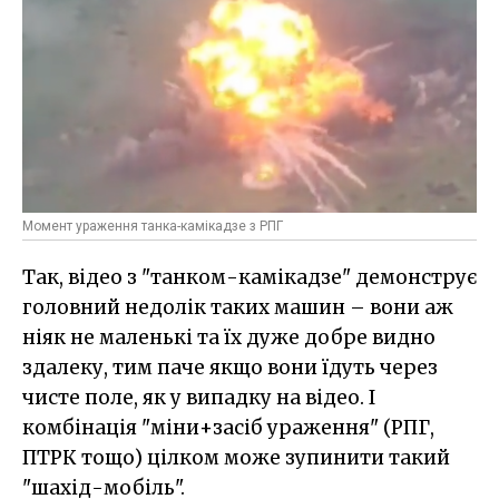
Момент ураження танка-камікадзе з РПГ
Так, відео з "танком-камікадзе" демонструє
головний недолік таких машин – вони аж
ніяк не маленькі та їх дуже добре видно
здалеку, тим паче якщо вони їдуть через
чисте поле, як у випадку на відео. І
комбінація "міни+засіб ураження" (РПГ,
ПТРК тощо) цілком може зупинити такий
"шахід-мобіль".