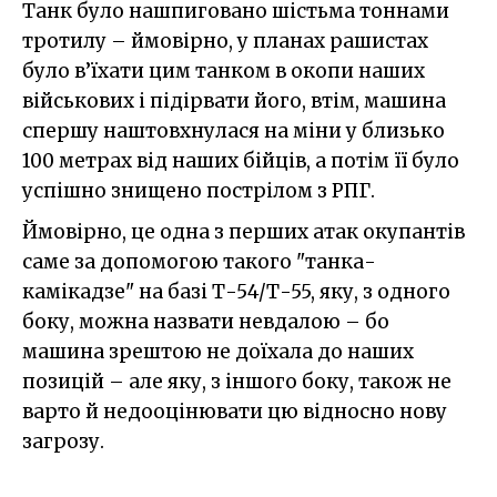
Танк було нашпиговано шістьма тоннами
тротилу – ймовірно, у планах рашистах
було в’їхати цим танком в окопи наших
військових і підірвати його, втім, машина
спершу наштовхнулася на міни у близько
100 метрах від наших бійців, а потім її було
успішно знищено пострілом з РПГ.
Ймовірно, це одна з перших атак окупантів
саме за допомогою такого "танка-
камікадзе" на базі Т-54/Т-55, яку, з одного
боку, можна назвати невдалою – бо
машина зрештою не доїхала до наших
позицій – але яку, з іншого боку, також не
варто й недооцінювати цю відносно нову
загрозу.