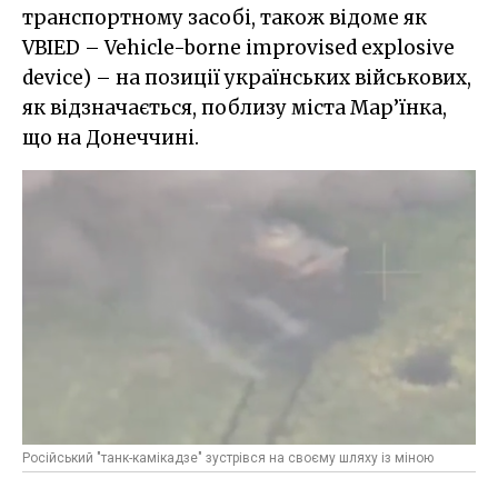
транспортному засобі, також відоме як
VBIED – Vehicle-borne improvised explosive
device) – на позиції українських військових,
як відзначається, поблизу міста Мар’їнка,
що на Донеччині.
Російський "танк-камікадзе" зустрівся на своєму шляху із міною