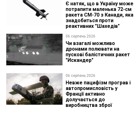
Є натяк, що в Україну може
потрапити маленька 72-см
ракета CM-70 з Канади, яка
знадобиться проти
реактивних "Шахедів"
06 серпень 2026
Чи взагалі можливо
дронами полювати на
пускові балістичних ракет
"Искандер"
06 серпень 2026
Невже пацифізм програв і
автопромисловість у
Франції активно
долучається до
виробництва зброї