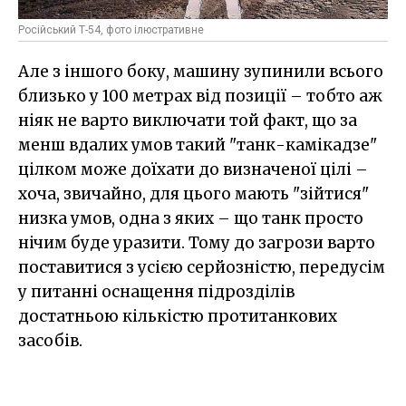
Російський Т-54, фото ілюстративне
Але з іншого боку, машину зупинили всього
близько у 100 метрах від позиції – тобто аж
ніяк не варто виключати той факт, що за
менш вдалих умов такий "танк-камікадзе"
цілком може доїхати до визначеної цілі –
хоча, звичайно, для цього мають "зійтися"
низка умов, одна з яких – що танк просто
нічим буде уразити. Тому до загрози варто
поставитися з усією серйозністю, передусім
у питанні оснащення підрозділів
достатньою кількістю протитанкових
засобів.