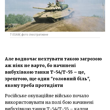
Т-55АМ, фото ілюстративне
Але водночас нехтувати такою загрозою
аж ніяк не варто, бо начинені
вибухівкою танки Т-54/Т-55 – це,
зрештою, ще один "головний біль",
якому треба протидіяти
Російське окупаційне військо почало
використовувати на полі бою начинені
вибухівкою танки Т-54/Т-55 – кадри