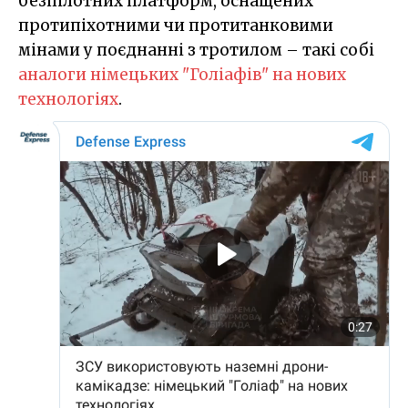
безпілотних платформ, оснащених
протипіхотними чи протитанковими
мінами у поєднанні з тротилом – такі собі
аналоги німецьких "Голіафів" на нових
технологіях
.