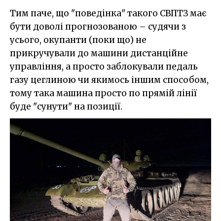
Тим паче, що "поведінка" такого СВПТЗ має
бути доволі прогнозованою – судячи з
усього, окупанти (поки що) не
прикручували до машини дистанційне
управління, а просто заблокували педаль
газу цеглиною чи якимось іншим способом,
тому така машина просто по прямій лінії
буде "сунути" на позиції.