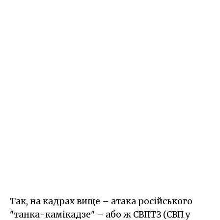
Так, на кадрах вище – атака російського
"танка-камікадзе" – або ж СВПТЗ (СВП у