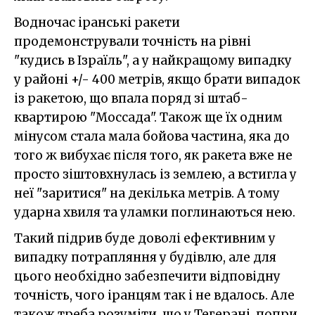
Водночас іранські ракети
продемонстрували точність на рівні
"кудись в Ізраїль", а у найкращому випадку
у районі +/- 400 метрів, якщо брати випадок
із ракетою, що впала поряд зі штаб-
квартирою "Моссада". Також ще їх одним
мінусом стала мала бойова частина, яка до
того ж вибухає після того, як ракета вже не
просто зіштовхнулась із землею, а встигла у
неї "заритися" на декілька метрів. А тому
ударна хвиля та уламки поглинаються нею.
Такий підрив буде доволі ефективним у
випадку потрапляння у будівлю, але для
цього необхідно забезпечити відповідну
точність, чого іранцям так і не вдалось. Але
також треба розуміти, що у Тегерані, попри