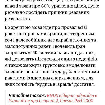
власні заяви про 80% уражених цілей, дуже
ретельно дослідять причини реальних
результатів.
Бо зрештою мова йде про провал всієї
ракетної програми країни, зі створенням
хоч і далекобійних, але вкрай неточних та
малопотужних ракет. І вочевидь Іран
запросить у РФ системи навігації для них,
які дозволять нівелювати один з недоліків.
А також зможуть ґрунтовно змоделювати
завдання аналогічного удару балістичними
ракетами із ядерним спорядженням, для
яких точність "кудись в Ізраїль" достатня.
Читайте також:
KNDS відкрив підрозділ в
Україні: це про Leopard 2, Caesar, PzH 2000