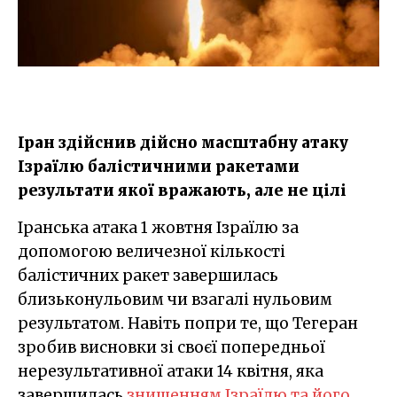
Іран здійснив дійсно масштабну атаку
Ізраїлю балістичними ракетами
результати якої вражають, але не цілі
Іранська атака 1 жовтня Ізраїлю за
допомогою величезної кількості
балістичних ракет завершилась
близьконульовим чи взагалі нульовим
результатом. Навіть попри те, що Тегеран
зробив висновки зі своєї попередньої
нерезультативної атаки 14 квітня, яка
завершилась
знищенням Ізраїлю та його