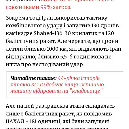
союзниками 99% загроз
.
Зокрема тоді Іран використав тактику
комбінованого удару і запустив 130 дронів-
камікадзе Shahed-136, 30 крилатих та 120
балістичних ракет. Але через те, що дрони
летіли близько 1000 км, які віддаляють Іран
від Ізраїлю, близько 5,5-6 годин мова не
йшла про несподіваний удар.
Читайте також:
44-річна історія
літаків KC-10 добігає кінця: останню
машину відправили на "кладовище"
Але на цей раз іранська атака складалась
лише з балістичних ракет, як повідомив
ЦАХАЛ - 181 одиниці, які були запущені