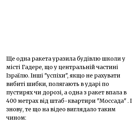
Ще одна ракета уразила будівлю школи у
місті Гадере, що у центральній частині
Ізраїлю. Інші "успіхи", якщо не рахувати
вибиті шибки, полягають в ударі по
пустирях чи дорозі, а одна з ракет впала в
400 метрах від штаб-квартири "Моссада" . І
знову, те що на відео виглядало таким
чином: