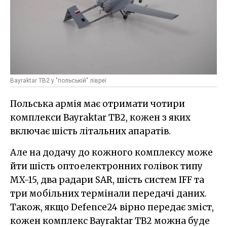
Bayraktar TB2 у "польській" лівреї
Польська армія має отримати чотири
комплекси Bayraktar TB2, кожен з яких
включає шість літальних апаратів.
Але на додачу до кожного комплексу може
йти шість оптоелектронних голівок типу
MX-15, два радари SAR, шість систем IFF та
три мобільних термінали передачі даних.
Також, якщо Defence24 вірно передає зміст,
кожен комплекс Bayraktar TB2 можна буде