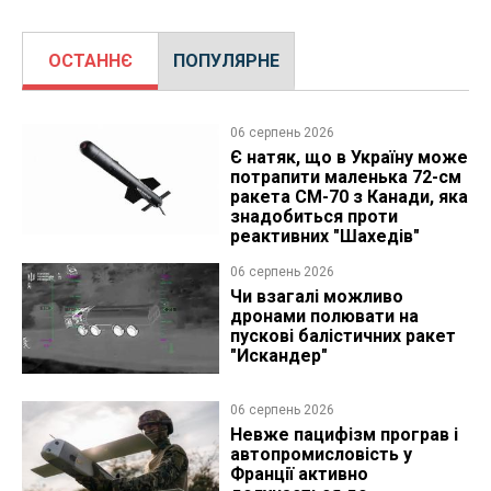
ОСТАННЄ
ПОПУЛЯРНЕ
06 серпень 2026
Є натяк, що в Україну може
потрапити маленька 72-см
ракета CM-70 з Канади, яка
знадобиться проти
реактивних "Шахедів"
06 серпень 2026
Чи взагалі можливо
дронами полювати на
пускові балістичних ракет
"Искандер"
06 серпень 2026
Невже пацифізм програв і
автопромисловість у
Франції активно