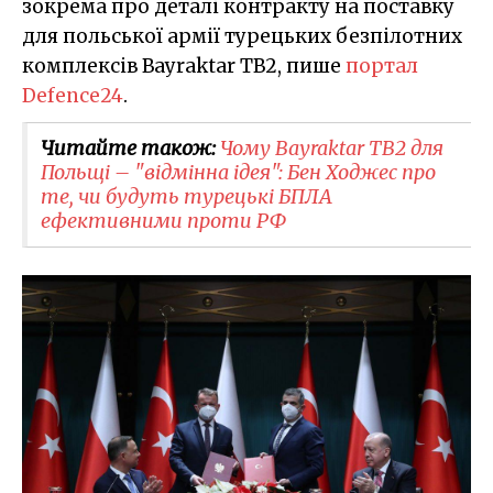
зокрема про деталі контракту на поставку
для польської армії турецьких безпілотних
комплексів Bayraktar TB2, пише
портал
Defence24
.
Читайте також:
Чому Bayraktar TB2 для
Польщі – "відмінна ідея": Бен Ходжес про
те, чи будуть турецькі БПЛА
ефективними проти РФ