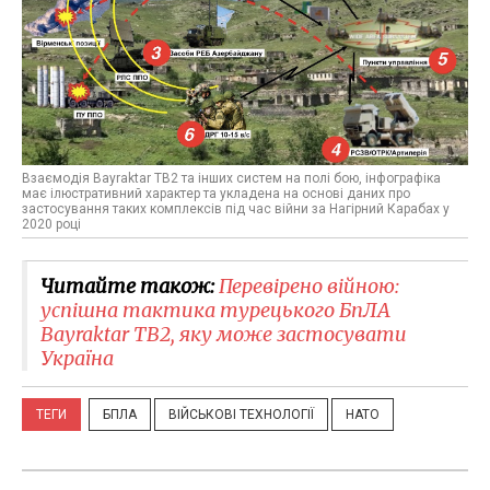
Взаємодія Bayraktar TB2 та інших систем на полі бою, інфографіка
має ілюстративний характер та укладена на основі даних про
застосування таких комплексів під час війни за Нагірний Карабах у
2020 році
Читайте також:
Перевірено війною:
успішна тактика турецького БпЛА
Bayraktar TB2, яку може застосувати
Україна
ТЕГИ
БПЛА
ВІЙСЬКОВІ ТЕХНОЛОГІЇ
НАТО