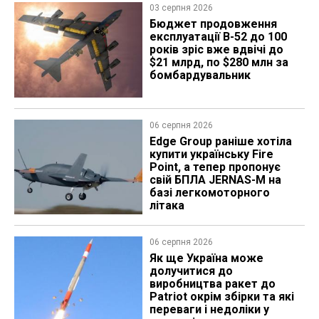
03 серпня 2026
Бюджет продовження
експлуатації B-52 до 100
років зріс вже вдвічі до
$21 млрд, по $280 млн за
бомбардувальник
06 серпня 2026
Edge Group раніше хотіла
купити українську Fire
Point, а тепер пропонує
свій БПЛА JERNAS-M на
базі легкомоторного
літака
06 серпня 2026
Як ще Україна може
долучитися до
виробництва ракет до
Patriot окрім збірки та які
переваги і недоліки у