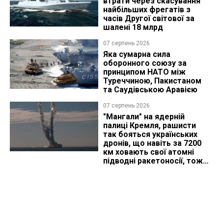
втрати через скасування
найбільших фрегатів з
часів Другої світової за
шалені 18 млрд
07 серпень 2026
Яка сумарна сила
оборонного союзу за
принципом НАТО між
Туреччиною, Пакистаном
та Саудівською Аравією
07 серпень 2026
"Мангали" на ядерній
палиці Кремля, рашисти
так бояться українських
дронів, що навіть за 7200
км ховають свої атомні
підводні ракетоносії, тож
що видно з космосу