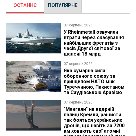
ОСТАННЄ
ПОПУЛЯРНЕ
07 серпень 2026
У Rheinmetall озвучили
втрати через скасування
найбільших фрегатів з
часів Другої світової за
шалені 18 млрд
07 серпень 2026
Яка сумарна сила
оборонного союзу за
принципом НАТО між
Туреччиною, Пакистаном
та Саудівською Аравією
07 серпень 2026
"Мангали" на ядерній
палиці Кремля, рашисти
так бояться українських
дронів, що навіть за 7200
км ховають свої атомні