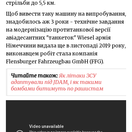
стрільби до 5,5 км.
Щоб вивести таку машину на випробування,
знадобилось аж 3 роки - технічне завдання
на модернізацію протитанкової версії
авіадесантних "танкеток" Wiesel армія
Німеччини видала ще в листопаді 2019 року,
виконавцем робіт стала компанія
Flensburger Fahrzeugbau GmbH (FFG).
Читайте також:
Як літаки ЗСУ
адаптували під JDAM, і як такими
бомбами битимуть по рашистам