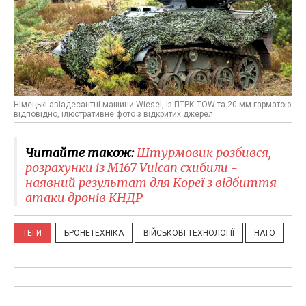
Німецькі авіадесантні машини Wiesel, із ПТРК TOW та 20-мм гарматою
відповідно, ілюстративне фото з відкритих джерел
Читайте також:
Штурмовик розбився,
розрахунки із M167 Vulcan схибили -
наявний результат для Кореї з відбиття
атаки дронів КНДР
ТЕГИ
БРОНЕТЕХНІКА
ВІЙСЬКОВІ ТЕХНОЛОГІЇ
НАТО