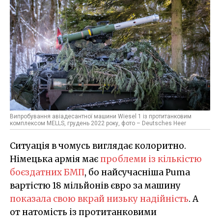
Випробування авіадесантної машини Wiesel 1 із протитанковим
комплексом MELLS, грудень 2022 року, фото – Deutsches Heer
Ситуація в чомусь виглядає колоритно.
Німецька армія має
проблеми із кількістю
боєздатних БМП
, бо найсучасніша Puma
вартістю 18 мільйонів євро за машину
показала свою вкрай низьку надійність
. А
от натомість із протитанковими