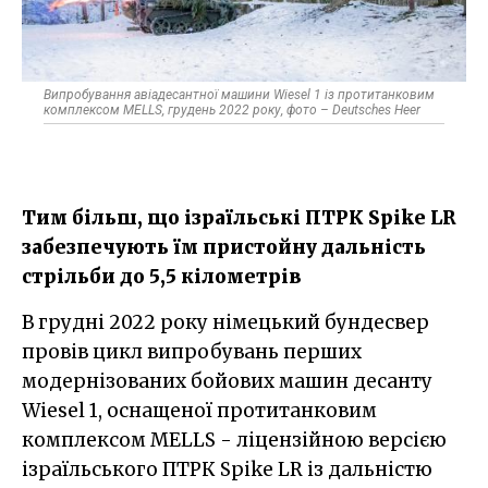
Випробування авіадесантної машини Wiesel 1 із протитанковим
комплексом MELLS, грудень 2022 року, фото – Deutsches Heer
Тим більш, що ізраїльські ПТРК Spike LR
забезпечують їм пристойну дальність
стрільби до 5,5 кілометрів
В грудні 2022 року німецький бундесвер
провів цикл випробувань перших
модернізованих бойових машин десанту
Wiesel 1, оснащеної протитанковим
комплексом MELLS - ліцензійною версією
ізраїльського ПТРК Spike LR із дальністю