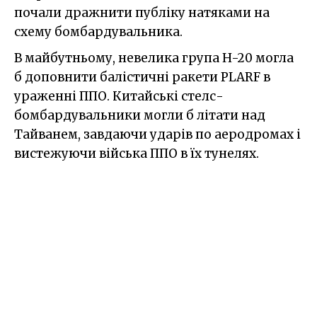
почали дражнити публіку натяками на
схему бомбардувальника.
В майбутньому, невелика група H-20 могла
б доповнити балістичні ракети PLARF в
ураженні ППО. Китайські стелс-
бомбардувальники могли б літати над
Тайванем, завдаючи ударів по аеродромах і
вистежуючи війська ППО в їх тунелях.