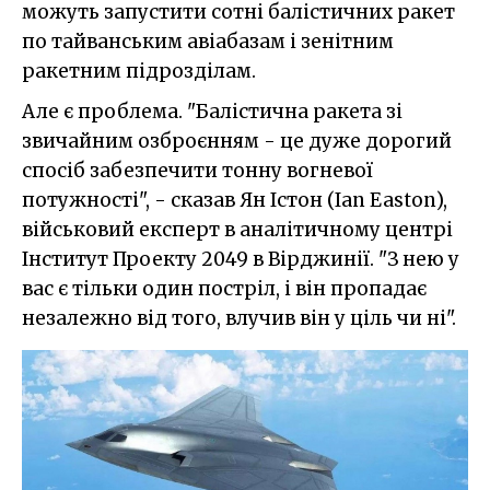
можуть запустити сотні балістичних ракет
по тайванським авіабазам і зенітним
ракетним підрозділам.
Але є проблема. "Балістична ракета зі
звичайним озброєнням - це дуже дорогий
спосіб забезпечити тонну вогневої
потужності", - сказав Ян Істон (Ian Easton),
військовий експерт в аналітичному центрі
Інститут Проекту 2049 в Вірджинії. "З нею у
вас є тільки один постріл, і він пропадає
незалежно від того, влучив він у ціль чи ні".