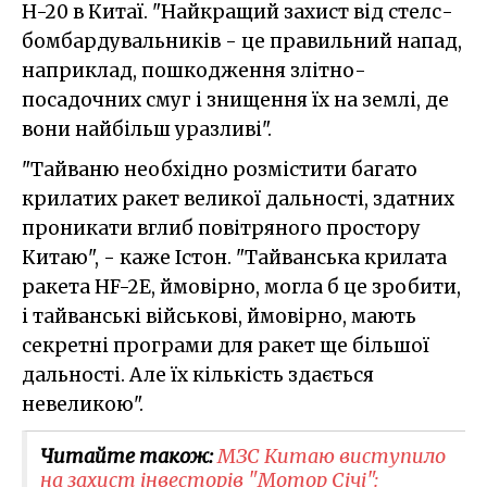
H-20 в Китаї. "Найкращий захист від стелс-
бомбардувальників - це правильний напад,
наприклад, пошкодження злітно-
посадочних смуг і знищення їх на землі, де
вони найбільш уразливі".
"Тайваню необхідно розмістити багато
крилатих ракет великої дальності, здатних
проникати вглиб повітряного простору
Китаю", - каже Істон. "Тайванська крилата
ракета HF-2E, ймовірно, могла б це зробити,
і тайванські військові, ймовірно, мають
секретні програми для ракет ще більшої
дальності. Але їх кількість здається
невеликою".
Читайте також:
МЗС Китаю виступило
на захист інвесторів "Мотор Січі":