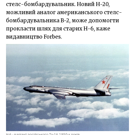
стелс-бомбардувальник. Новий H-20,
можливий аналог американського стелс-
бомбардувальника B-2, може допомогти
прокласти шлях для старих H-6, каже
видавництво Forbes.
H-6 - варіант російського Ту-16 1950-х років