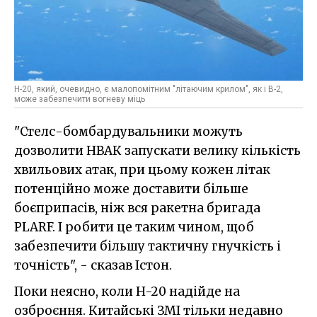
H-20, який, очевидно, є малопомітним "літаючим крилом", як і B-2,
може забезпечити вогневу міць
"Стелс-бомбардувальники можуть
дозволити НВАК запускати велику кількість
хвильових атак, при цьому кожен літак
потенційно може доставити більше
боєприпасів, ніж вся ракетна бригада
PLARF. І робити це таким чином, щоб
забезпечити більшу тактичну гнучкість і
точність", - сказав Істон.
Поки неясно, коли H-20 надійде на
озброєння. Китайські ЗМІ тільки недавно