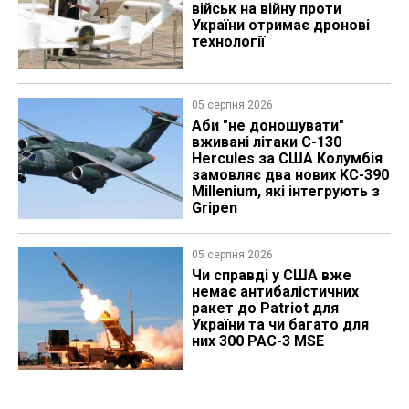
військ на війну проти
України отримає дронові
технології
05 серпня 2026
Аби "не доношувати"
вживані літаки C-130
Hercules за США Колумбія
замовляє два нових KC-390
Millenium, які інтегрують з
Gripen
05 серпня 2026
Чи справді у США вже
немає антибалістичних
ракет до Patriot для
України та чи багато для
них 300 PAC-3 MSE