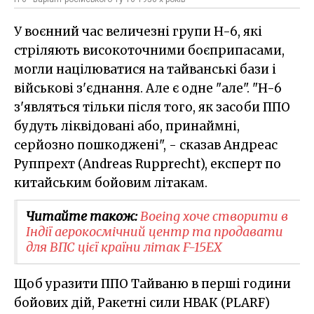
У воєнний час величезні групи H-6, які
стріляють високоточними боєприпасами,
могли націлюватися на тайванські бази і
військові з'єднання. Але є одне "але". "H-6
з'являться тільки після того, як засоби ППО
будуть ліквідовані або, принаймні,
серйозно пошкоджені", - сказав Андреас
Руппрехт (Andreas Rupprecht), експерт по
китайським бойовим літакам.
Читайте також:
Boeing хоче створити в
Індії аерокосмічний центр та продавати
для ВПС цієї країни літак F-15EX
Щоб уразити ППО Тайваню в перші години
бойових дій, Ракетні сили НВАК (PLARF)