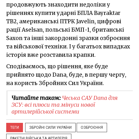
продовжують знаходити недоліки у
рішеннях купити ударні БПЛА Bayraktar
TB2, американські ПТРК Javelin, цифрові
рації Aselsan, польські БМП-1, британські
Saxon та інші закордонні зразки озброєння
та військової техніки. І у багатьох випадках
історія вже розставила крапки.
Сподіваємось, що рішення, яке буде
прийнято щодо Dana, буде, в першу чергу,
на користь Збройних Сил України.
Читайте також:
Чеська САУ Dana для
ЗСУ: всі плюси та мінуси нової
артилерійської системи
ТЕГИ
ЗБРОЙНІ СИЛИ УКРАЇНИ
ОЗБРОЄННЯ
РАКЕТНІ ВІЙСЬКА ТА АРТИЛЕРІЯ