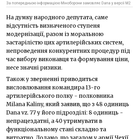
За попередньою інформацією Міноборони замовляє Dana у версії М2
На думку народного депутата, саме
відсутність визначеного ступеня
модернізації, разом із моральною
застарілістю цих артилерійських систем,
непроведення конкурентних процедур під
час вибору виконавця та формування ціни,
несе значні ризики.
Також у зверненні приводиться
висловлювання командира 13-го
артилерійського полку - полковника
Milana Kaliny, який заявив, що з 48 одиниць
Dana vz. 77 у його підрозділі: 8 одиниць -
непрацездатні, а 40 утримувати в
функціональному стані складно та
витратно. Додамо, що загалом у армії Чехії