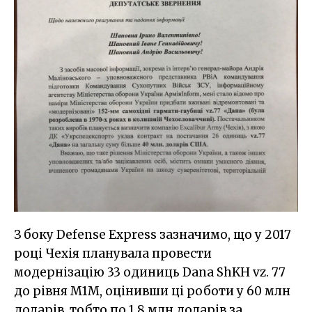
З боку Defense Express зазначимо, що у 2017
році Чехія планувала провести
модернізацію 33 одиниць Dana ShKH vz. 77
до рівня M1M, оцінивши ці роботи у 60 млн
доларів, тобто по 1,8 млн доларів за