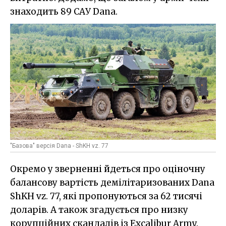
знаходить 89 САУ Dana.
"Базова" версія Dana - ShKH vz. 77
Окремо у зверненні йдеться про оціночну
балансову вартість демілітаризованих Dana
ShKH vz. 77, які пропонуються за 62 тисячі
доларів. А також згадується про низку
корупційних скандалів із Excalibur Army.