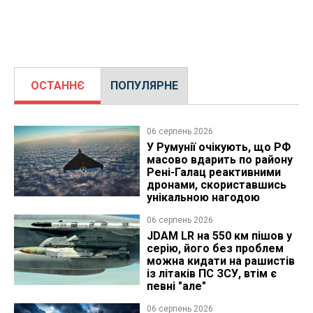
ОСТАННЄ
ПОПУЛЯРНЕ
06 серпень 2026
У Румунії очікують, що РФ
масово вдарить по району
Рені-Галац реактивними
дронами, скориставшись
унікальною нагодою
06 серпень 2026
JDAM LR на 550 км пішов у
серію, його без проблем
можна кидати на рашистів
із літаків ПС ЗСУ, втім є
певні "але"
06 серпень 2026