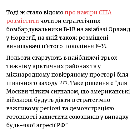
Тоді ж стало відомо
про наміри США
розмістити
чотири стратегічних
бомбардувальники B-1B на авіабазі Орланд
у Норвегії, на якій також розміщені
винищувачі п’ятого покоління F-35.
Польоти стартують в найближчі трьох
тижнів у арктичних районах та у
міжнародному повітряному просторі біля
північного заходу РФ. Таке рішення є "для
Москви чітким сигналом, що американські
військові будуть діяти в стратегічно
важливому регіоні та демонстрацією
готовності захистити союзників у випадку
будь-якої агресії РФ"