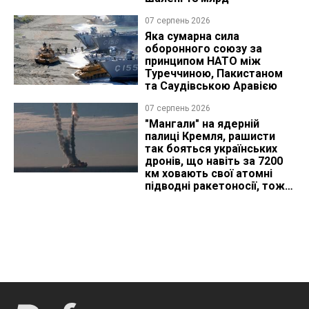
07 серпень 2026
Яка сумарна сила
оборонного союзу за
принципом НАТО між
Туреччиною, Пакистаном
та Саудівською Аравією
07 серпень 2026
"Мангали" на ядерній
палиці Кремля, рашисти
так бояться українських
дронів, що навіть за 7200
км ховають свої атомні
підводні ракетоносії, тож
що видно з космосу