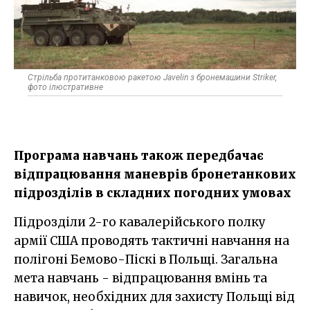
Стрільба протитанковою ракетою Javelin з бронемашини Striker,
фото ілюстративне
Програма навчань також передбачає
відпрацювання маневрів бронетанкових
підрозділів в складних погодних умовах
Підрозділи 2-го кавалерійського полку
армії США проводять тактичні навчання на
полігоні Бемово-Піскі в Польщі. Загальна
мета навчань - відпрацювання вмінь та
навичок, необхідних для захисту Польщі від