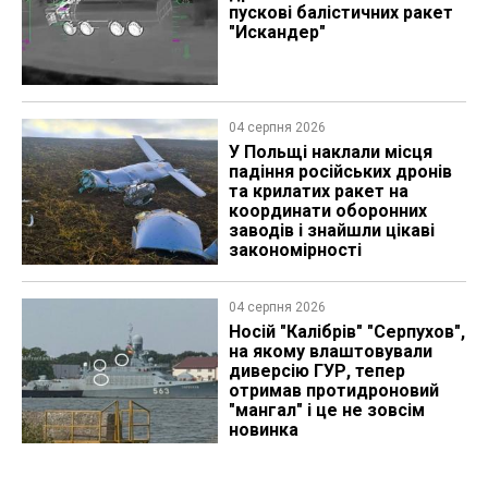
пускові балістичних ракет
"Искандер"
04 серпня 2026
У Польщі наклали місця
падіння російських дронів
та крилатих ракет на
координати оборонних
заводів і знайшли цікаві
закономірності
04 серпня 2026
Носій "Калібрів" "Серпухов",
на якому влаштовували
диверсію ГУР, тепер
отримав протидроновий
"мангал" і це не зовсім
новинка