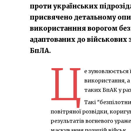
проти українських підрозідл
присвячено детальному опи
використанння ворогом без
адаптованих до військових 
БпЛА.
Ц
е зумовлюється 
використання, 
таких БпАК у раз
Такі "безпілотн
повітряної розвідки, коригу
результатів вогневого ураже
маскування позицій військ.