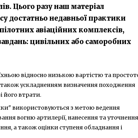
ів. Цього разу наш матеріал
су достатньо недавньої практики
пілотних авіаційних комплексів,
завдань: цивільних або саморобних
їхньою відносно низькою вартістю та просто
а також ускладненням визначення походження
і його втрати.
ики" використовуються з метою ведення
вання вогню артилерії, нанесення та уточненн
ння, а також оцінки ступеня обладнання і