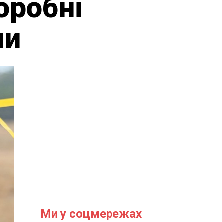
оробні
ни
Ми у соцмережах