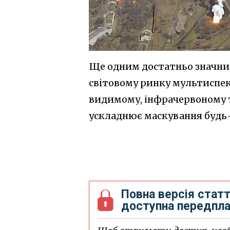
Ще одним достатньо значним
світовому ринку мультиспе
видимому, інфрачервоному т
ускладнює маскування будь-
Повна версія статт
доступна передпл