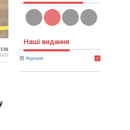
Наші видання
15:06
1633
Журнали
42
у