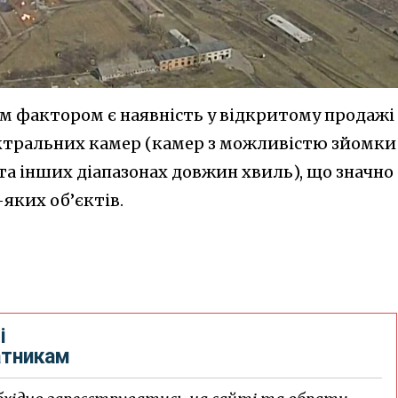
 фактором є наявність у відкритому продажі
ктральних камер (камер з можливістю зйомки
а інших діапазонах довжин хвиль), що значно
яких об’єктів.
і
атникам