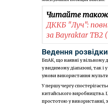
Читайте також
ДККБ "Луч": пов
за Bayraktar TB2 
Ведення розвідки
БпАК, що наявні у вільному 
у видимому діапазоні, так і 
умови використання мульти
У першу чергу спостерігаєт
китайського виробництва. Ц
простотою у використанні, 