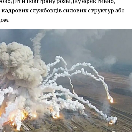
проводити повітряну розвідку ефективно,
я кадрових службовців силових структур або
дом.