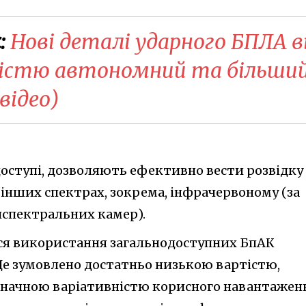
:
Нові деталі ударного БПЛА в
ністю автономний та більши
(відео)
доступі, дозволяють ефективно вести розвідку
у інших спектрах, зокрема, інфрачервоному (за
спектральних камер).
ься використання загальнодоступних БпАК
е зумовлено достатньо низькою вартістю,
значною варіативністю корисного навантажен