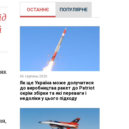
ОСТАННЄ
ПОПУЛЯРНЕ
ід
й
 як
06 серпень 2026
Як ще Україна може долучитися
до виробництва ракет до Patriot
окрім збірки та які переваги і
недоліки у цього підходу
ня,