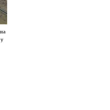
 на
 у