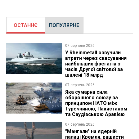
ОСТАННЄ
ПОПУЛЯРНЕ
07 серпень 2026
У Rheinmetall озвучили
втрати через скасування
найбільших фрегатів з
часів Другої світової за
шалені 18 млрд
07 серпень 2026
Яка сумарна сила
оборонного союзу за
принципом НАТО між
Туреччиною, Пакистаном
та Саудівською Аравією
07 серпень 2026
"Мангали" на ядерній
палиці Кремля, рашисти