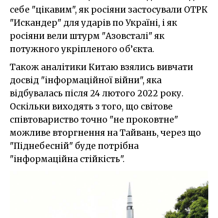
себе "цікавим", як росіяни застосували ОТРК
"Искандер" для ударів по Україні, і як
росіяни вели штурм "Азовсталі" як
потужного укріпленого об’єкта.
Також аналітики Китаю взялись вивчати
досвід "інформаційної війни", яка
відбувалась після 24 лютого 2022 року.
Оскільки виходять з того, що світове
співтовариство точно "не проковтне"
можливе вторгнення на Тайвань, через що
"Піднебесній" буде потрібна
"інформаційна стійкість".