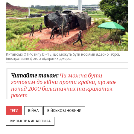
Китайські ОТРК типу DF-15, що можуть бути носіями ядерної зброї,
ілюстративне фото з відкритих джерел
Читайте також:
Чи можна бути
готовим до війни проти країни, що має
понад 2000 балістичних та крилатих
ракет
ТЕГИ
ВІЙНА
ВІЙСЬКОВІ НОВИНИ
ВІЙСЬКОВА АНАЛІТИКА