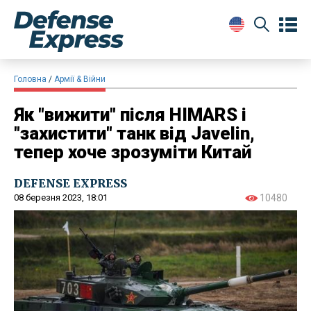
Головна
Армії & Війни
Як "вижити" після HIMARS і
"захистити" танк від Javelin,
тепер хоче зрозуміти Китай
DEFENSE EXPRESS
08 березня 2023, 18:01
10480