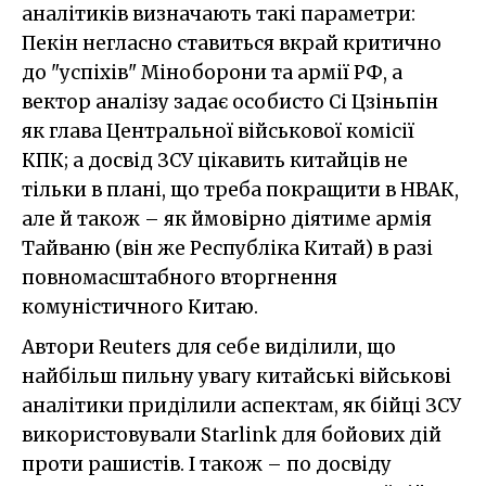
аналітиків визначають такі параметри:
Пекін негласно ставиться вкрай критично
до "успіхів" Міноборони та армії РФ, а
вектор аналізу задає особисто Сі Цзіньпін
як глава Центральної військової комісії
КПК; а досвід ЗСУ цікавить китайців не
тільки в плані, що треба покращити в НВАК,
але й також – як ймовірно діятиме армія
Тайваню (він же Республіка Китай) в разі
повномасштабного вторгнення
комуністичного Китаю.
Автори Reuters для себе виділили, що
найбільш пильну увагу китайські військові
аналітики приділили аспектам, як бійці ЗСУ
використовували Starlink для бойових дій
проти рашистів. І також – по досвіду