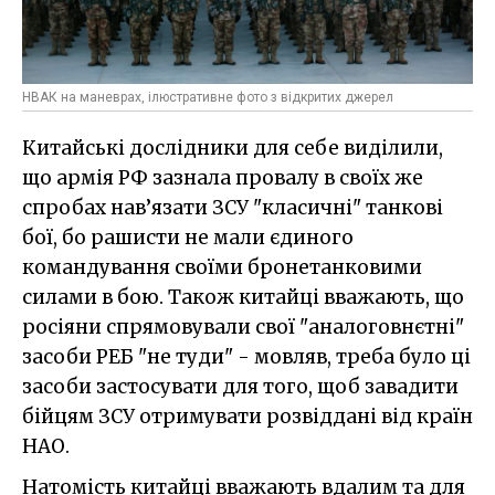
НВАК на маневрах, ілюстративне фото з відкритих джерел
Китайські дослідники для себе виділили,
що армія РФ зазнала провалу в своїх же
спробах нав’язати ЗСУ "класичні" танкові
бої, бо рашисти не мали єдиного
командування своїми бронетанковими
силами в бою. Також китайці вважають, що
росіяни спрямовували свої "аналоговнєтні"
засоби РЕБ "не туди" - мовляв, треба було ці
засоби застосувати для того, щоб завадити
бійцям ЗСУ отримувати розвіддані від країн
НАО.
Натомість китайці вважають вдалим та для