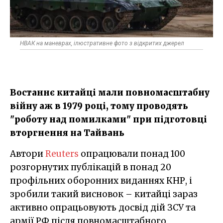
НВАК на маневрах, ілюстративне фото з відкритих джерел
Востаннє китайці мали повномасштабну
війну аж в 1979 році, тому проводять
"роботу над помилками" при підготовці
вторгнення на Тайвань
Автори
Reuters
опрацювали понад 100
розгорнутих публікацій в понад 20
профільних оборонних виданнях КНР, і
зробили такий висновок – китайці зараз
активно опрацьовують досвід дій ЗСУ та
армії РФ після повномасштабного