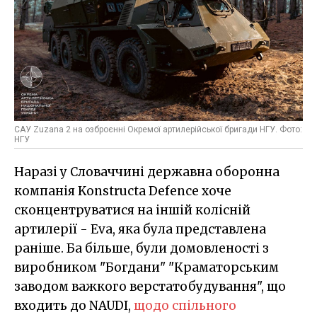
САУ Zuzana 2 на озброєнні Окремої артилерійської бригади НГУ. Фото:
НГУ
Наразі у Словаччині державна оборонна
компанія Konstructa Defence хоче
сконцентруватися на іншій колісній
артилерії - Eva, яка була представлена
раніше. Ба більше, були домовленості з
виробником "Богдани" "Краматорським
заводом важкого верстатобудування", що
входить до NAUDI,
щодо спільного