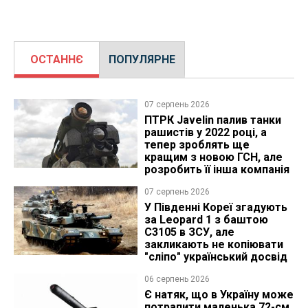
ОСТАННЄ
ПОПУЛЯРНЕ
07 серпень 2026
ПТРК Javelin палив танки
рашистів у 2022 році, а
тепер зроблять ще
кращим з новою ГСН, але
розробить її інша компанія
07 серпень 2026
У Південні Кореї згадують
за Leopard 1 з баштою
C3105 в ЗСУ, але
закликають не копіювати
"сліпо" український досвід
06 серпень 2026
Є натяк, що в Україну може
потрапити маленька 72-см