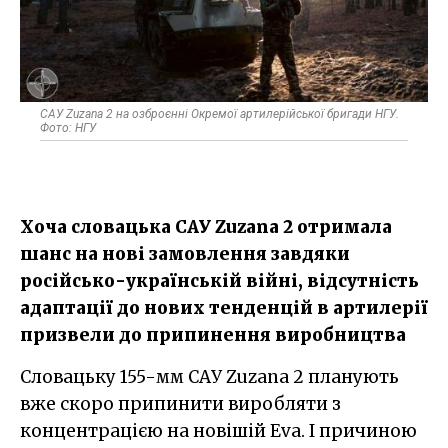
САУ Zuzana 2 на озброєнні Окремої артилерійської бригади НГУ.
Фото: НГУ
Хоча словацька САУ Zuzana 2 отримала
шанс на нові замовлення завдяки
російсько-українській війні, відсутність
адаптації до нових тенденцій в артилерії
призвели до припинення виробництва
Словацьку 155-мм САУ Zuzana 2 планують
вже скоро припинити виробляти з
концентрацією на новішій Eva. І причиною