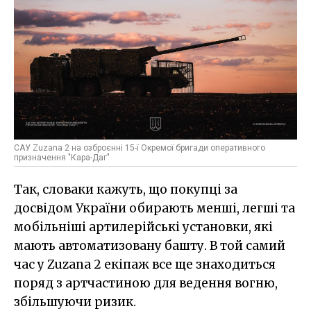
САУ Zuzana 2 на озброєнні 15-ї Окремої бригади оперативного
призначення "Кара-Даг"
Так, словаки кажуть, що покупці за
досвідом України обирають менші, легші та
мобільніші артилерійські установки, які
мають автоматизовану башту. В той самий
час у Zuzana 2 екіпаж все ще знаходиться
поряд з артчастиною для ведення вогню,
збільшуючи ризик.