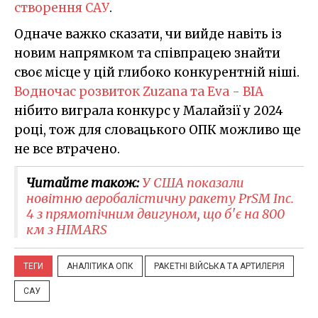
створення САУ
.
Одначе важко сказати, чи вийде навіть із
новим напрямком та співпрацею знайти
своє місце у цій глибоко конкурентній ніші.
Водночас розвиток Zuzana та Eva - BIA
нібито виграла конкурс у Малайзії у 2024
році, тож для словацького ОПК можливо ще
не все втрачено.
Читайте також:
У США показали
новітню аеробалістичну ракету PrSM Inc.
4 з прямотічним двигуном, що б'є на 800
км з HIMARS
ТЕГИ
АНАЛІТИКА ОПК
РАКЕТНІ ВІЙСЬКА ТА АРТИЛЕРІЯ
САУ