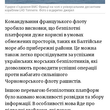
Ударне з'єднання ВМС Франції на чолі з універсальним десантним
кораблем LHD Tonnerre. Фото з відкритих джерел
Командування французького флоту
зробило висновки, що безпілотні
платформи дуже корисні в умовах
обмежених просторів, таких як Балтійське
море або прибережні райони. Це можна
також легко прослідкувати за успіхами
українських морських безпілотників, які
дозволяють проводити успішні операції
проти набагато сильнішого
Чорноморського флоту рашистів.
Іншою перевагою безпілотних платформ
було названо можливості розвідки та збору
інформації. В особливості мова йде про