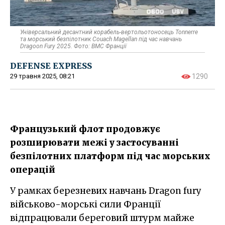
Універсальний десантний корабель-вертольотоносець Tonnerre
та морський безпілотник Couach Magellan під час навчань
Dragoon Fury 2025. Фото: ВМС Франції
DEFENSE EXPRESS
29 травня 2025, 08:21
1290
Французький флот продовжує
розширювати межі у застосуванні
безпілотних платформ під час морських
операцій
У рамках березневих навчань Dragon fury
військово-морські сили Франції
відпрацювали береговий штурм майже