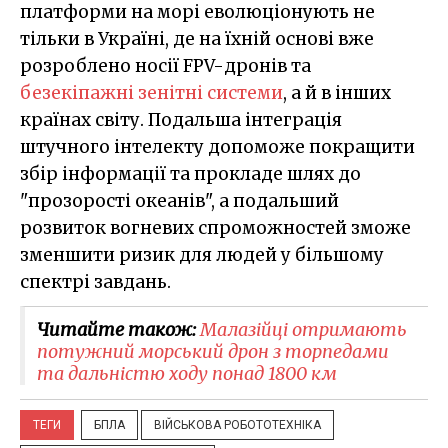
платформи на морі еволюціонують не
тільки в Україні, де на їхній основі вже
розроблено носії FPV-дронів та
безекіпажні з
енітні системи
, а й в інших
країнах світу. Подальша інтеграція
штучного інтелекту допоможе покращити
збір інформації та прокладе шлях до
"прозорості океанів", а подальший
розвиток вогневих спроможностей зможе
зменшити ризик для людей у більшому
спектрі завдань.
Читайте також:
Малазійці отримають
потужний морський дрон з торпедами
та дальністю ходу понад 1800 км
ТЕГИ
БПЛА
ВІЙСЬКОВА РОБОТОТЕХНІКА