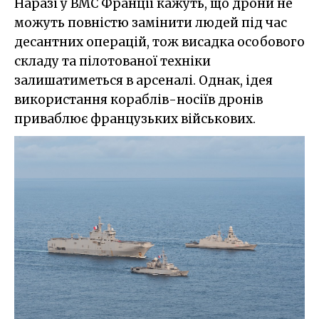
Наразі у ВМС Франції кажуть, що дрони не
можуть повністю замінити людей під час
десантних операцій, тож висадка особового
складу та пілотованої техніки
залишатиметься в арсеналі. Однак, ідея
використання кораблів-носіїв дронів
приваблює французьких військових.