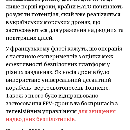
лише перші кроки, країни НАТО починають
розуміти потенціал, який вже реалізується
в українських морських дронах, що
застосовуються для ураження надводних та
повітряних цілей.
У французькому флоті кажуть, що операція
є частиною експериментів з оцінки меж
ефективності безпілотних платформ у
різних завданнях. Як носія дронів було
використано універсальний десантний
корабель-вертольотоносець Tonnerre.
Також з нього було відпрацьовано
застосовання FPV-дронів та боєприпасів з
телевізійним управлінням
для знищення
надводних безпілотників
.