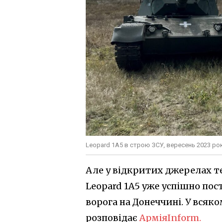
Leopard 1A5 в строю ЗСУ, вересень 2023 рок
Але у відкритих джерелах т
Leopard 1A5 уже успішно пост
ворога на Донеччині. У всяк
розповідає
АрміяInform.