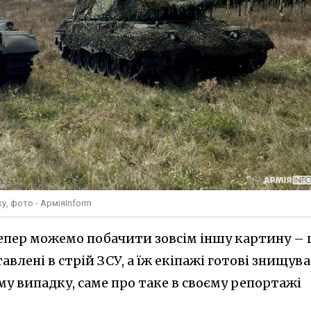
у, фото - АрміяInform
епер можемо побачити зовсім іншу картину –
авлені в стрій ЗСУ, а їж екіпажі готові знищув
ому випадку, саме про таке в своєму репортажі