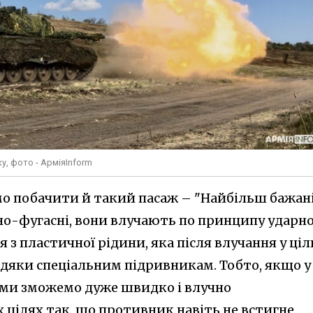
у, фото - АрміяInform
мо побачити й такий пасаж – "Найбільш бажан
но-фугасні, вони влучають по принципу ударн
я з пластичної рідини, яка після влучання у ціл
вдяки спеціальним підривникам. Тобто, якщо у
то ми зможемо дуже швидко і влучно
 цілях так, що противник навіть не встигне