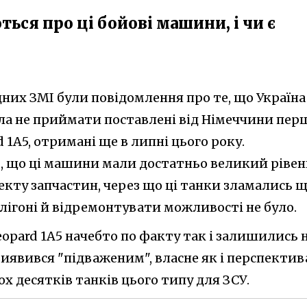
ься про ці бойові машини, і чи є
дних ЗМІ були повідомлення про те, що Україна
а не приймати поставлені від Німеччини пер
d 1A5, отримані ще в липні цього року.
, що ці машини мали достатньо великий рівен
екту запчастин, через що ці танки зламались щ
олігоні й відремонтувати можливості не було.
eopard 1A5 начебто по факту так і залишились 
 виявився "підваженим", власне як і перспектив
х десятків танків цього типу для ЗСУ.