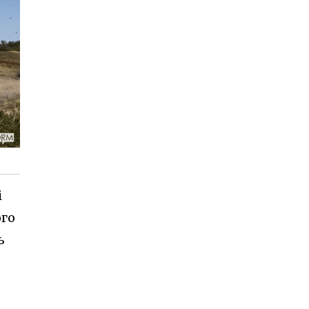
і
ого
ь