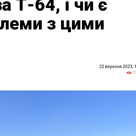
 Т-64, і чи є
блеми з цими
22 вересня 2023, 
1