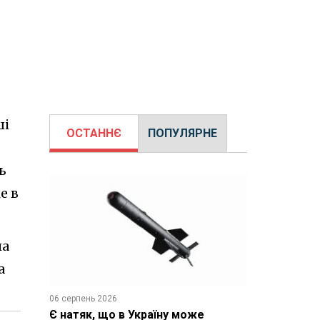
ші
ОСТАННЄ
ПОПУЛЯРНЕ
ь
е в
на
а
06 серпень 2026
Є натяк, що в Україну може