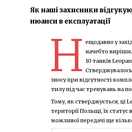
Як наші захисники відгукуют
нюанси в експлуатації
Н
ещодавно у захі
начебто вирішил
10 танків Leopar
Стверджувалось
зносу при відсутності компл
тилу під час тренувань на п
Тому, як стверджується, ці L
території Польщі, їх статус
можливої передачі ще кілько