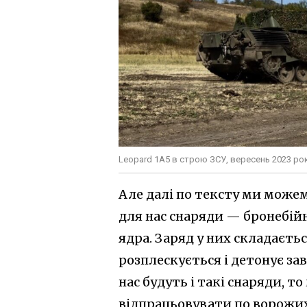
Leopard 1A5 в строю ЗСУ, вересень 2023 рок
Але далі по тексту ми може
для нас снаряди — бронебій
ядра. Заряд у них складаєтьс
розплескується і детонує за
нас будуть і такі снаряди, 
відпрацьовувати по ворожих