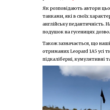
Як розповідають автори цьо
танками, які в своїх характ
англійську педантичність. 
подушок на гусеницях дозвол
Також зазначається, що наш
отриманих Leopard 1A5 усі т
підкаліберні, кумулятивні та