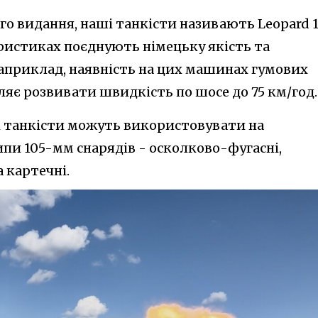
го видання, наші танкісти називають Leopard 
еристиках поєднують німецьку якість та
Наприклад, наявність на цих машинах гумових
яє розвивати швидкість по шосе до 75 км/год.
і танкісти можуть використовувати на
ипи 105-мм снарядів - осколково-фугасні,
 картечні.