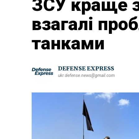
ЗСУ краще за
взагалі про
танками
DEFENSE EXPRESS
ukr.defense.news@gmail.com