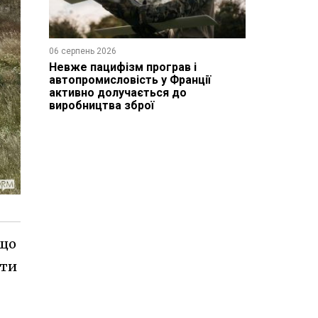
06 серпень 2026
Невже пацифізм програв і
автопромисловість у Франції
активно долучається до
виробництва зброї
 що
ати