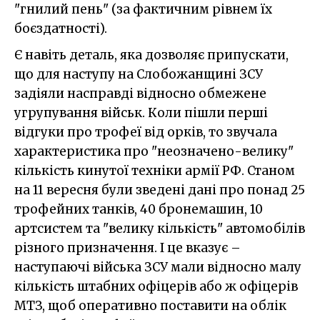
"гнилий пень" (за фактичним рівнем їх
боєздатності).
Є навіть деталь, яка дозволяє припускати,
що для наступу на Слобожанщині ЗСУ
задіяли насправді відносно обмежене
угрупування військ. Коли пішли перші
відгуки про трофеї від орків, то звучала
характеристика про "неозначено-велику"
кількість кинутої техніки армії РФ. Станом
на 11 вересня були зведені дані про понад 25
трофейних танків, 40 бронемашин, 10
артсистем та "велику кількість" автомобілів
різного призначення. І це вказує –
наступаючі війська ЗСУ мали відносно малу
кількість штабних офіцерів або ж офіцерів
МТЗ, щоб оперативно поставити на облік