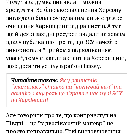
Чому така думка виникла – можна
зрозуміти. Бо близьке звільнення Херсону
виглядало більш очікуваним, аніж стрімке
очищення Харківщини від рашистів. А тут
ще й деякі західні ресурси видали не зовсім
вдалу публікацію про те, що ЗСУ начебто
використали "прийом з відволіканням
уваги", тому ставили акцент на Херсонщині,
щоб досягти успіху в районі Ізюму.
Читайте також:
Як у рашистів
"зламалась" ставка на "вогневий вал" та
авіацію, і яку роль це зіграло в наступі ЗСУ
на Харківщині
Але говорити про те, що контрнаступ на
Півдні – це "відволікаючий маневр", не
просто неправильно. Такі висловлювання