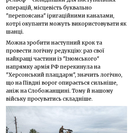
операцій, місцевість буквально
"перепоясана" іригаційними каналами,
котрі окупанти можуть використовувати як
шанці.
Можна зробити наступний крок та
провести логічну редукцію: раз свої
найкращі частини із "Ізюмського"
напрямку армія РФ перекинула на
"Херсонський плацдарм", значить логічно,
що на Півдні ворог опирається сильніше,
аніж на Слобожанщині. Тому й нашому
війську просуватись складніше.