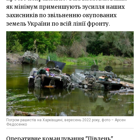
як мінімум применшують зусилля наших
захисників по звільненню окупованих
земель України по всій лінії фронту.
Погром рашистів на Харківщині, вересень 2022 року, фото – Арсен
Федосенко
Оперативне командування "Південь"