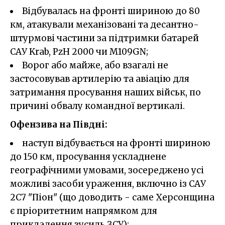
Відбувалась на фронті шириною до 80
км, атакували механізовані та десантно-
штурмові частини за підтримки батарей
САУ Krab, PzH 2000 чи M109GN;
Ворог або майже, або взагалі не
застосовував артилерію та авіацію для
затримання просування наших військ, по
причині обвалу командної вертикалі.
Офензива на Півдні:
наступ відбувається на фронті шириною
до 150 км, просування ускладнене
географічними умовами, зосереджено усі
можливі засоби ураження, включно із САУ
2С7 "Піон" (що доводить - саме Херсонщина
є пріоритетним напрямком для
прикладення зусиль ЗСУ);