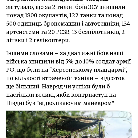
звітувало, що за 2 тижні боїв ЗСУ знищили
понад 1800 окупантів, 122 танки та понад
500 одиниць бронемашин і автотехніки, 134
артсистеми та 20 РСЗВ, 13 безпілотників, 2
літаки і 2 гелікоптери.
Іншими словами – за два тижні боїв наші
війська знищили від 5% до 10% солдат армії
РФ, що були на "Херсонському плацдармі",
по кількості втраченої техніки – відсоток
ще більший. Навряд чи успіхи були б
настільки великі, якби контрнаступ на
Півдні був "відволікаючим маневром".