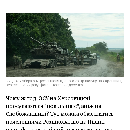
Бійці ЗСУ збирають трофеї після вдалого контрнаступу на Харківщині,
вересень 2022 року, фото – Арсен Федосенко
Чому ж тоді ЗСУ на Херсонщині
просуваються "повільніше", аніж на
Слобожанщині? Тут можна обмежитись
поясненнями Рєзнікова, що на Півдні
рельєф – складніший для наступальних