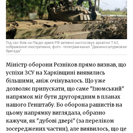
Під час боїв на Півдні армія РФ активно застосовує архаїічні Т-62,
зображення ілюстративне, фото - телеграм-канал "Диванно-штурмовая
бригада"
Міністр оборони Рєзніков прямо визнав, що
успіхи ЗСУ на Харківщині виявились
більшими, аніж очікувалось. Що уже
дозволяє припускати, що саме "Ізюмський"
напрямок міг бути другорядним в планах
нашого Генштабу. Бо оборона рашистів на
цьому напрямку виглядала, образно
кажучи, як "дубові двері" (за переліком
зосереджених частин), але виявилось, що це