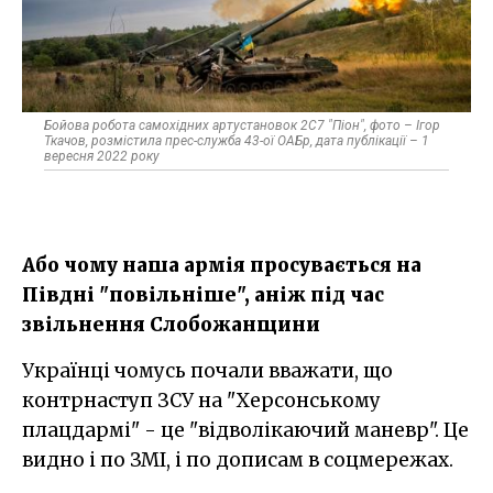
Бойова робота самохідних артустановок 2С7 "Піон", фото – Ігор
Ткачов, розмістила прес-служба 43-ої ОАБр, дата публікації – 1
вересня 2022 року
Або чому наша армія просувається на
Півдні "повільніше", аніж під час
звільнення Слобожанщини
Українці чомусь почали вважати, що
контрнаступ ЗСУ на "Херсонському
плацдармі" - це "відволікаючий маневр". Це
видно і по ЗМІ, і по дописам в соцмережах.