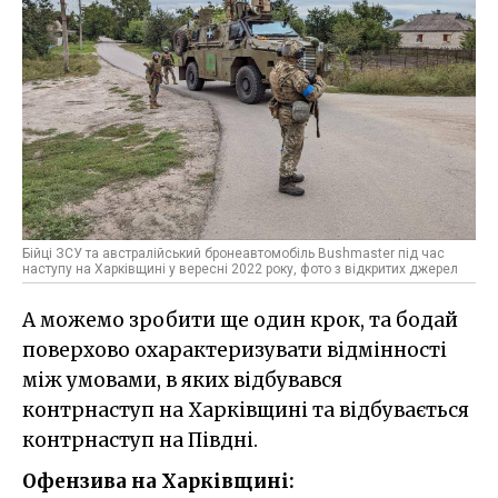
Бійці ЗСУ та австралійський бронеавтомобіль Bushmaster під час
наступу на Харківщині у вересні 2022 року, фото з відкритих джерел
А можемо зробити ще один крок, та бодай
поверхово охарактеризувати відмінності
між умовами, в яких відбувався
контрнаступ на Харківщині та відбувається
контрнаступ на Півдні.
Офензива на Харківщині: