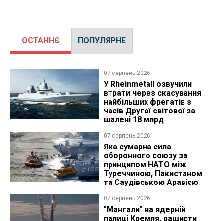
ОСТАННЄ
ПОПУЛЯРНЕ
07 серпень 2026
У Rheinmetall озвучили
втрати через скасування
найбільших фрегатів з
часів Другої світової за
шалені 18 млрд
07 серпень 2026
Яка сумарна сила
оборонного союзу за
принципом НАТО між
Туреччиною, Пакистаном
та Саудівською Аравією
07 серпень 2026
"Мангали" на ядерній
палиці Кремля, рашисти