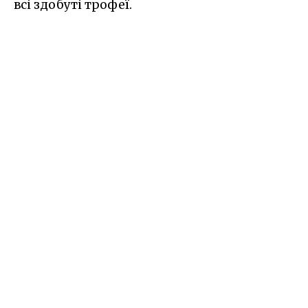
всі здобуті трофеї.