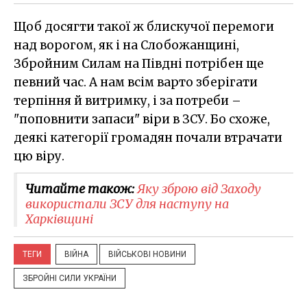
Щоб досягти такої ж блискучої перемоги
над ворогом, як і на Слобожанщині,
Збройним Силам на Півдні потрібен ще
певний час. А нам всім варто зберігати
терпіння й витримку, і за потреби –
"поповнити запаси" віри в ЗСУ. Бо схоже,
деякі категорії громадян почали втрачати
цю віру.
Читайте також:
Яку зброю від Заходу
використали ЗСУ для наступу на
Харківщині
ТЕГИ
ВІЙНА
ВІЙСЬКОВІ НОВИНИ
ЗБРОЙНІ СИЛИ УКРАЇНИ