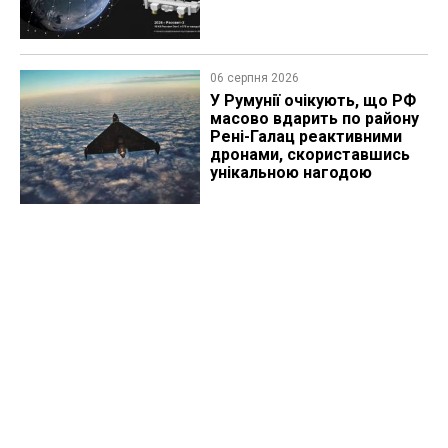
06 серпня 2026
У Румунії очікують, що РФ
масово вдарить по району
Рені-Галац реактивними
дронами, скориставшись
унікальною нагодою