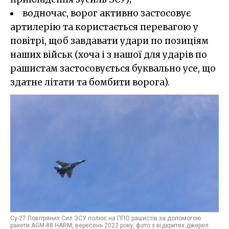
водночас, ворог активно застосовує
артилерію та користається перевагою у
повітрі, щоб завдавати удари по позиціям
наших військ (хоча і з нашої для ударів по
рашистам застосовується буквально усе, що
здатне літати та бомбити ворога).
Су-27 Повітряних Сил ЗСУ полює на ППО рашистів за допомогою
ракети AGM-88 HARM, вересень 2022 року, фото з відкритих джерел