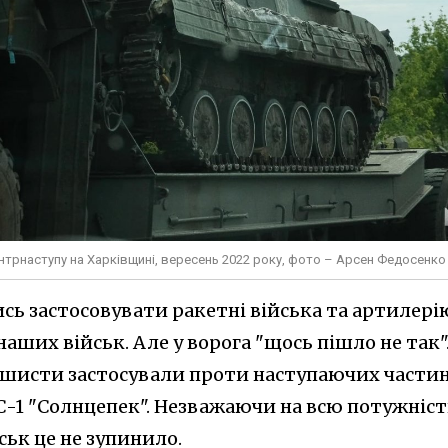
онтрнаступу на Харківщині, вересень 2022 року, фото – Арсен Федосенко
сь застосовувати ракетні війська та артилері
ших військ. Але у ворога "щось пішло не так"
ашисти застосували проти наступаючих части
С-1 "Солнцепек". Незважаючи на всю потужніст
ьк це не зупинило.