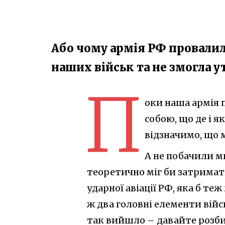
Або чому армія РФ провалил
наших військ та не змогла
П
оки наша армія 
собою, що де і 
відзначимо, що м
А не побачили ми
теоретично міг би затримати
ударної авіації РФ, яка б те
ж два головні елементи війс
так вийшло – давайте розб