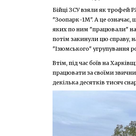
Бійці ЗСУ взяли як трофей 
"Зоопарк-1М". А це означає, 
яких по ним "працювали" наш
потім закинули цю справу, н
"Ізюмського" угрупування ро
Втім, під час боїв на Харкі
працювати за своїми звични
декілька десятків тисяч снар