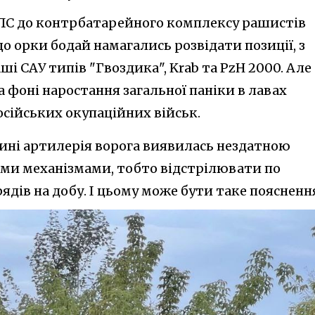
РЛС до контрбатарейного комплексу рашистів
що орки бодай намагались розвідати позиції, з
і САУ типів "Гвоздика", Krab та PzH 2000. Але
а фоні наростання загальної паніки в лавах
сійських окупаційних військ.
вщині артилерія ворога виявилась нездатною
ми механізмами, тобто відстрілювати по
ядів на добу. І цьому може бути таке поясненн