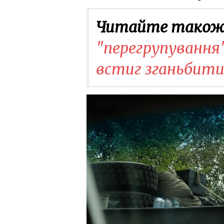
Читайте також
"перегрупування"
встиг зганьбити