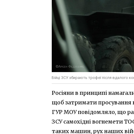
Бійці ЗСУ збирають трофеї після вдалого к
Росіяни в принципі намагали
щоб затримати просування на
ГУР МОУ повідомляло, що р
ЗСУ самохідні вогнемети ТО
таких машин, рух наших війс