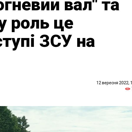
огневий вал" та
ку роль це
ступі ЗСУ на
12 вересня 2022, 