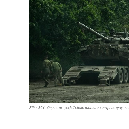
Бійці ЗСУ збирають трофеї після вдалого контрнаступу на