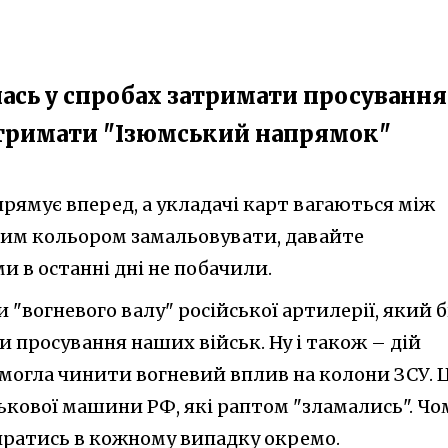
ась у спробах затримати просування
 утримати "Ізюмський напрямок"
прямує вперед, а укладачі карт вагаються між
яким кольором замальовувати, давайте
и в останні дні не побачили.
 "вогневого валу" російської артилерії, який 
 просування наших військ. Ну і також – дій
ж могла чинити вогневий вплив на колони ЗСУ. 
ькової машини РФ, які раптом "зламались". Чо
иратись в кожному випадку окремо.