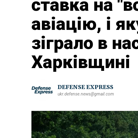
ставка на "в
авіацію, і я
зіграло в на
Харківщині
DEFENSE EXPRESS
ukr.defense.news@gmail.com