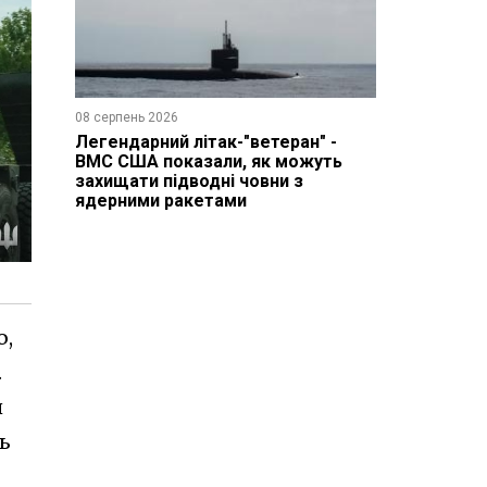
08 серпень 2026
Легендарний літак-"ветеран" -
ВМС США показали, як можуть
захищати підводні човни з
ядерними ракетами
ю,
.
н
ь