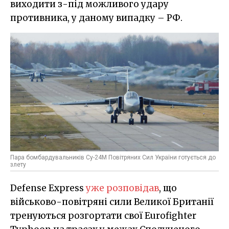
виходити з-під можливого удару
противника, у даному випадку – РФ.
Пара бомбардувальників Су-24М Повітряних Сил України готується до
злету
Defense Express
уже розповідав
, що
військово-повітряні сили Великої Британії
тренуються розгортати свої Eurofighter