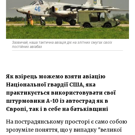
Зазвичай, наша тактична авіація діє на злітних смугах своїх
постійних авіабаз
Як взірець можемо взяти авіацію
Національної гвардії США, яка
практикується використовувати свої
штурмовики А-10 із автострад як в
Європі, так і в себе на батьківщині
На пострадянському просторі є само собою
зрозуміле поняття, що у випадку "великої