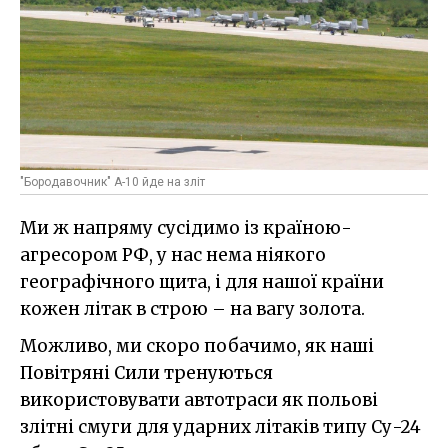
"Бородавочник" А-10 йде на зліт
Ми ж напряму сусідимо із країною-
агресором РФ, у нас нема ніякого
географічного щита, і для нашої країни
кожен літак в строю – на вагу золота.
Можливо, ми скоро побачимо, як наші
Повітряні Сили тренуються
використовувати автотраси як польові
злітні смуги для ударних літаків типу Су-24