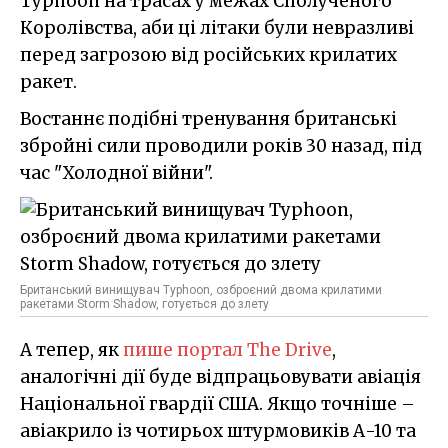
Typhoon на трасах у межах Сполученого
Королівства, аби ці літаки були невразливі
перед загрозою від російських крилатих
ракет.
Востаннє подібні тренування британські
збройні сили проводили років 30 назад, під
час "Холодної війни".
Британський винищувач Typhoon, озброєний двома крилатими
ракетами Storm Shadow, готується до злету
А тепер, як
пише портал The Drive
,
аналогічні дії буде відпрацьовувати авіація
Національної гвардії США. Якщо точніше –
авіакрило із чотирьох штурмовиків А-10 та