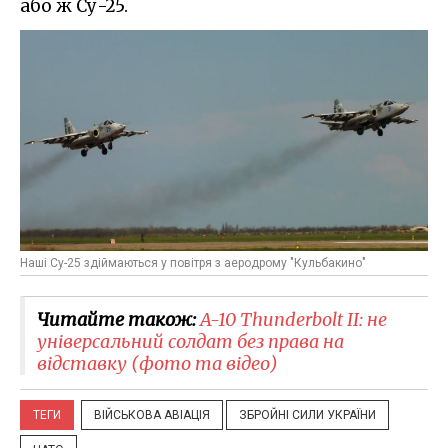
або ж Су-25.
Наші Су-25 здіймаються у повітря з аеродрому "Кульбакино"
Читайте також:
​A-10 Thunderbolt II: не
універсальний солдат без права на
відставку (фото та відео)
ТЕГИ
ВІЙСЬКОВА АВІАЦІЯ
ЗБРОЙНІ СИЛИ УКРАЇНИ