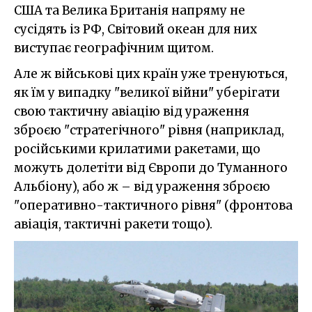
США та Велика Британія напряму не
сусідять із РФ, Світовий океан для них
виступає географічним щитом.
Але ж військові цих країн уже тренуються,
як їм у випадку "великої війни" уберігати
свою тактичну авіацію від ураження
зброєю "стратегічного" рівня (наприклад,
російськими крилатими ракетами, що
можуть долетіти від Європи до Туманного
Альбіону), або ж – від ураження зброєю
"оперативно-тактичного рівня" (фронтова
авіація, тактичні ракети тощо).