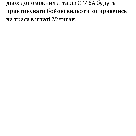
двох допоміжних літаків C-146A будуть
практикувати бойові вильоти, опираючись
на трасу в штаті Мічиган.