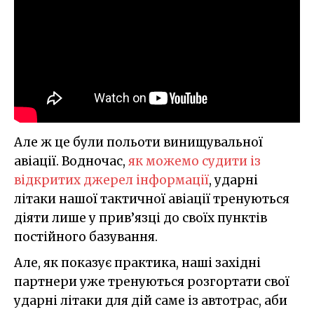
Але ж це були польоти винищувальної
авіації. Водночас,
як можемо судити із
відкритих джерел інформації
, ударні
літаки нашої тактичної авіації тренуються
діяти лише у прив’язці до своїх пунктів
постійного базування.
Але, як показує практика, наші західні
партнери уже тренуються розгортати свої
ударні літаки для дій саме із автотрас, аби