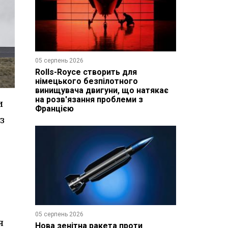
05 серпень 2026
Rolls-Royce створить для
німецького безпілотного
винищувача двигуни, що натякає
на розв'язання проблеми з
и
Францією
з
05 серпень 2026
я
Нова зенітна ракета проти