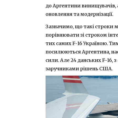
до Аргентини винищувачів, 
оновлення та модернізації.
Зазначимо, що такі строки м
порівнювати зі строком інте
тих самих F-16 Україною. Ти
посилюються Аргентина, нас
сили. Але 24 данських F-16, з
заручниками рішень США.