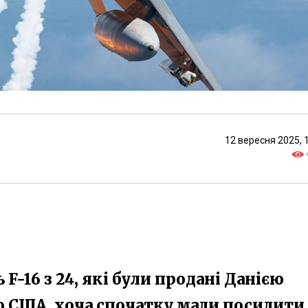
12 вересня 2025, 
 F-16 з 24, які були продані Данією
ю США, хоча спочатку мали посилити