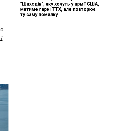
"Шахедів", яку хочуть у армії США,
матиме гарні ТТХ, але повторює
ту саму помилку
що
ї