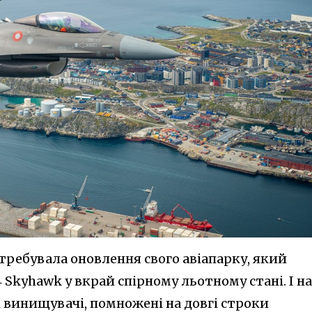
требувала оновлення свого авіапарку, який
 Skyhawk у вкрай спірному льотному стані. І на
ні винищувачі, помножені на довгі строки