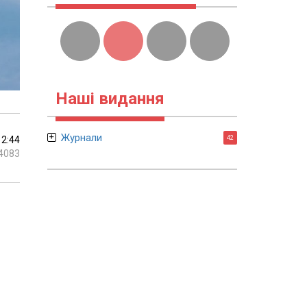
Наші видання
Журнали
12:44
42
4083