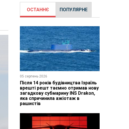
ОСТАННЄ
ПОПУЛЯРНЕ
05 серпень 2026
Після 14 років будівництва Ізраїль
врешті решт таємно отримав нову
загадкову субмарину INS Drakon,
яка спричинила ажіотаж в
рашистів