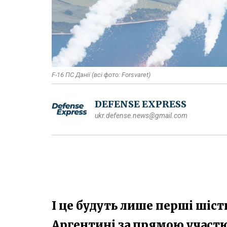
F-16 ПС Данії (всі фото: Forsvaret)
DEFENSE EXPRESS
ukr.defense.news@gmail.com
І це будуть лише перші шість
Аргентині за прямою участ