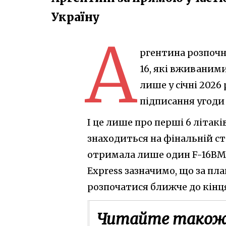
Україну
А
ргентина розпочне
16, які вживаними
лише у січні 2026 
підписання угоди 
І це лише про перші 6 літакі
знаходиться на фінальній ст
отримала лише один F-16BM B
Express зазначимо, що за пла
розпочатися ближче до кінця
Читайте також