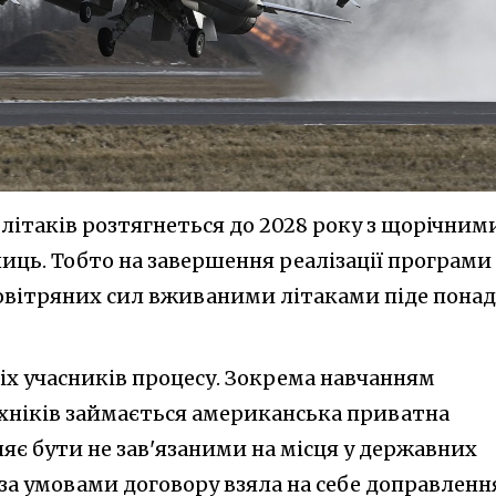
 літаків розтягнеться до 2028 року з щорічним
ць. Тобто на завершення реалізації програми 
овітряних сил вживаними літаками піде понад
сіх учасників процесу. Зокрема навчанням
ехніків займається американська приватна
ляє бути не зав'язаними на місця у державних
 за умовами договору взяла на себе доправленн