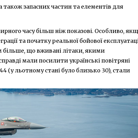
а також запасних частин та елементів для
ирного часу більш ніж показові. Особливо, як
грації та початку реальної бойової експлуатаці
м більше, що вживані літаки, якими
правді мали посилити українські повітряні
 44 (у льотному стані було близько 30), стали