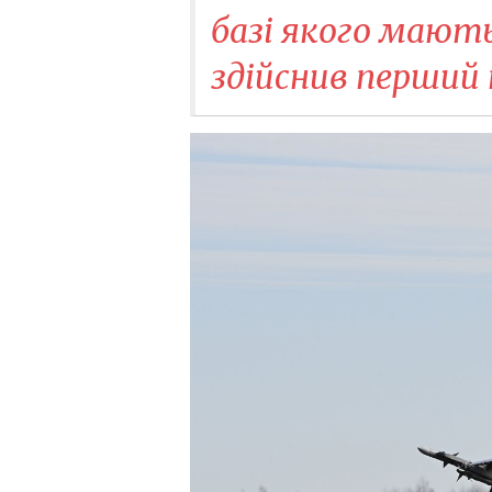
базі якого мають
здійснив перший