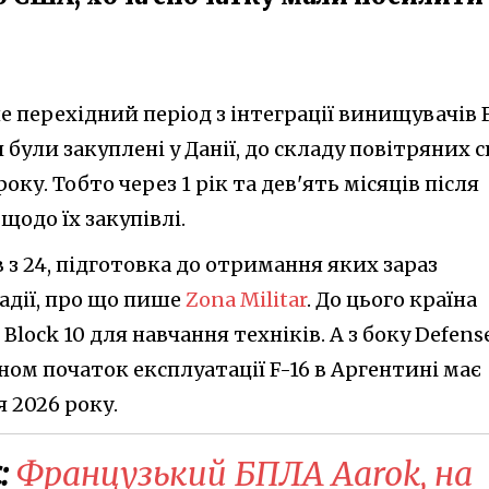
 перехідний період з інтеграції винищувачів 
 були закуплені у Данії, до складу повітряних 
року. Тобто через 1 рік та дев'ять місяців після
щодо їх закупівлі.
в з 24, підготовка до отримання яких зараз
адії, про що пише
Zona Militar
. До цього країна
lock 10 для навчання техніків. А з боку Defens
ном початок експлуатації F-16 в Аргентині має
 2026 року.
:
Французький БПЛА Aarok, на