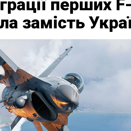
грації перших F-
ла замість Укра