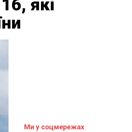
16, які
їни
Ми у соцмережах