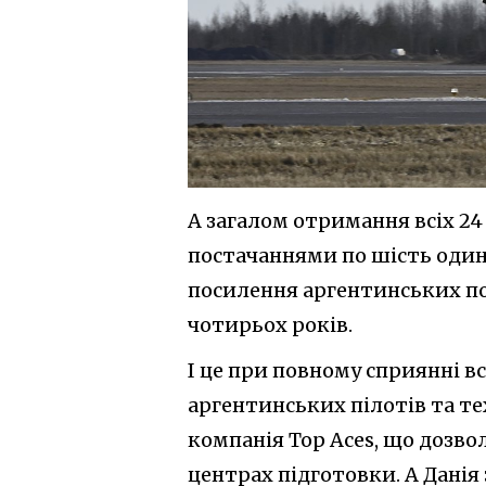
А загалом отримання всіх 24
постачаннями по шість одини
посилення аргентинських п
чотирьох років.
І це при повному сприянні в
аргентинських пілотів та т
компанія Top Aces, що дозво
центрах підготовки. А Данія