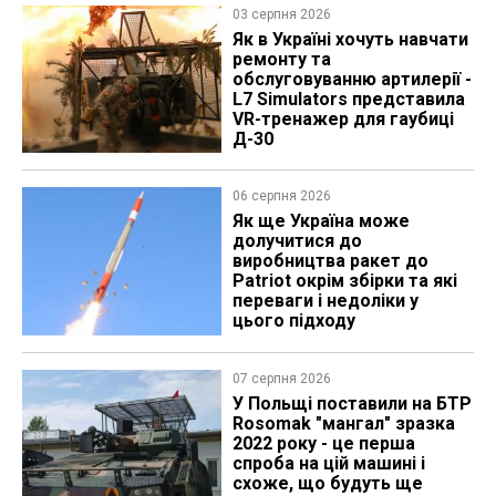
03 серпня 2026
Як в Україні хочуть навчати
ремонту та
обслуговуванню артилерії -
L7 Simulators представила
VR-тренажер для гаубиці
Д-30
06 серпня 2026
Як ще Україна може
долучитися до
виробництва ракет до
Patriot окрім збірки та які
переваги і недоліки у
цього підходу
07 серпня 2026
У Польщі поставили на БТР
Rosomak "мангал" зразка
2022 року - це перша
спроба на цій машині і
схоже, що будуть ще