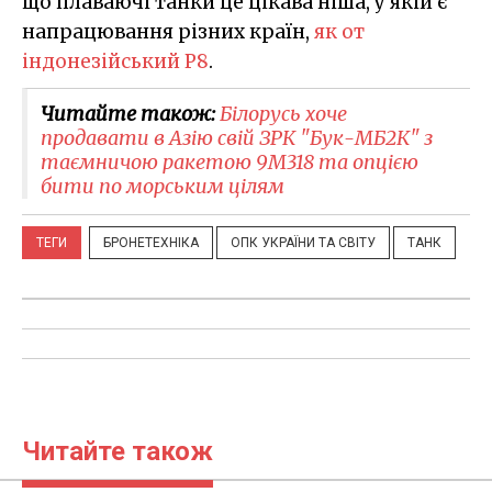
що плаваючі танки це цікава ніша, у якій є
напрацювання різних країн,
як от
індонезійський P8
.
Читайте також:
Білорусь хоче
продавати в Азію свій ЗРК "Бук-МБ2К" з
таємничою ракетою 9М318 та опцією
бити по морським цілям
ТЕГИ
БРОНЕТЕХНІКА
ОПК УКРАЇНИ ТА СВІТУ
ТАНК
Читайте також