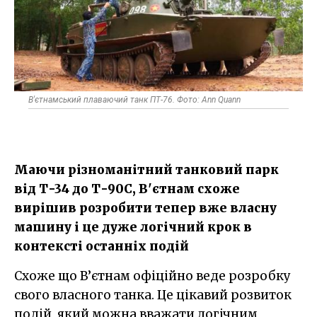
В'єтнамський плаваючий танк ПТ-76. Фото: Ann Quann
Маючи різноманітний танковий парк
від Т-34 до Т-90С, В'єтнам схоже
вирішив розробити тепер вже власну
машину і це дуже логічний крок в
контексті останніх подій
Схоже що В’єтнам офіційно веде розробку
свого власного танка. Це цікавий розвиток
подій, який можна вважати логічним