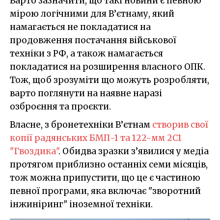
Варто зазначити, що такі новини є певною
мірою логічними для В’єтнаму, який
намагається не покладатися на
продовження постачання військової
техніки з РФ, а також намагається
покладатися на розширення власного ОПК.
Тож, щоб зрозуміти що можуть розробляти,
варто поглянути на наявне наразі
озброєння та проєкти.
Власне, з бронетехніки В’єтнам
створив свої
копії радянських БМП-1 та 122-мм 2С1
"Гвоздика"
. Обидва зразки з’явилися у медіа
протягом приблизно останніх семи місяців,
тож можна припустити, що це є частиною
певної програми, яка включає "зворотний
інжиніринг" іноземної техніки.