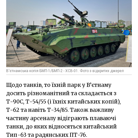
В'єтнамська копія БМП-1/БМП-2 - XCB-01. Фото з відкритих джерел
Щодо танків, то їхній парк у В’єтнаму
досить різноманітний та складається з
Т-90C, Т-54/55 (і їхніх китайських копій),
Т-62 та навіть Т-34/85. Також важливу
частину арсеналу відіграють плаваючі
танки, до яких відносяться китайський
Тип-63 та радянських ПТ-76.