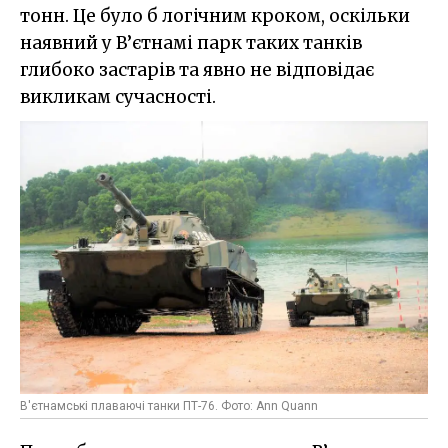
тонн. Це було б логічним кроком, оскільки
наявний у В’єтнамі парк таких танків
глибоко застарів та явно не відповідає
викликам сучасності.
В'єтнамські плаваючі танки ПТ-76. Фото: Ann Quann