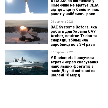
ATACMS за ліцензією у
Німеччині не врятує США
від дефіциту балістичних
ракет у найближчі роки
08 серпень 2026
BAE Systems Bofors, яка
робить для України САУ
Archer, зенітки Tridon та
снаряди, збільшила
виробництво у 3-4 рази
07 серпень 2026
У Rheinmetall озвучили
втрати через скасування
найбільших фрегатів з
часів Другої світової за
шалені 18 млрд