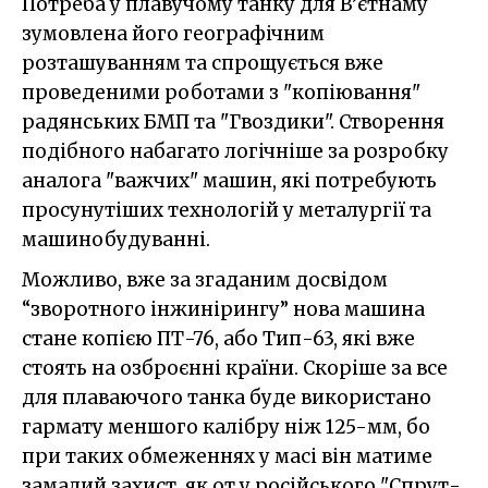
Потреба у плавучому танку для В’єтнаму
зумовлена його географічним
розташуванням та спрощується вже
проведеними роботами з "копіювання"
радянських БМП та "Гвоздики". Створення
подібного набагато логічніше за розробку
аналога "важчих" машин, які потребують
просунутіших технологій у металургії та
машинобудуванні.
Можливо, вже за згаданим досвідом
“зворотного інжинірингу” нова машина
стане копією ПТ-76, або Тип-63, які вже
стоять на озброєнні країни. Скоріше за все
для плаваючого танка буде використано
гармату меншого калібру ніж 125-мм, бо
при таких обмеженнях у масі він матиме
замалий захист, як от у російського "Спрут-