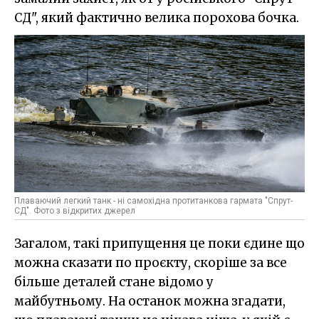
СД", який фактично велика порохова бочка.
Плаваючий легкий танк - ні самохідна протитанкова гармата "Спрут-
СД". Фото з відкритих джерел
Загалом, такі припущення це поки єдине що
можна сказати по проєкту, скоріше за все
більше деталей стане відомо у
майбутньому. На останок можна згадати,