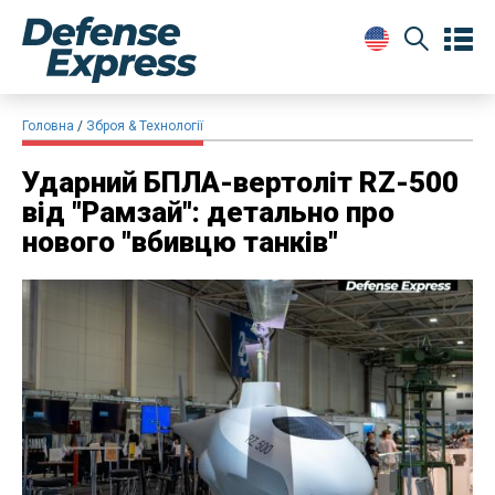
Головна
Зброя & Технології
​Ударний БПЛА-вертоліт RZ-500
від "Рамзай": детально про
нового "вбивцю танків"