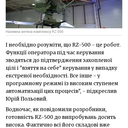
Наземна антена комплексу RZ-500
І необхідно розуміти, що RZ-500 - це робот.
Функції оператора під час керування
зводяться до підтвердження захопленої
цілі і "взяття на себе" керування у випадку
екстреної необхідності. Все інше - у
програмному режимі із високим ступенем
автоматизації цих процесів", - підкреслив
Юрій Польовий.
Водночас, як повідомили розробники,
готовність RZ-500 до випробувань досить
висока. Фактично всі його складові вже