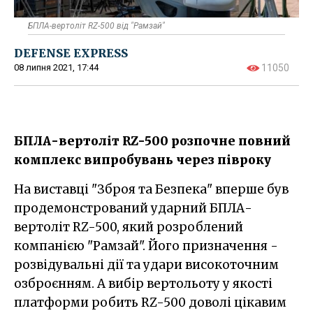
БПЛА-вертоліт RZ-500 від "Рамзай"
DEFENSE EXPRESS
08 липня 2021, 17:44
11050
БПЛА-вертоліт RZ-500 розпочне повний
комплекс випробувань через півроку
На виставці "Зброя та Безпека" вперше був
продемонстрований ударний БПЛА-
вертоліт RZ-500, який розроблений
компанією "Рамзай". Його призначення -
розвідувальні дії та удари високоточним
озброєнням. А вибір вертольоту у якості
платформи робить RZ-500 доволі цікавим