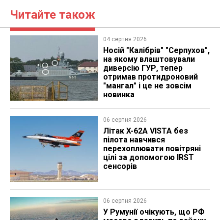
Читайте також
04 серпня 2026
Носій "Калібрів" "Серпухов",
на якому влаштовували
диверсію ГУР, тепер
отримав протидроновий
"мангал" і це не зовсім
новинка
06 серпня 2026
Літак X-62A VISTA без
пілота навчився
перехоплювати повітряні
цілі за допомогою IRST
сенсорів
06 серпня 2026
У Румунії очікують, що РФ