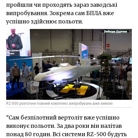
пройшли чи проходять зараз заводські
випробування. Зокрема сам БПЛА вже
успішно здійснює польоти.
RZ-500 розпочне повний комлпекс випробувань вже зимою
"Сам безпілотний вертоліт вже успішно
виконує польоти. За два роки він налітав
понад 80 годин. Всі системи RZ-500 будуть