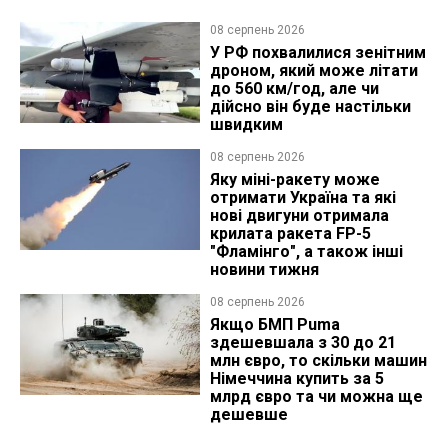
08 серпень 2026
У РФ похвалилися зенітним
дроном, який може літати
до 560 км/год, але чи
дійсно він буде настільки
швидким
08 серпень 2026
Яку міні-ракету може
отримати Україна та які
нові двигуни отримала
крилата ракета FP-5
"Фламінго", а також інші
новини тижня
08 серпень 2026
Якщо БМП Puma
здешевшала з 30 до 21
млн євро, то скільки машин
Німеччина купить за 5
млрд євро та чи можна ще
дешевше