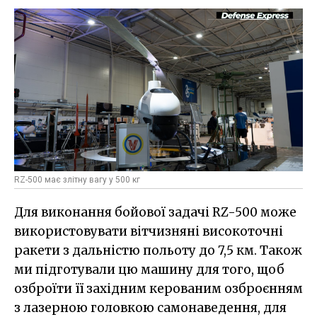
RZ-500 має злітну вагу у 500 кг
Для виконання бойової задачі RZ-500 може
використовувати вітчизняні високоточні
ракети з дальністю польоту до 7,5 км. Також
ми підготували цю машину для того, щоб
озброїти її західним керованим озброєнням
з лазерною головкою самонаведення, для