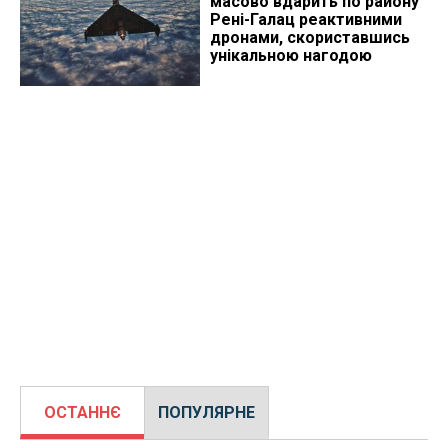
масово вдарить по району
Рені-Галац реактивними
дронами, скориставшись
унікальною нагодою
ОСТАННЄ
ПОПУЛЯРНЕ