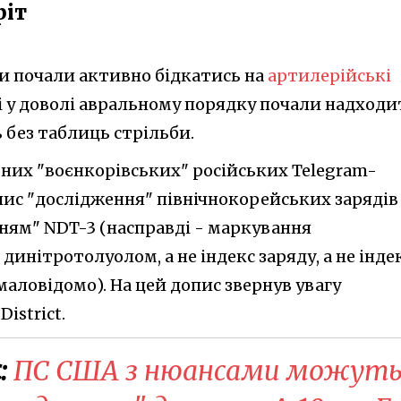
ріт
ки почали активно бідкатись на
артилерійські
кі у доволі авральному порядку почали надход
ь без таблиць стрільби.
ьних "воєнкорівських" російських Telegram-
пис "дослідження" північнокорейських зарядів
нням" NDT-3 (насправді - маркування
динітротолуолом, а не індекс заряду, а не інде
 маловідомо). На цей допис звернув увагу
istrict.
:
ПС США з нюансами можут