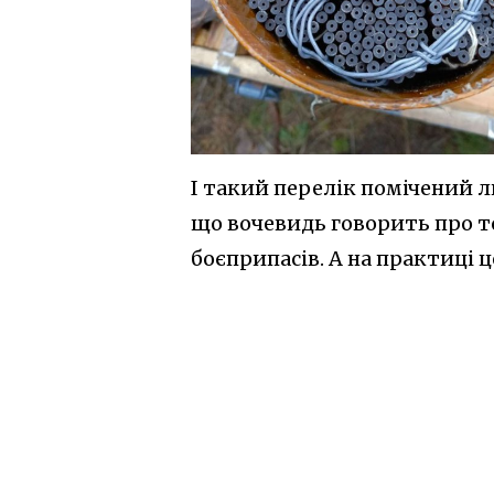
І такий перелік помічений ли
що вочевидь говорить про 
боєприпасів. А на практиці ц