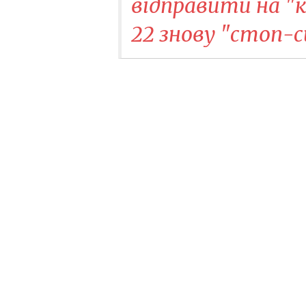
відправити на "к
22 знову "стоп-с