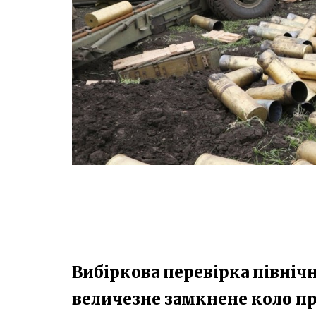
Вибіркова перевірка півні
величезне замкнене коло пр