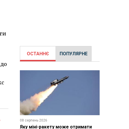
ити
ОСТАННЄ
ПОПУЛЯРНЕ
 до
кс
ь
08 серпень 2026
Яку міні-ракету може отримати