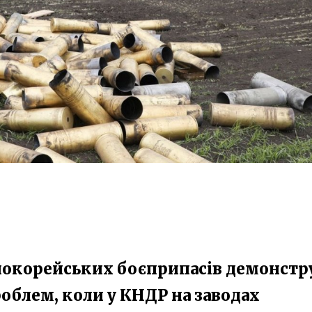
чнокорейських боєприпасів демонстр
облем, коли у КНДР на заводах