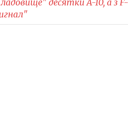
ладовище" десятки A-10, а з F
игнал"