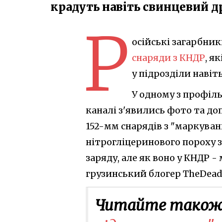
крадуть навіть свинцевий д
Р
осійські загарбни
снаряди з КНДР
, я
у підрозділи навіт
У одному з профіл
каналі з'явились фото та до
152-мм снарядів з "маркува
нітрогліцеринового пороху з 
заряду, але як воно у КНДР -
грузинський блогер TheDeadD
Читайте також