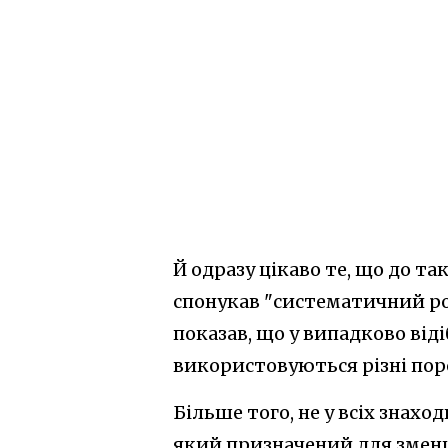
Й одразу цікаво те, що до т
спонукав "систематичний роз
показав, що у випадково ві
використовуються різні поро
Більше того, не у всіх знах
який призначений для зменш