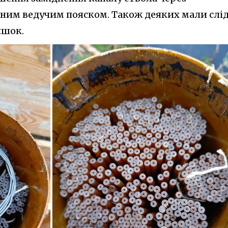
дним ведучим пояском. Також деяких мали слі
ишок.