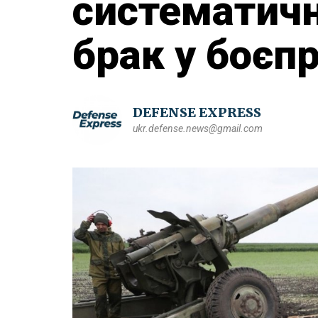
систематич
брак у боєп
DEFENSE EXPRESS
ukr.defense.news@gmail.com