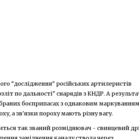
акого "дослідження" російських артилеристів
літ по дальності" снарядів з КНДР. А результа
дібраних боєприпасах з однаковим маркування
ху, а зв'язки пороху мають різну вагу.
одиться так званий розміднювач - свинцевий дрі
ення заміднення каналу ствола через