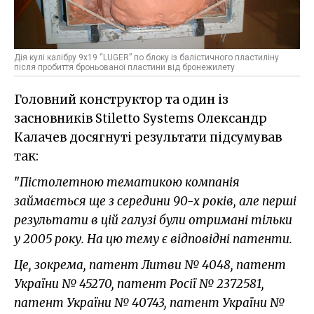
Дія кулі калібру 9х19 “LUGER” по блоку із балістичного пластиліну
після пробиття броньованої пластини від бронежилету
Головний конструктор та один із
засновників Stiletto Systems Олександр
Калачев досягнуті результати підсумував
так:
"
Пістолетною тематикою компанія
займається ще з середини 90-х років, але перші
результати в цій галузі були отримані тільки
у 2005 року. На цю тему є відповідні патенти.
Це, зокрема, патент Литви № 4048, патент
України № 45270, патент Росії № 2372581,
патент України № 40743, патент України №