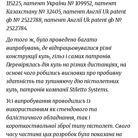
115225, патент України № 109952, патент
Казахстану № 32405, патент Англії Uk patent
gb № 2522788, патент Англії Uk patent gb №
2522784.
До того ж, було проведено багато
випробувань, де відпрацьовувалися різні
конструкції куль, гільз і самих патронів.
Перевірялась дія куль на різних дистанціях, на
основі чого робились висновки про пробивну
здатність та зупиняючу дію пістолетних
куль, патронів компанії Stiletto Systems.
Усі випробування проводились із
використанням як стендового та
балістичного обладнання, так і
короткоствольної зброї типу пістолет. Свого
часу частина цих розробок була показана на