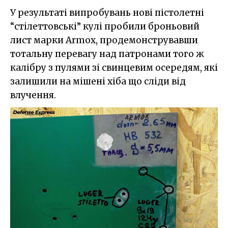
У результаті випробувань нові пістолетні
“стілеттовські” кулі пробили броньовий
лист марки Armox, продемонструвавши
тотальну перевагу над патронами того ж
калібру з пулями зі свинцевим осередям, які
залишили на мішені хіба що сліди від
влучення.