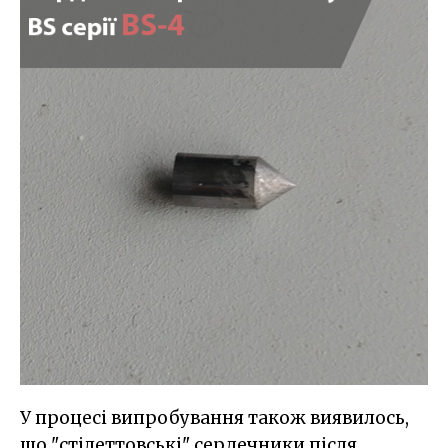
У процесі випробування також виявилось,
що "стілеттовські" сердечники після