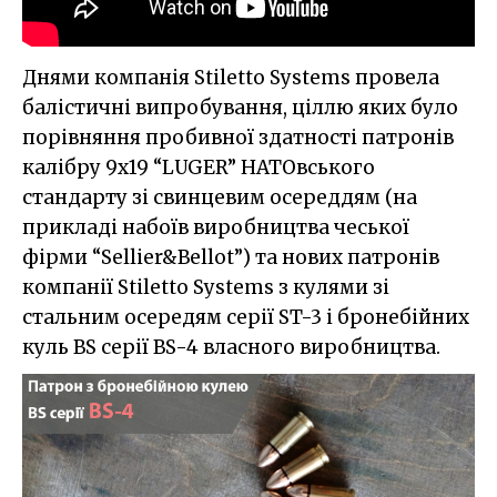
Днями компанія Stiletto Systems провела
балістичні випробування, ціллю яких було
порівняння пробивної здатності патронів
калібру 9x19 “LUGER” НАТОвського
стандарту зі свинцевим осереддям (на
прикладі набоїв виробництва чеської
фірми “Sellier&Bellot”) та нових патронів
компанії Stiletto Systems з кулями зі
стальним осередям серії ST-3 і бронебійних
куль BS серії BS-4 власного виробництва.