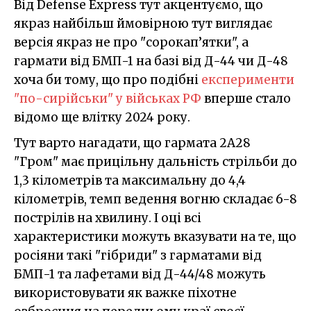
Від Defense Express тут акцентуємо, що
якраз найбільш ймовірною тут виглядає
версія якраз не про "сорокап’ятки", а
гармати від БМП-1 на базі від Д-44 чи Д-48
хоча би тому, що про подібні
експерименти
"по-сирійськи" у військах РФ
вперше стало
відомо ще влітку 2024 року.
Тут варто нагадати, що гармата 2А28
"Гром" має прицільну дальність стрільби до
1,3 кілометрів та максимальну до 4,4
кілометрів, темп ведення вогню складає 6-8
пострілів на хвилину. І оці всі
характеристики можуть вказувати на те, що
росіяни такі "гібриди" з гарматами від
БМП-1 та лафетами від Д-44/48 можуть
використовувати як важке піхотне