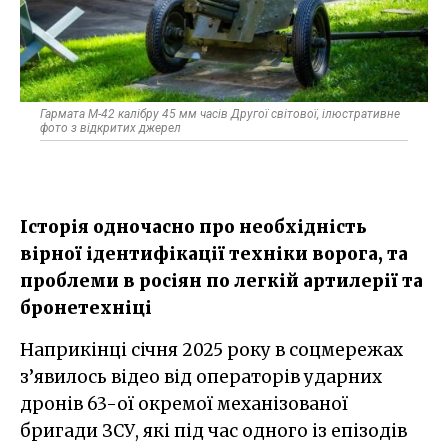
Гармата М-42 калібру 45 мм часів Другої світової, ілюстративне
фото з відкритих джерел
Історія одночасно про необхідність
вірної ідентифікації техніки ворога, та
проблеми в росіян по легкій артилерії та
бронетехніці
Наприкінці січня 2025 року в соцмережах
з’явилось відео від операторів ударних
дронів 63-ої окремої механізованої
бригади ЗСУ, які під час одного із епізодів