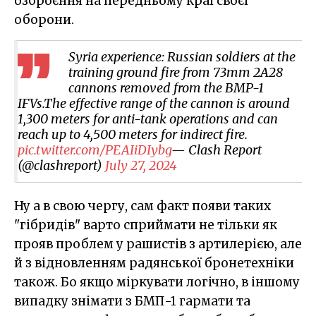
озброєння на передньому краї своєї
оборони.
Syria experience: Russian soldiers at the
training ground fire from 73mm 2A28
cannons removed from the BMP-1
IFVs.The effective range of the cannon is around
1,300 meters for anti-tank operations and can
reach up to 4,500 meters for indirect fire.
pic.twitter.com/PEAIiDIybg
— Clash Report
(@clashreport)
July 27, 2024
Ну а в свою чергу, сам факт появи таких
"гібридів" варто сприймати не тільки як
прояв проблем у рашистів з артилерією, але
й з відновленням радянської бронетехніки
також. Бо якщо міркувати логічно, в іншому
випадку знімати з БМП-1 гармати та