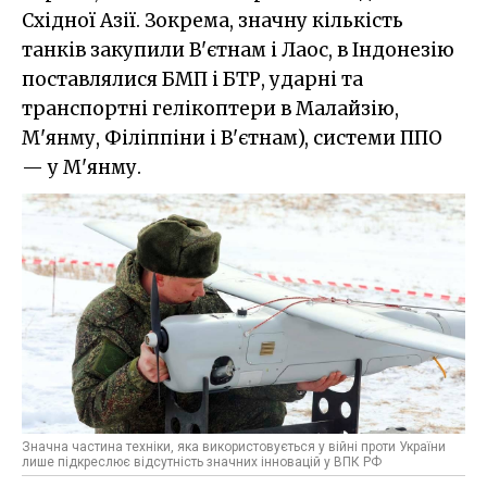
Східної Азії. Зокрема, значну кількість
танків закупили В'єтнам і Лаос, в Індонезію
поставлялися БМП і БТР, ударні та
транспортні гелікоптери в Малайзію,
М'янму, Філіппіни і В'єтнам), системи ППО
— у М'янму.
Значна частина техніки, яка використовується у війні проти України
лише підкреслює відсутність значних інновацій у ВПК РФ