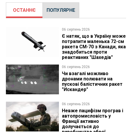
ОСТАННЄ
ПОПУЛЯРНЕ
06 серпень 2026
Є натяк, що в Україну може
потрапити маленька 72-см
ракета CM-70 з Канади, яка
знадобиться проти
реактивних "Шахедів"
06 серпень 2026
Чи взагалі можливо
дронами полювати на
пускові балістичних ракет
"Искандер"
06 серпень 2026
Невже пацифізм програв і
автопромисловість у
Франції активно
долучається до
виробництва зброї