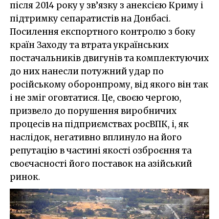
після 2014 року у зв’язку з анексією Криму і
підтримку сепаратистів на Донбасі.
Посилення експортного контролю з боку
країн Заходу та втрата українських
постачальників двигунів та комплектуючих
до них нанесли потужний удар по
російському оборонпрому, від якого він так
і не зміг оговтатися. Це, своєю чергою,
призвело до порушення виробничих
процесів на підприємствах росВПК, і, як
наслідок, негативно вплинуло на його
репутацію в частині якості озброєння та
своєчасності його поставок на азійський
ринок.