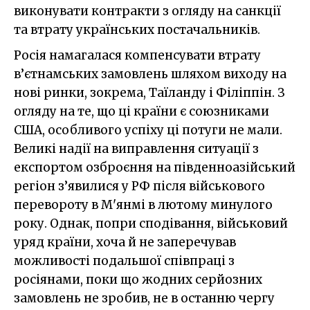
виконувати контракти з огляду на санкції
та втрату українських постачальників.
Росія намагалася компенсувати втрату
в’єтнамських замовлень шляхом виходу на
нові ринки, зокрема, Таїланду і Філіппін. З
огляду на те, що ці країни є союзниками
США, особливого успіху ці потуги не мали.
Великі надії на виправлення ситуації з
експортом озброєння на південноазійський
регіон з’явилися у РФ після військового
перевороту в М'янмі в лютому минулого
року. Однак, попри сподівання, військовий
уряд країни, хоча й не заперечував
можливості подальшої співпраці з
росіянами, поки що жодних серйозних
замовлень не зробив, не в останню чергу