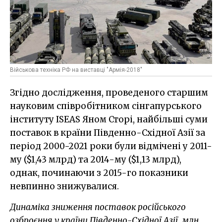
Військова техніка РФ на виставці "Армія-2018"
Згідно дослідження, проведеного старшим
науковим співробітником сінгапурського
інституту ISEAS Яном Сторі, найбільші суми
поставок в країни Південно-Східної Азії за
період 2000-2021 роки були відмічені у 2011-
му ($1,43 млрд) та 2014-му ($1,13 млрд),
однак, починаючи з 2015-го показники
невпинно знижувалися.
Динаміка зниження поставок російського
озброєння у країни Південно-Східної Азії, млн.