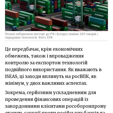
Японія заборонила експорт до РФ і Білорусі майже 300 товарів і
передових технологій. Фото: EPA
Це передбачає, крім економічних
обмежень, також і впровадження
контролю за експортом технологій
подвійного використання. Як вважають в
ISEAS, ці заходи вплинуть на росВПК, як
мінімум, у двох важливих аспектах.
Зокрема, серйозним ускладненням для
проведення фінансових операцій із
закордонними клієнтами рособоронпрому
стануть санкції проти російських банків та