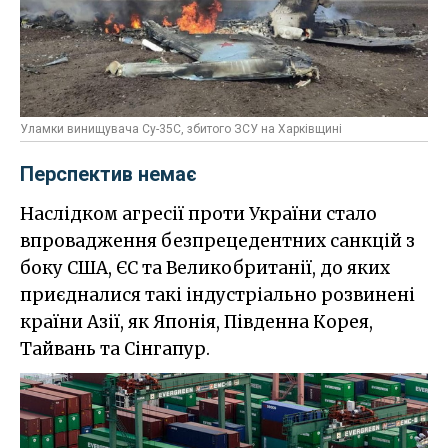
Уламки винищувача Су-35С, збитого ЗСУ на Харківщині
Перспектив немає
Наслідком агресії проти України стало
впровадження безпрецедентних санкцій з
боку США, ЄС та Великобританії, до яких
приєдналися такі індустріально розвинені
країни Азії, як Японія, Південна Корея,
Тайвань та Сінгапур.