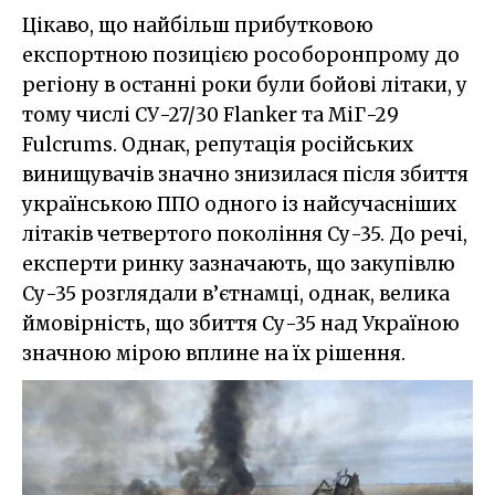
Цікаво, що найбільш прибутковою
експортною позицією рособоронпрому до
регіону в останні роки були бойові літаки, у
тому числі СУ-27/30 Flanker та МіГ-29
Fulcrums. Однак, репутація російських
винищувачів значно знизилася після збиття
українською ППО одного із найсучасніших
літаків четвертого покоління Су-35. До речі,
експерти ринку зазначають, що закупівлю
Су-35 розглядали в’єтнамці, однак, велика
ймовірність, що збиття Су-35 над Україною
значною мірою вплине на їх рішення.