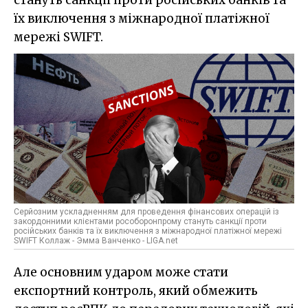
їх виключення з міжнародної платіжної
мережі SWIFT.
Серйозним ускладненням для проведення фінансових операцій із
закордонними клієнтами рособоронпрому стануть санкції проти
російських банків та їх виключення з міжнародної платіжної мережі
SWIFT Коллаж - Эмма Ванченко - LIGA.net
Але основним ударом може стати
експортний контроль, який обмежить