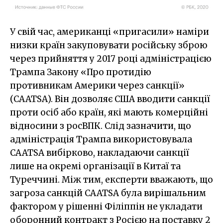
У свій час, американці «пригасили» наміри
низки країн закуповувати російську зброю
через прийняття у 2017 році адміністрацією
Трампа Закону «Про протидію
противникам Америки через санкції»
(CAATSA). Він дозволяє США вводити санкції
проти осіб або країн, які мають комерційні
відносини з росВПК. Слід зазначити, що
адміністрація Трампа використовувала
CAATSA вибірково, накладаючи санкції
лише на окремі організації в Китаї та
Туреччині. Між тим, експерти вважають, що
загроза санкцій CAATSA була вирішальним
фактором у рішенні Філіппін не укладати
оборонний контракт з Росією на поставку 2