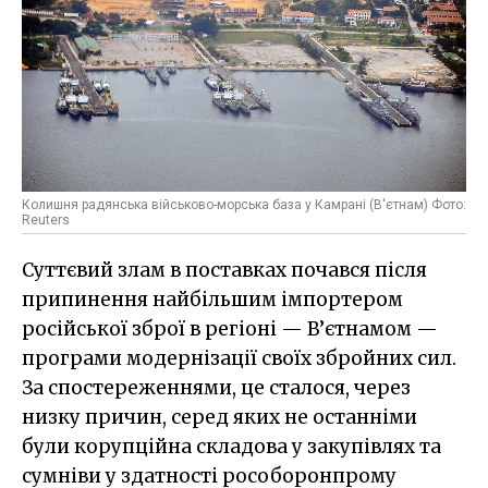
Колишня радянська військово-морська база у Камрані (В'єтнам) Фото:
Reuters
Суттєвий злам в поставках почався після
припинення найбільшим імпортером
російської зброї в регіоні — В’єтнамом —
програми модернізації своїх збройних сил.
За спостереженнями, це сталося, через
низку причин, серед яких не останніми
були корупційна складова у закупівлях та
сумніви у здатності рособоронпрому