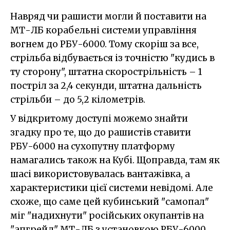
Навряд чи рашисти могли й поставити на
МТ-ЛБ корабельні системи управління
вогнем до РБУ-6000. Тому скоріш за все,
стрільба відбувається із точністю "кудись в
ту сторону", штатна скорострільність – 1
постріл за 2,4 секунди, штатна дальність
стрільби – до 5,2 кілометрів.
У відкритому доступі можемо знайти
згадку про те, що до рашистів ставити
РБУ-6000 на сухопутну платформу
намагались також на Кубі. Щоправда, там як
шасі використовувалась вантажівка, а
характеристики цієї системи невідомі. Але
схоже, що саме цей кубинський "самопал"
міг "надихнути" російських окупантів на
"апгрейд" МТ-ЛБ з установкою РБУ-6000.