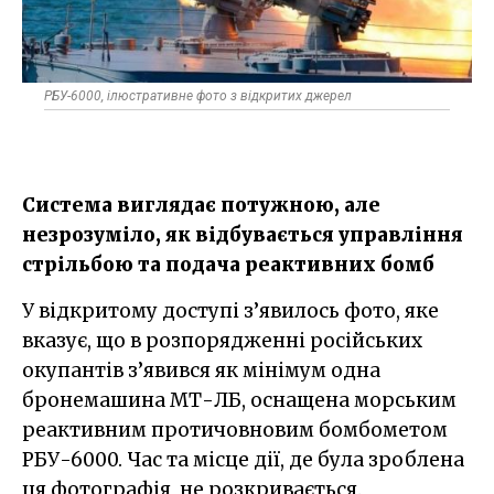
РБУ-6000, ілюстративне фото з відкритих джерел
Система виглядає потужною, але
незрозуміло, як відбувається управління
стрільбою та подача реактивних бомб
У відкритому доступі з’явилось фото, яке
вказує, що в розпорядженні російських
окупантів з’явився як мінімум одна
бронемашина МТ-ЛБ, оснащена морським
реактивним протичовновим бомбометом
РБУ-6000. Час та місце дії, де була зроблена
ця фотографія, не розкривається.