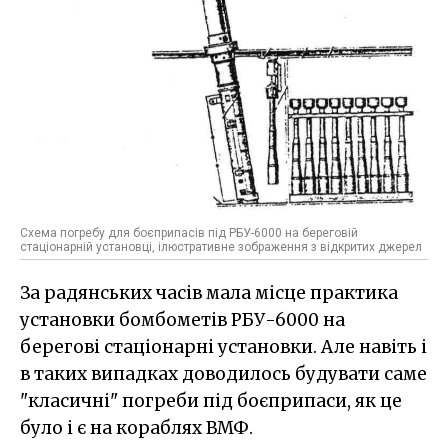
Схема погребу для боєприпасів під РБУ-6000 на береговій
стаціонарній установці, ілюстративне зображення з відкритих джерел
За радянських часів мала місце практика
установки бомбометів РБУ-6000 на
берегові стаціонарні установки. Але навіть і
в таких випадках доводилось будувати саме
"класичні" погреби під боєприпаси, як це
було і є на кораблях ВМФ.