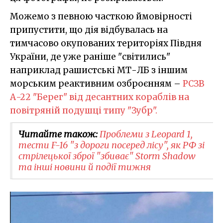
Можемо з певною часткою ймовірності
припустити, що дія відбувалась на
тимчасово окупованих територіях Півдня
України, де уже раніше "світились"
наприклад рашистські МТ-ЛБ з іншим
морським реактивним озброєнням –
РСЗВ
А-22 "Берег" від десантних кораблів на
повітряній подушці типу "Зубр".
Читайте також:
Проблеми з Leopard 1,
тести F-16 "з дороги посеред лісу", як РФ зі
стрілецької зброї "збиває" Storm Shadow
та інші новини й події тижня