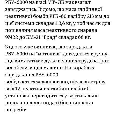
РБУ-6000 на шасі МТ-ЛБ має взагалі
заряджатись. Відомо, що маса глибинної
реактивної бомби РГБ-60 калібру 213 мм до
цієї системи складає 113,6 кг, у той час як для
порівняння маса реактивного снаряда
9М22 до БМ-21 "Град" складає 66 кг.
З цього уже випливає, що заряджати
РБУ-6000 на "мотолизі" доведеться вручну,
і це вимагатиме дуже великих трудозатрат
від обслуги цієї машини. На кораблях
заряджання РБУ-6000
відбуваєтьсямеханізовано, після відстрілу
всіх 12 реактивних глибинних бомб
установка переводиться у вертикальне
положення для подачі боєприпасів з
погребів.