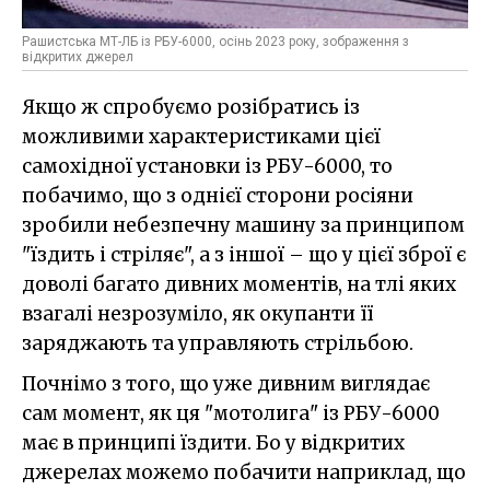
Рашистська МТ-ЛБ із РБУ-6000, осінь 2023 року, зображення з
відкритих джерел
Якщо ж спробуємо розібратись із
можливими характеристиками цієї
самохідної установки із РБУ-6000, то
побачимо, що з однієї сторони росіяни
зробили небезпечну машину за принципом
"їздить і стріляє", а з іншої – що у цієї зброї є
доволі багато дивних моментів, на тлі яких
взагалі незрозуміло, як окупанти її
заряджають та управляють стрільбою.
Почнімо з того, що уже дивним виглядає
сам момент, як ця "мотолига" із РБУ-6000
має в принципі їздити. Бо у відкритих
джерелах можемо побачити наприклад, що