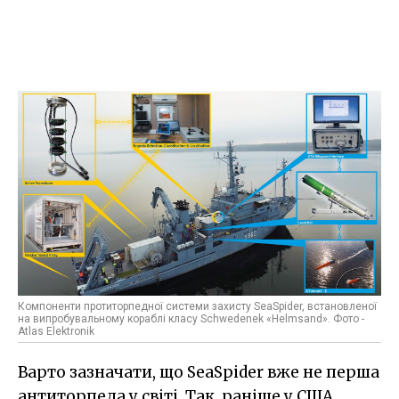
Компоненти протиторпедної системи захисту SeaSpider, встановленої
на випробувальному кораблі класу Schwedenek «Helmsand». Фото -
Atlas Elektronik
Варто зазначати, що SeaSpider вже не перша
антиторпеда у світі. Так, раніше у США