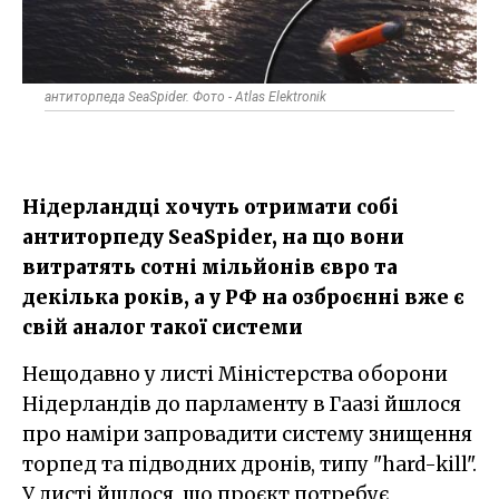
антиторпеда SeaSpider. Фото - Atlas Elektronik
Нідерландці хочуть отримати собі
антиторпеду SeaSpider, на що вони
витратять сотні мільйонів євро та
декілька років, а у РФ на озброєнні вже є
свій аналог такої системи
Нещодавно у листі Міністерства оборони
Нідерландів до парламенту в Гаазі йшлося
про наміри запровадити систему знищення
торпед та підводних дронів, типу "hard-kill".
У листі йшлося, що проєкт потребує