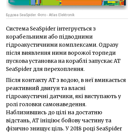
Будова SeaSpider. Фото - Atlas Elektronik
Система SeaSpider інтегрується з
корабельними або підводними
гідроакустичними комплексами. Одразу
після виявлення ними ворожої торпеди
пускова установка на кораблі запускає АТ
SeaSpider для перехоплення.
Після контакту АТ з водою, в неї вмикається
реактивний двигун та власні
гідроакустичні датчики, які виступають у
ролі головки самонаведення.
Наблизившись до цілі на достатню
відстань, АТ ініціює бойову частину та
фізично знищує ціль. У 2018 році SeaSpider