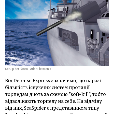
SeaSpider. Фото - AtlasElektronik
Від Defense Express зазначимо, що наразі
більшість існуючих систем протидії
торпедам діють за схемою "soft-kill", тобто
відволікають торпеду на себе. На відміну
від них, SeaSpider є представником типу