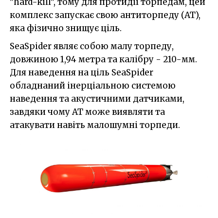
"hard-kill", тому для протидії торпедам, цей
комплекс запускає свою антиторпеду (АТ),
яка фізично знищує ціль.
SeaSpider являє собою малу торпеду,
довжиною 1,94 метра та калібру - 210-мм.
Для наведення на ціль SeaSpider
обладнаний інерціальною системою
наведення та акустичними датчиками,
завдяки чому АТ може виявляти та
атакувати навіть малошумні торпеди.