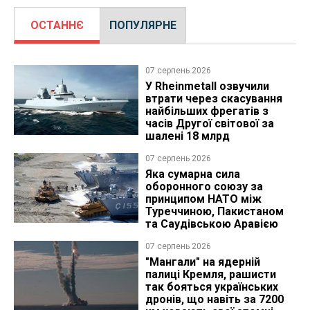
ОСТАННЄ
ПОПУЛЯРНЕ
07 серпень 2026
У Rheinmetall озвучили
втрати через скасування
найбільших фрегатів з
часів Другої світової за
шалені 18 млрд
07 серпень 2026
Яка сумарна сила
оборонного союзу за
принципом НАТО між
Туреччиною, Пакистаном
та Саудівською Аравією
07 серпень 2026
"Мангали" на ядерній
палиці Кремля, рашисти
так бояться українських
дронів, що навіть за 7200