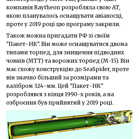
компанія Raytheon розробляла свою АТ,
якою планувалось оснащувати авіаносці,
проте у 2019 році цю програму закрили.
Також можна пригадати РФ зі своїм
"Пакет-НК". Він може оснащуватися двома
типами торпед, для знищення підводних
човнів (МТТ) та ворожих торпед (М-15). Він
має схожу конструкцію до SeaSpider, проте
він значно більший за розмірами та
калібром 324-мм. Цей "Пакет-НК"
розроблявся з кінця 1990-х років, а на
озброєння був прийнятий у 2019 році.