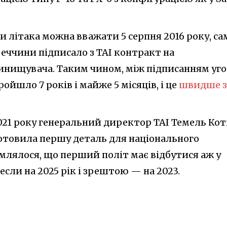
 літака можна вважати 5 серпня 2016 року, са
еччини підписало з TAI контракт на
инищувача. Таким чином, між підписанням уг
йшло 7 років і майже 5 місяців, і це
швидше з
021 року генеральний директор TAI Темель Кот
отовила першу деталь для національного
омлялося, що перший політ має відбутися аж у
если на 2025 рік і зрештою — на 2023.