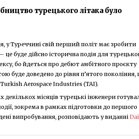
обництво турецького літака було
ня, у Туреччині свій перший політ має зробити
це буде дійсно історична подія для турецько
ксу, бо йдеться про дебют амбітного проєкту
тою буде доведено до рівня п’ятого покоління,
rkish Aerospace Industries (TAI).
х декількох місяців турецькі інженери готува
 події, зокрема в рамках підготовки до першого
дені випробування, розповідають у виданні
Dai