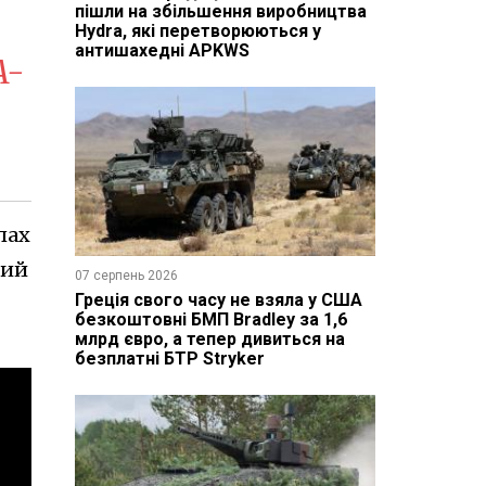
пішли на збільшення виробництва
Hydra, які перетворюються у
антишахедні APKWS
A-
лах
ний
07 серпень 2026
Греція свого часу не взяла у США
безкоштовні БМП Bradley за 1,6
млрд євро, а тепер дивиться на
безплатні БТР Stryker