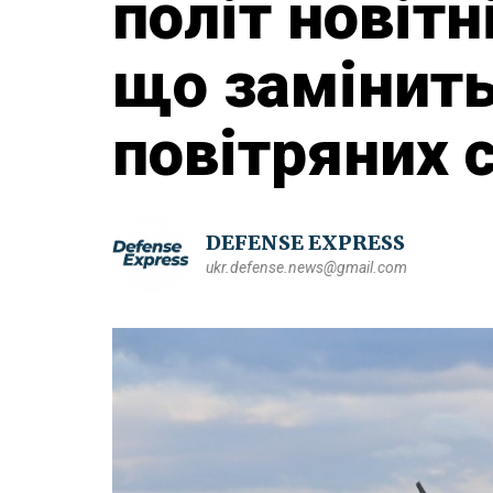
політ новіт
що замінить
повітряних 
DEFENSE EXPRESS
ukr.defense.news@gmail.com