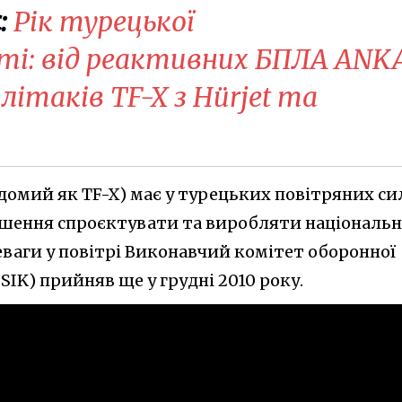
:
Рік турецької
ті: від реактивних БПЛА ANK
о літаків TF-X з Hürjet та
омий як TF-X) має у турецьких повітряних си
ішення спроєктувати та виробляти національ
аги у повітрі Виконавчий комітет оборонної
IK) прийняв ще у грудні 2010 року.