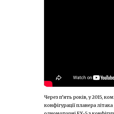
Через п’ять років, у 2015, к
конфігурації планера літака
одномоторні FX-5 з конфігура