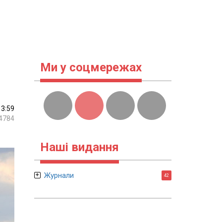
Ми у соцмережах
13:59
4784
Наші видання
Журнали
42