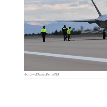
Фото — @IsmailDemirSSB