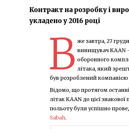
Контракт на розробку і вир
укладено у 2016 році
В
же завтра, 27 груд
винищувач KAAN — 
оборонного компле
літака, який зреш
був розроблений компанією Tu
Відомо, що протягом останні
літак KAAN до цієї знакової
польоту були успішно прове
Sabah
.