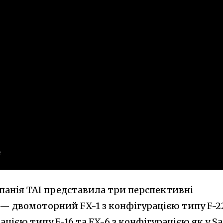
омпанія TAI представила три перспективні
 — двомоторний FX-1 з конфігурацією типу F-22
цією типу F-16 та FX-6 з конфігурацією як у S