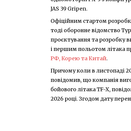
JAS 39 Gripen.
Офіційним стартом розробки
тоді оборонне відомство Тур
проєктування та розробку в
і першим польотом літака про
РФ, Корею та Китай
.
Причому коли в листопаді 2
повідомив, що компанія виг
бойового літака TF-X, повід
2026 році. Згодом дату перен