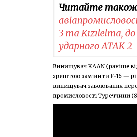
Читайте також
авіапромисловос
3 та Kızılelma, ​д
ударного ATAK 2
Винищувач KAAN (раніше від
зрештою замінити F-16 — р
винищувач завоювання перев
промисловості Туреччини (SS