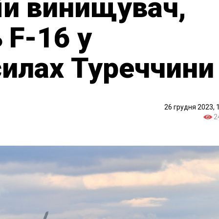
ній винищувач,
 F-16 у
силах Туреччини
26 грудня 2023, 
2