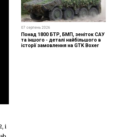
07 серпень 2026
Понад 1800 БТР, БМП, зеніток САУ
та іншого - деталі найбільшого в
історії замовлення на GTK Boxer
, і
aab