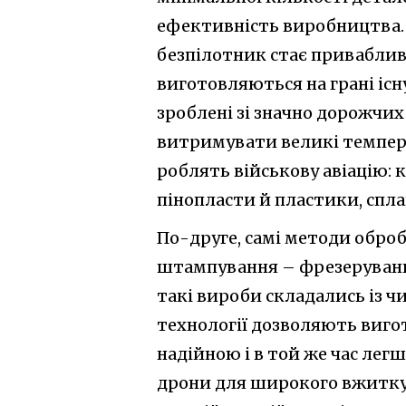
ефективність виробництва. З
безпілотник стає приваблив
виготовляються на грані іс
зроблені зі значно дорожчих 
витримувати великі температ
роблять військову авіацію: 
пінопласти й пластики, спла
По-друге, самі методи обро
штампування – фрезерування
такі вироби складались із ч
технології дозволяють вигот
надійною і в той же час лег
дрони для широкого вжитку 