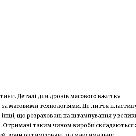
тини. Деталі для дронів масового вжитку
 за масовими технологіями. Це лиття пластику
 інші, що розраховані на штампування у велик
. Отримані таким чином вироби складаються 
ей, вони оптимізовані під максимальну