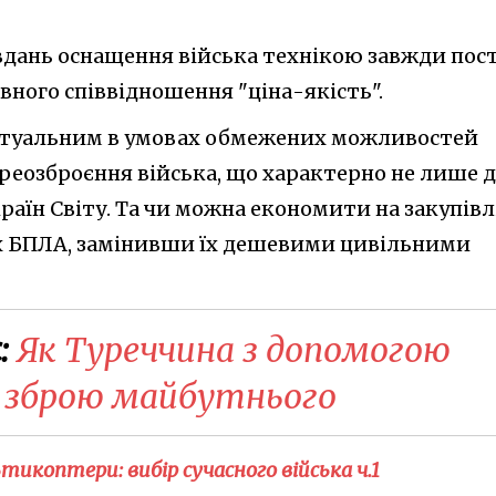
вдань оснащення війська технікою завжди пос
ного співвідношення "ціна-якість".
актуальним в умовах обмежених можливостей
реозброєння війська, що характерно не лише 
країн Світу. Та чи можна економити на закупівл
 БПЛА, замінивши їх дешевими цивільними
:
Як Туреччина з допомогою
 зброю майбутнього
тикоптери: вибір сучасного війська ч.1