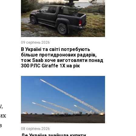
09 серпень 2026
В Україні та світі потребують
більше протидронових радарів,
тож Saab хоче виготовляти понад
300 РЛС Giraffe 1X на рік
,
их
з
08 серпень 2026
Де Україна знайшла купити