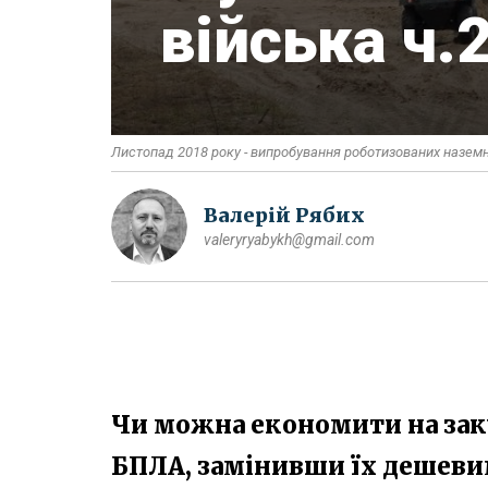
війська ч.
Листопад 2018 року - випробування роботизованих наземних
Валерій Рябих
valeryryabykh@gmail.com
Чи можна економити на зак
БПЛА, замінивши їх дешев