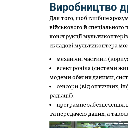
Виробництво др
Для того, щоб глибше зрозу
військового й спеціального 
конструкції мультикоптерів 
складові мультикоптера мож
механічні частини (корпус
електроніка (системи жив
модеми обміну даними, систе
сенсори (від оптичних, і
радіації).
програмне забезпечення,
та передачею даних, а також