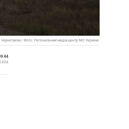
д Черніговом / Фото: Регіональний медіа-центр МО України
09:44
1494