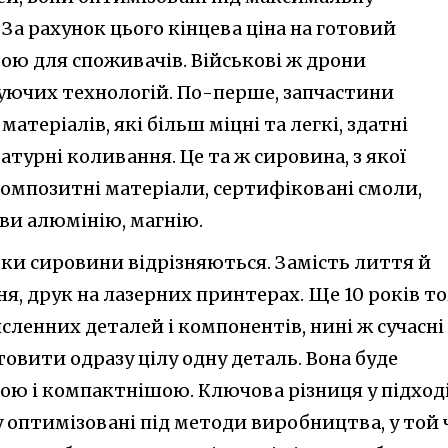
а рахунок цього кінцева ціна на готовий
ою для споживачів. Військові ж дрони
нуючих технологій. По-перше, запчастини
матеріалів, які більш міцні та легкі, здатні
урні коливання. Це та ж сировина, з якої
композитні матеріали, сертифіковані смоли,
ви алюмінію, магнію.
бки сировини відрізняються. Замість лиття й
, друк на лазерних принтерах. Ще 10 років т
исленних деталей і компонентів, нині ж сучасні
овити одразу цілу одну деталь. Вона буде
шою і компактнішою. Ключова різниця у підході
оптимізовані під методи виробництва, у той 