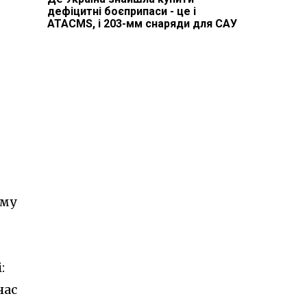
дефіцитні боєприпаси - це і
ATACMS, і 203-мм снаряди для САУ
ому
:
час