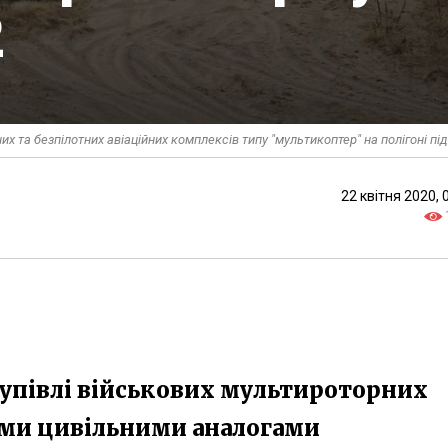
2
 та безпілотних авіаційних комплексів типу "мультикоптер" на полігоні пі
22 квітня 2020, 
упівлі військових мультироторних
ими цивільними аналогами