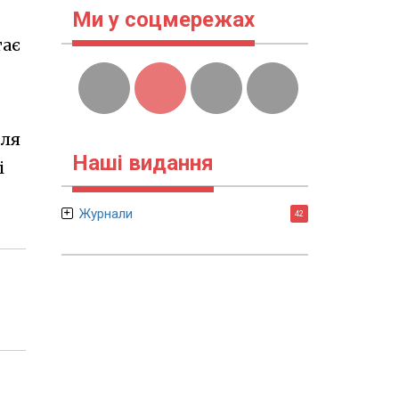
Ми у соцмережах
тає
для
Наші видання
і
Журнали
42