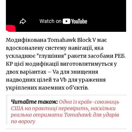
Модифікована Tomahawk Block V має
вдосконалену систему навігації, яка
ускладнює "глушіння" ракети засобами РЕБ.
КР цієї модифікації виготовлятимуться у
двох варіантах – Va для знищення
надводних цілей та Vb для ураження
укріплених наземних об’єктів.
Читайте також:
Одна із країн-союзниць
США на практиці перевірить, наскільки
реально отримати Tomahawk для ударів
по ворогу