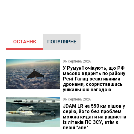
ОСТАННЄ
ПОПУЛЯРНЕ
06 серпень 2026
У Румунії очікують, що РФ
масово вдарить по району
Рені-Галац реактивними
дронами, скориставшись
унікальною нагодою
06 серпень 2026
JDAM LR на 550 км пішов у
серію, його без проблем
можна кидати на рашистів
із літаків ПС ЗСУ, втім є
певні "але"