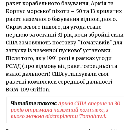
ракет корабельного базування, Армія та
Корпус морської піхоти – 50 та 13 крилатих
ракет наземного базування відповідного.
Окрім всього іншого, ця угода стане
першою за останні 31 рік, коли збройні сили
США замовляють поставку "Томагавків" для
запуску із наземної пускової установки.
Після того, як у 1991 році в рамках угоди
РСМД (про відмову від ракет середньої та
малої дальності) США утилізували свої
ракетні комплекси середньої дальності
BGM-109 Griffon.
Читайте також:
Армія США вперше за 30
років отримала наземний комплекс, з
якого можна відстріляти Tomahawk