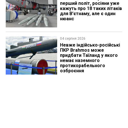
перший політ, росіяни уже
кажуть про 18 таких літаків
для В'єтнаму, але є один
нюанс
04 серпня 2026
Невже індійсько-російські
ПКР Brahmos може
придбати Таїланд у якого
немає наземного
протикорабельного
озброєння