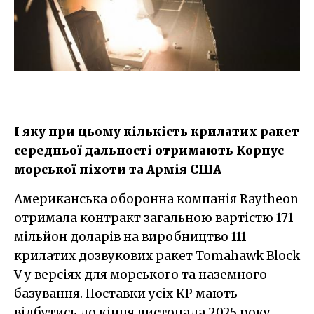
І яку при цьому кількість крилатих ракет
середньої дальності отримають Корпус
морської піхоти та Армія США
Американська оборонна компанія Raytheon
отримала контракт загальною вартістю 171
мільйон доларів на виробництво 111
крилатих дозвукових ракет Tomahawk Block
V у версіях для морського та наземного
базування. Поставки усіх КР мають
відбутись до кінця листопада 2025 року,