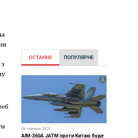
на
они
ОСТАННЄ
ПОПУЛЯРНЕ
 з
шу
реб
ти
06 серпень 2026
AIM-260A JATM проти Китаю буде