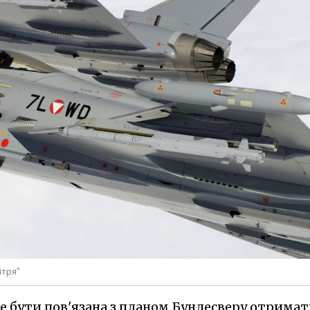
ітря"
же бути пов'язана з планом Бундесверу отрима