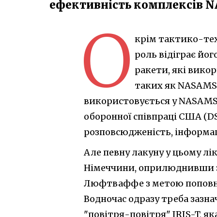
ефективність комплексів NA
О
крім тактико-тех
роль відіграє йог
ракети, які вико
таких як NASAMS т
використовується у NASAMS д
оборонної співпраці США (DSC
розповсюдженість, інформац
Але певну лакуну у цьому лі
Німеччини, оприлюднивши за
Люфтваффе з метою поповнен
Водночас одразу треба зазна
"повітря-повітря" IRIS-T, як