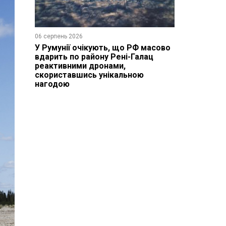
06 серпень 2026
У Румунії очікують, що РФ масово
вдарить по району Рені-Галац
реактивними дронами,
скориставшись унікальною
нагодою