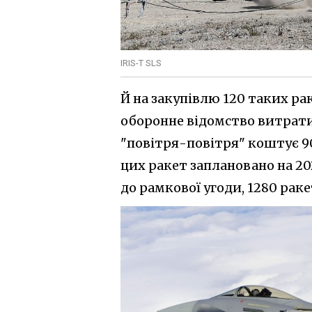
IRIS-T SLS
Й на закупівлю 120 таких ра
оборонне відомство витратит
"повітря-повітря" коштує 90
цих ракет заплановано на 20
до рамкової угоди, 1280 ракет