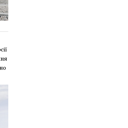
сії
ння
дно