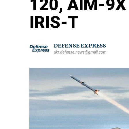
120, AIM-9
IRIS-T
DEFENSE EXPRESS
ukr.defense.news@gmail.com