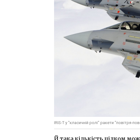
IRIS-T у "класичній ролі" ракети "повітря-пов
Й така кількість цілком мо