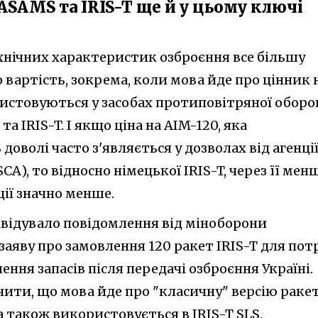
SAMS та IRIS-T ще й у цьому ключі
нічних характеристик озброєння все більшу
о вартість, зокрема, коли мова йде про цінник 
ристовуються у засобах протиповітряної обор
а IRIS-T. І якщо ціна на AIM-120, яка
оволі часто з'являється у дозволах від агенції
A), то відносно німецької IRIS-T, через її мен
ії значно менше.
квідувало повідомлення від міноборони
яву про замовлення 120 ракет IRIS-T для пот
ня запасів після передачі озброєння Україні.
чити, що мова йде про "класичну" версію раке
а також використовується в IRIS-T SLS.