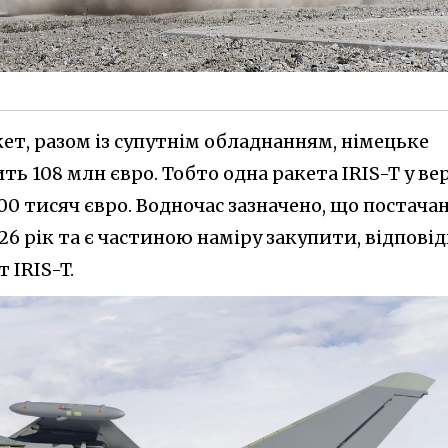
кет, разом із супутнім обладнанням, німецьке
ь 108 млн євро. Тобто одна ракета IRIS-T у вер
0 тисяч євро. Водночас зазначено, що постача
26 рік та є частиною наміру закупити, відпові
 IRIS-T.