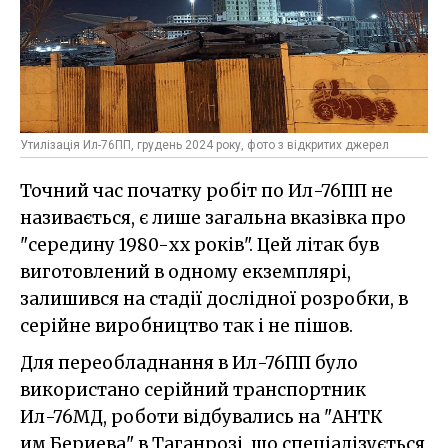
Утилізація Ил-76ПП, грудень 2024 року, фото з відкритих джерел
Точний час початку робіт по Ил-76ПП не
називається, є лише загальна вказівка про
"середину 1980-хх років". Цей літак був
виготовлений в одному екземплярі,
залишився на стадії дослідної розробки, в
серійне виробництво так і не пішов.
Для переобладнання в Ил-76ПП було
використано серійний транспортник
Ил-76МД, роботи відбувались на "АНТК
им.Бериева" в Таганрозі, що спеціалізується