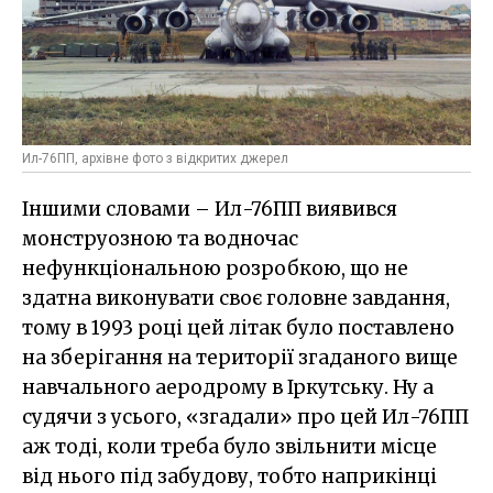
Ил-76ПП, архівне фото з відкритих джерел
Іншими словами – Ил-76ПП виявився
монструозною та водночас
нефункціональною розробкою, що не
здатна виконувати своє головне завдання,
тому в 1993 році цей літак було поставлено
на зберігання на території згаданого вище
навчального аеродрому в Іркутську. Ну а
судячи з усього, «згадали» про цей Ил-76ПП
аж тоді, коли треба було звільнити місце
від нього під забудову, тобто наприкінці