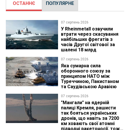
ОСТАННЄ
ПОПУЛЯРНЕ
07 серпень 2026
У Rheinmetall озвучили
втрати через скасування
найбільших фрегатів з
часів Другої світової за
шалені 18 млрд
07 серпень 2026
Яка сумарна сила
оборонного союзу за
принципом НАТО між
Туреччиною, Пакистаном
та Саудівською Аравією
07 серпень 2026
"Мангали" на ядерній
палиці Кремля, рашисти
так бояться українських
дронів, що навіть за 7200
км ховають свої атомні
підводні ракетоносії, тож