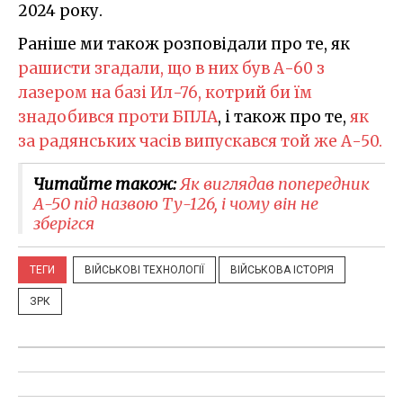
2024 року.
Раніше ми також розповідали про те, як
рашисти згадали, що в них був А-60 з
лазером на базі Ил-76, котрий би їм
знадобився проти БПЛА
, і також про те,
як
за радянських часів випускався той же А-50.
Читайте також:
Як виглядав попередник
А-50 під назвою Ту-126, і чому він не
зберігся
ТЕГИ
ВІЙСЬКОВІ ТЕХНОЛОГІЇ
ВІЙСЬКОВА ІСТОРІЯ
ЗРК