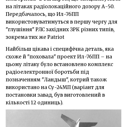
на літаках радіолокаційного дозору А-50.
Передбачалось, що Ил-76ПП
використовуватимуться в першу чергу для
"глушіння" РЛС західних ЗРК різних типів,
зокрема тих же Patriot
Найбільш цікава і специфічна деталь, яка
схоже й "поховала" проект Ил-76ПП – на
цьому літаку було встановлено комплекс
радіоелектронної боротьби під
позначенням "Ландыш", котрий також
використано на Су-24МП (варіант для
постановки завад, був виготовлений в
кількості 12 одиниць).