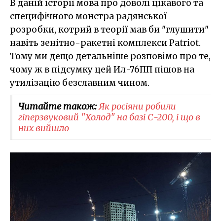
В даній історії мова про доволі цікавого та
специфічного монстра радянської
розробки, котрий в теорії мав би "глушити"
навіть зенітно-ракетні комплекси Patriot.
Тому ми дещо детальніше розповімо про те,
чому ж в підсумку цей Ил-76ПП пішов на
утилізацію безславним чином.
Читайте також:
Як росіяни робили
гіперзвуковий "Холод" на базі С-200, і що в
них вийшло