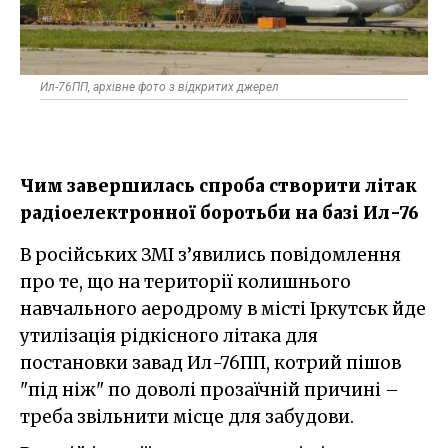
Ил-76ПП, архівне фото з відкритих джерел
Чим завершилась спроба створити літак
радіоелектронної боротьби на базі Ил-76
В російських ЗМІ з’явились повідомлення
про те, що на території колишнього
навчального аеродрому в місті Іркутськ йде
утилізація рідкісного літака для
постановки завад Ил-76ПП, котрий пішов
"під ніж" по доволі прозаїчній причині –
треба звільнити місце для забудови.