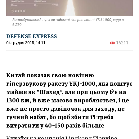
Випробувальний пуск китайської гіперзвукової YKJ-1000, кадр з
відео
DEFENSE EXPRESS
04 грудня 2025, 14:11
16211
Китай показав свою новітню
гіперзвукову ракету YKJ-1000, яка коштує
майже як "Шахед", але при цьому б’є на
1300 км, й вже масово виробляється, і це
вже не просто дзвіночок для заходу, це
гучний набат, бо щоб збити її треба
витратити у 40-150 разів більше
Китайська компанія Lingkong Tianxing