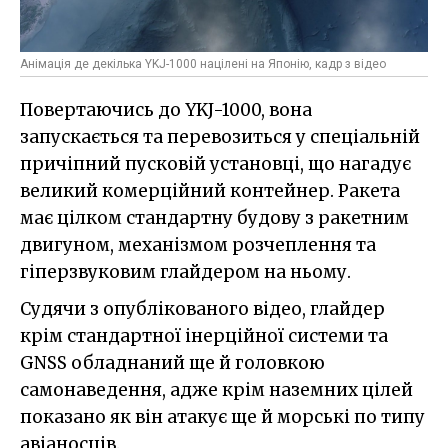
Анімація де декілька YKJ-1000 націлені на Японію, кадр з відео
Повертаючись до YKJ-1000, вона
запускається та перевозиться у спеціальній
причіпний пусковій установці, що нагадує
великий комерційний контейнер. Ракета
має цілком стандартну будову з ракетним
двигуном, механізмом розчеплення та
гіперзвуковим глайдером на ньому.
Судячи з опублікованого відео, глайдер
крім стандартної інерційної системи та
GNSS обладнаний ще й головкою
самонаведення, адже крім наземних цілей
показано як він атакує ще й морські по типу
авіаносців.