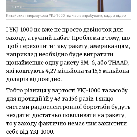
Китайська гіперзвукова YKJ-1000 під час випробувань, кадр з відео
І YKJ-1000 це вже не просто дзвіночок для
заходу, а гучний набат. Проблема в тому, що
щоб перехопити таку ракету, американцям,
наприклад необхідно буде витратити
щонайменше одну ракету SM-6, або THAAD,
які коштують 4,27 мільйона та 15,5 мільйона
доларів відповідно.
Тобто різниця у вартості YKJ-1000 та засобу
для протидії їй у 43 та 156 разів. І якщо
системи радіоелектронної боротьби будуть
нездатні достатньо повпливати на ракету,
то у заходу фактично немає чим захистити
себе від YKJ-1000.