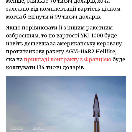
менше, близько 70 тисяч доларів, хоча
залежно від комплектації вартість цілком
могла б сягнути й 99 тисяч доларів.
Якщо порівнювати її з іншим ракетним
озброєнням, то по вартості YKJ-1000 буде
навіть дешевша за американську керовану
протитанкову ракету AGM-114R2 Hellfire,
яка на
прикладі контракту з Францією
буде
коштувати 134 тисяч доларів.