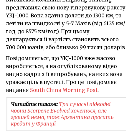
представила свою нову гіперзвукову ракету
YKJ-1000. Вона здатна долати до 1300 км, та
летіти на швидкості у 5-7 Махів (від 6125 км/
год, до 8575 км/год). При цьому
декларується її вартість становить всього
700 000 юанів, або близько 99 тисяч доларів
Повідомляється, що YKJ-1000 вже масово
виробляється, а на опублікованому відео
видно кадри з її випробувань, на яких вона
уражає ціль в пустелі. Про це повідомляє
видання
South China Morning Post
.
Читайте також:
Три сучасні підводні
човни Scorpene Evolved хочеться, але
грошей нема, тож Аргентина просить
кредит у Франції