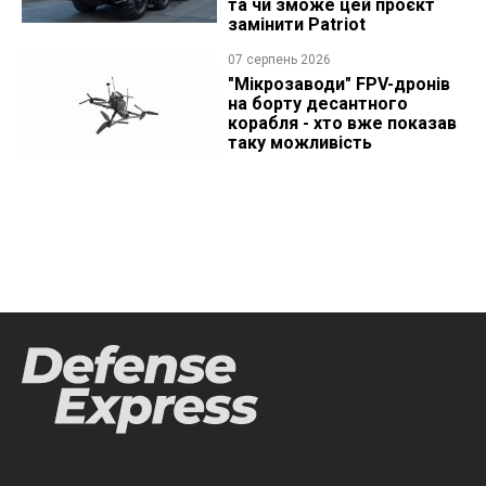
та чи зможе цей проєкт
замінити Patriot
07 серпень 2026
"Мікрозаводи" FPV-дронів
на борту десантного
корабля - хто вже показав
таку можливість