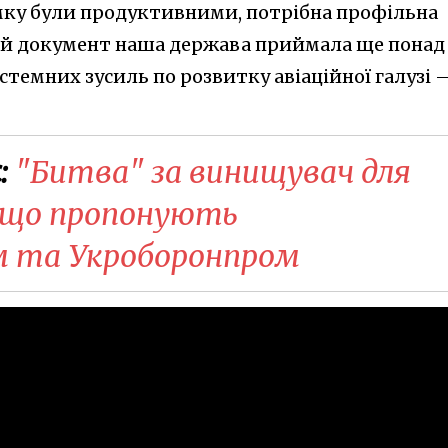
мку були продуктивними, потрібна профільна
ий документ наша держава приймала ще понад 
системних зусиль по розвитку авіаційної галузі –
:
"Битва" за винищувач для
 що пропонують
 та Укроборонпром