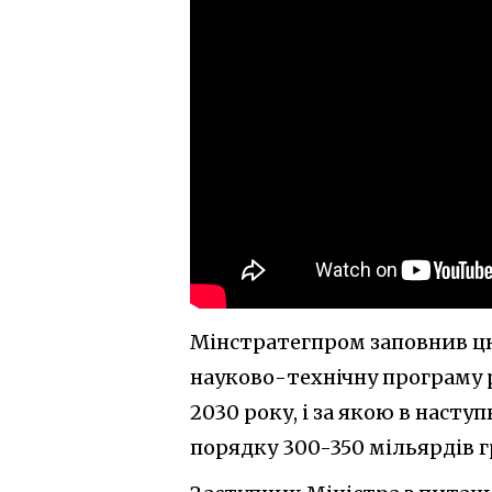
Мінстратегпром заповнив цю
науково-технічну програму р
2030 року, і за якою в насту
порядку 300-350 мільярдів г