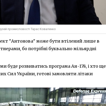
галузей промисловості Тарас Коваленко
оект "Антонова" може бути втілений лише в
ртнерами, бо потрібні буквально мільярдні
ми буде розвиватись програма Ан-178, і хто ще
их Сил України, готові замовляти літаки