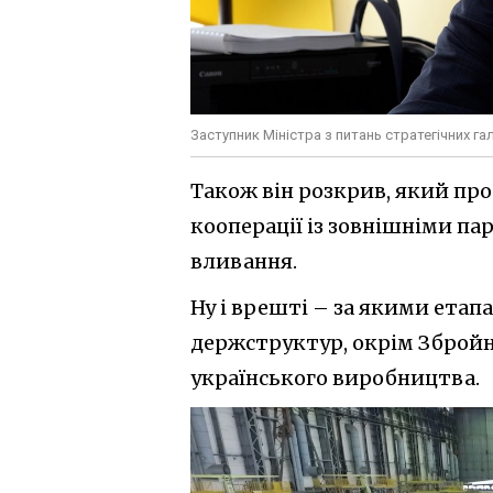
Заступник Міністра з питань стратегічних 
Також він розкрив, який пр
кооперації із зовнішніми па
вливання.
Ну і врешті – за якими етапа
держструктур, окрім Збройн
українського виробництва.