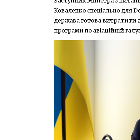
Заступник Міністра з питань
Коваленко спеціально для De
держава готова витратити д
програми по авіаційній галуз