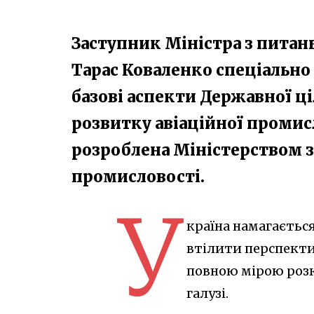
Заступник Міністра з питан
Тарас Коваленко спеціально 
базові аспекти Державної ц
розвитку авіаційної промисл
розроблена Міністерством з
промисловості.
У
країна намагається
втілити перспектив
повною мірою розк
галузі.