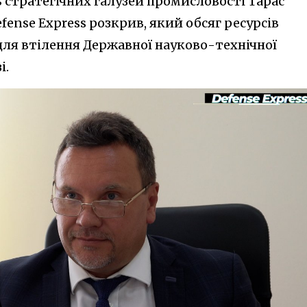
 стратегічних галузей промисловості Тарас
fense Express розкрив, який обсяг ресурсів
ля втілення Державної науково-технічної
і.