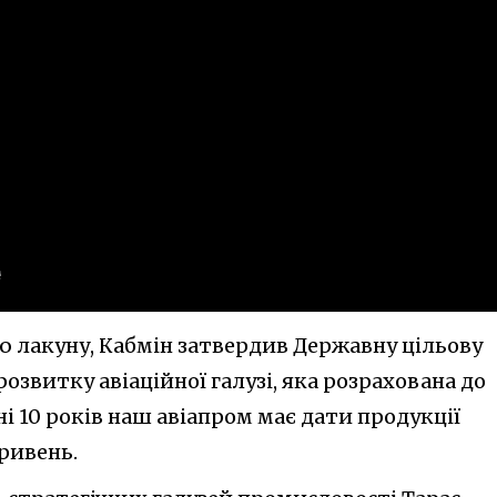
 лакуну, Кабмін затвердив Державну цільову
озвитку авіаційної галузі, яка розрахована до
пні 10 років наш авіапром має дати продукції
ривень.