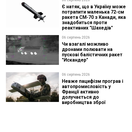
06 серпень 2026
Є натяк, що в Україну може
потрапити маленька 72-см
ракета CM-70 з Канади, яка
знадобиться проти
реактивних "Шахедів"
06 серпень 2026
Чи взагалі можливо
дронами полювати на
пускові балістичних ракет
"Искандер"
06 серпень 2026
Невже пацифізм програв і
автопромисловість у
Франції активно
долучається до
виробництва зброї