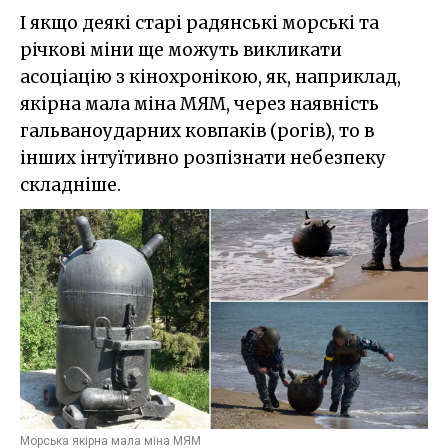
І якщо деякі старі радянські морські та
річкові міни ще можуть викликати
асоціацію з кінохронікою, як, наприклад,
якірна мала міна МЯМ, через наявність
гальваноударних ковпаків (рогів), то в
інших інтуїтивно розпізнати небезпеку
складніше.
Морська якірна мала міна МЯМ