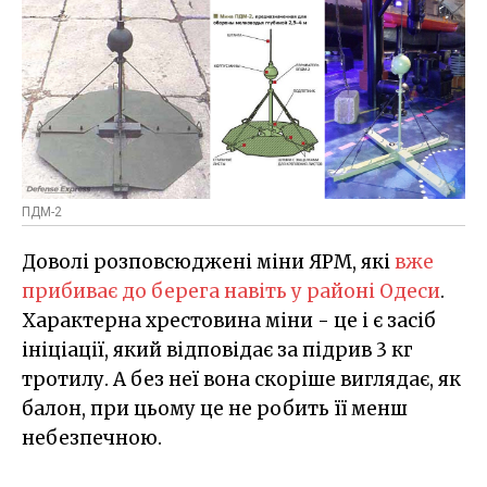
ПДМ-2
Доволі розповсюджені міни ЯРМ, які
вже
прибиває до берега навіть у районі Одеси
.
Характерна хрестовина міни - це і є засіб
ініціації, який відповідає за підрив 3 кг
тротилу. А без неї вона скоріше виглядає, як
балон, при цьому це не робить її менш
небезпечною.