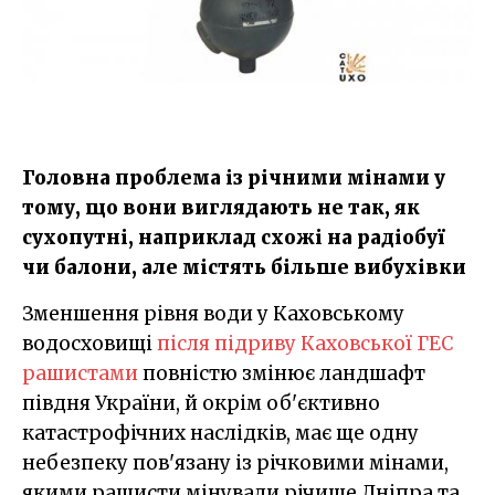
Головна проблема із річними мінами у
тому, що вони виглядають не так, як
сухопутні, наприклад схожі на радіобуї
чи балони, але містять більше вибухівки
Зменшення рівня води у Каховському
водосховищі
після підриву Каховської ГЕС
рашистами
повністю змінює ландшафт
півдня України, й окрім об'єктивно
катастрофічних наслідків, має ще одну
небезпеку пов'язану із річковими мінами,
якими рашисти мінували річище Дніпра та