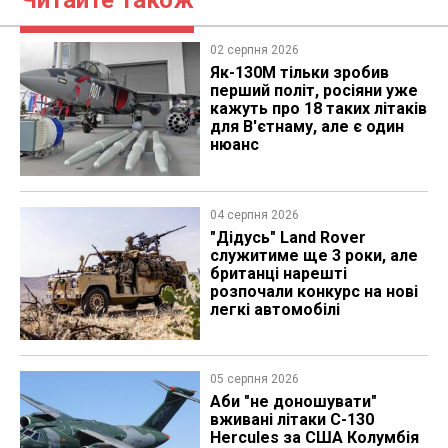
Читайте також
02 серпня 2026
Як-130М тільки зробив
перший політ, росіяни уже
кажуть про 18 таких літаків
для В'єтнаму, але є один
нюанс
04 серпня 2026
"Дідусь" Land Rover
служитиме ще 3 роки, але
британці нарешті
розпочали конкурс на нові
легкі автомобілі
05 серпня 2026
Аби "не доношувати"
вживані літаки C-130
Hercules за США Колумбія